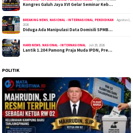
Kongres Galuh Jaya XVI Gelar Seminar Keb…
BREAKING NEWS
,
NASIONAL - INTERNASIONAL
,
PENDIDIKAN
Agustus 1,
2026
Diduga Ada Manipulasi Data Domisili SPMB…
HARD NEWS
,
NASIONAL - INTERNASIONAL
Juli 29, 2026
Lantik 1.204 Pamong Praja Muda IPDN, Pre…
POLITIK