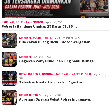
KRIMINAL
,
POLRI - TNI - BRIMOB
Agustus 8, 2026
Polresta Bandung Ungkap 29 Kasus C3, 36 …
KRIMINAL
,
POLRI - TNI - BRIMOB
Agustus 8, 2026
Dua Pekan Hilang Dicuri, Motor Warga Ban…
KRIMINAL
Agustus 5, 2026
Gagalkan Penyelundupan 3 Kg Sabu Jaringa…
BREAKING NEWS
,
KRIMINAL
,
NASIONAL - INTERNASIONAL
Agustus 3,
2026
Sebarkan Hoaks Provokatif “Agustus…
KRIMINAL
,
TOKOH
Agustus 2, 2026
Apresiasi Operasi Pekat Polres Indramayu…