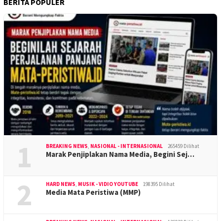
BERITA POPULER
1
BREAKING NEWS
,
NASIONAL - INTERNASIONAL
265459 Dilihat
Marak Penjiplakan Nama Media, Begini Sej…
2
HARD NEWS
,
MUSIK - VIDIO YOUTUBE
198395 Dilihat
Media Mata Peristiwa (MMP)