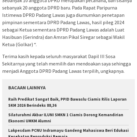
Sebanyak 10 anggota DPRD merupakan petahana, dan sisanya
sebanyak 20 anggota DPRD baru. Pada Rapat Paripurna
Istimewa DPRD Padang Lawas juga diumumkan penetapan
pimpinan sementara DPRD Padang Lawas, hasil pileg 2024
sebagai Ketua sementara DPRD Padang Lawas adalah Luat
Hasibuan (Gerindra) dan Amran Pikal Siregar sebagai Wakil
Ketua (Golkar) “.
Terima kasih kepada seluruh masyarakat Dapil III Sosa
Sekitarnya yang telah memilih dan mendoakan saya sehingga
menjadi Anggota DPRD Padang Lawas terpilih, ungkapnya.
BACAAN LAINNYA
Raih Predikat Sangat Baik, PPID Bawaslu Ciamis Rilis Laporan
SKM 2026 Berindeks 88,36
Silaturahmi Akbar ILUNI SMKN 1 Ciamis Dorong Kemandirian
Ekonomi UMKM Alumni
Lakpesdam PCNU Indramayu Gandeng Mahasiswa Beri Edukasi
Kesehatan Reproduksi Remaja