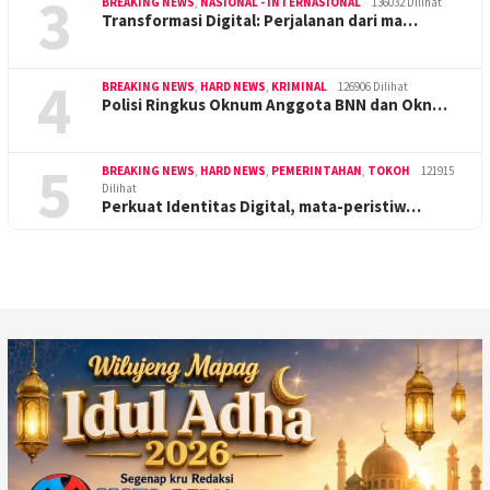
3
BREAKING NEWS
,
NASIONAL - INTERNASIONAL
136032 Dilihat
Transformasi Digital: Perjalanan dari ma…
4
BREAKING NEWS
,
HARD NEWS
,
KRIMINAL
126906 Dilihat
Polisi Ringkus Oknum Anggota BNN dan Okn…
5
BREAKING NEWS
,
HARD NEWS
,
PEMERINTAHAN
,
TOKOH
121915
Dilihat
Perkuat Identitas Digital, mata-peristiw…