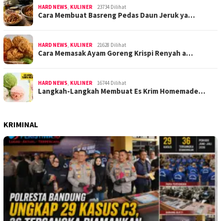
HARD NEWS
,
KULINER
23734 Dilihat
Cara Membuat Basreng Pedas Daun Jeruk ya…
HARD NEWS
,
KULINER
21628 Dilihat
Cara Memasak Ayam Goreng Krispi Renyah a…
HARD NEWS
,
KULINER
16744 Dilihat
Langkah-Langkah Membuat Es Krim Homemade…
KRIMINAL