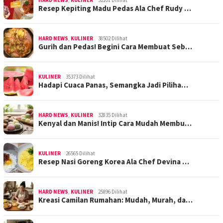
HARD NEWS
,
KULINER
52101 Dilihat
Resep Kepiting Madu Pedas Ala Chef Rudy …
HARD NEWS
,
KULINER
38502 Dilihat
Gurih dan Pedas! Begini Cara Membuat Seb…
KULINER
35373 Dilihat
Hadapi Cuaca Panas, Semangka Jadi Piliha…
HARD NEWS
,
KULINER
32835 Dilihat
Kenyal dan Manis! Intip Cara Mudah Membu…
KULINER
26565 Dilihat
Resep Nasi Goreng Korea Ala Chef Devina …
HARD NEWS
,
KULINER
25896 Dilihat
Kreasi Camilan Rumahan: Mudah, Murah, da…