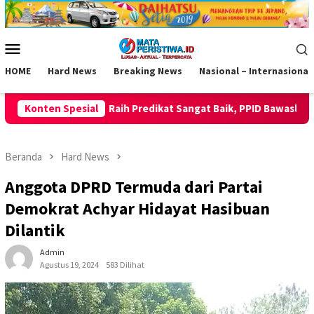
Loncat
ke
konten
Menu
Mobile
HOME
Hard News
Breaking News
Nasional – Internasional
dikat Sangat Baik, PPID Bawaslu Ciamis Rilis Laporan SKM 2026 Be
Konten Spesial
Beranda
Hard News
Anggota DPRD Termuda dari Partai
Demokrat Achyar Hidayat Hasibuan
Dilantik
Admin
Agustus 19, 2024
583 Dilihat