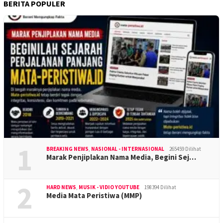
BERITA POPULER
1
BREAKING NEWS
,
NASIONAL - INTERNASIONAL
265459 Dilihat
Marak Penjiplakan Nama Media, Begini Sej…
2
HARD NEWS
,
MUSIK - VIDIO YOUTUBE
198394 Dilihat
Media Mata Peristiwa (MMP)