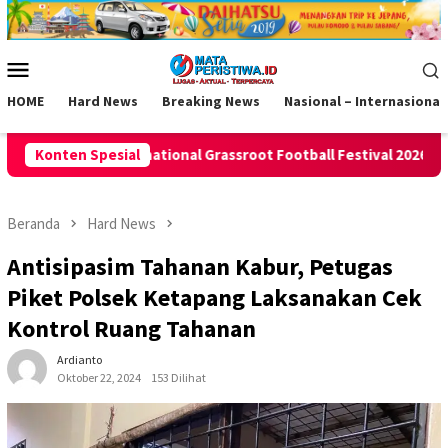
Loncat
ke
konten
Menu
Mobile
HOME
Hard News
Breaking News
Nasional – Internasional
ssroot Football Festival 2026
Konten Spesial
Bukan Lagi Masalah Biaya, 
Beranda
Hard News
Antisipasim Tahanan Kabur, Petugas
Piket Polsek Ketapang Laksanakan Cek
Kontrol Ruang Tahanan
Ardianto
Oktober 22, 2024
153 Dilihat