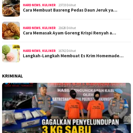
HARD NEWS
,
KULINER
23733 Dilihat
Cara Membuat Basreng Pedas Daun Jeruk ya…
HARD NEWS
,
KULINER
21628 Dilihat
Cara Memasak Ayam Goreng Krispi Renyah a…
HARD NEWS
,
KULINER
16742 Dilihat
Langkah-Langkah Membuat Es Krim Homemade…
KRIMINAL