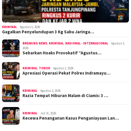
KRIMINAL
Agustus 5, 2026
Gagalkan Penyelundupan 3 Kg Sabu Jaringa…
BREAKING NEWS
,
KRIMINAL
,
NASIONAL - INTERNASIONAL
Agustus 3,
2026
Sebarkan Hoaks Provokatif “Agustus…
KRIMINAL
,
TOKOH
Agustus 2, 2026
Apresiasi Operasi Pekat Polres Indramayu…
KRIMINAL
Agustus 2, 2026
Razia Tempat Hiburan Malam di Ciamis: 3 …
KRIMINAL
Juli 31, 2026
Kecewa Penanganan Kasus Penganiayaan Lan…