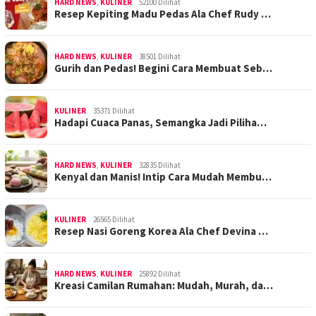
HARD NEWS
,
KULINER
52100 Dilihat
Resep Kepiting Madu Pedas Ala Chef Rudy …
HARD NEWS
,
KULINER
38501 Dilihat
Gurih dan Pedas! Begini Cara Membuat Seb…
KULINER
35371 Dilihat
Hadapi Cuaca Panas, Semangka Jadi Piliha…
HARD NEWS
,
KULINER
32835 Dilihat
Kenyal dan Manis! Intip Cara Mudah Membu…
KULINER
26565 Dilihat
Resep Nasi Goreng Korea Ala Chef Devina …
HARD NEWS
,
KULINER
25892 Dilihat
Kreasi Camilan Rumahan: Mudah, Murah, da…