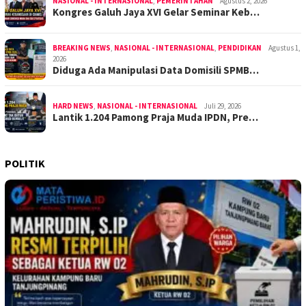
NASIONAL - INTERNASIONAL
,
PEMERINTAHAN
Agustus 2, 2026
Kongres Galuh Jaya XVI Gelar Seminar Keb…
BREAKING NEWS
,
NASIONAL - INTERNASIONAL
,
PENDIDIKAN
Agustus 1,
2026
Diduga Ada Manipulasi Data Domisili SPMB…
HARD NEWS
,
NASIONAL - INTERNASIONAL
Juli 29, 2026
Lantik 1.204 Pamong Praja Muda IPDN, Pre…
POLITIK