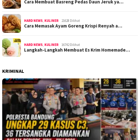
Cara Membuat Basreng Pedas Daun Jeruk ya…
HARD NEWS
,
KULINER
21628 Dilihat
Cara Memasak Ayam Goreng Krispi Renyah a…
HARD NEWS
,
KULINER
16742 Dilihat
Langkah-Langkah Membuat Es Krim Homemade…
KRIMINAL