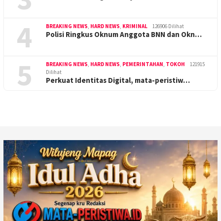
4
BREAKING NEWS
,
HARD NEWS
,
KRIMINAL
126906 Dilihat
Polisi Ringkus Oknum Anggota BNN dan Okn…
5
BREAKING NEWS
,
HARD NEWS
,
PEMERINTAHAN
,
TOKOH
121915
Dilihat
Perkuat Identitas Digital, mata-peristiw…