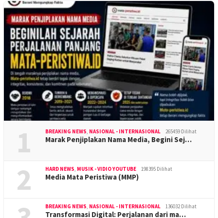
1
BREAKING NEWS
,
NASIONAL - INTERNASIONAL
265459 Dilihat
Marak Penjiplakan Nama Media, Begini Sej…
2
HARD NEWS
,
MUSIK - VIDIO YOUTUBE
198395 Dilihat
Media Mata Peristiwa (MMP)
3
BREAKING NEWS
,
NASIONAL - INTERNASIONAL
136032 Dilihat
Transformasi Digital: Perjalanan dari ma…