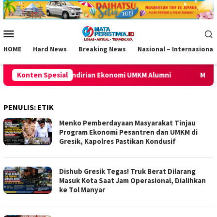
Loncat
ke
konten
Menu
Mobile
HOME
Hard News
Breaking News
Nasional – Internasional
andirian Ekonomi UMKM Alumni
Konten Spesial
Menanti Amunisi Tambahan
PENULIS:
ETIK
Menko Pemberdayaan Masyarakat Tinjau
Program Ekonomi Pesantren dan UMKM di
Gresik, Kapolres Pastikan Kondusif
Dishub Gresik Tegas! Truk Berat Dilarang
Masuk Kota Saat Jam Operasional, Dialihkan
ke Tol Manyar