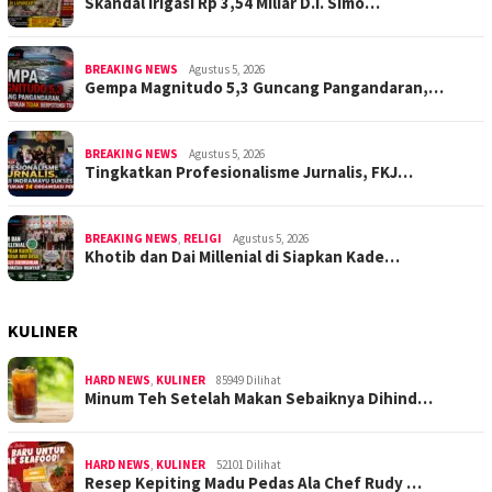
Skandal Irigasi Rp 3,54 Miliar D.I. Simo…
BREAKING NEWS
Agustus 5, 2026
Gempa Magnitudo 5,3 Guncang Pangandaran,…
BREAKING NEWS
Agustus 5, 2026
Tingkatkan Profesionalisme Jurnalis, FKJ…
BREAKING NEWS
,
RELIGI
Agustus 5, 2026
Khotib dan Dai Millenial di Siapkan Kade…
KULINER
HARD NEWS
,
KULINER
85949 Dilihat
Minum Teh Setelah Makan Sebaiknya Dihind…
HARD NEWS
,
KULINER
52101 Dilihat
Resep Kepiting Madu Pedas Ala Chef Rudy …