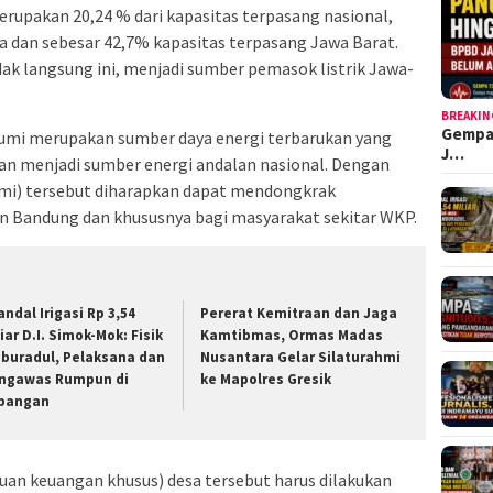
rupakan 20,24 % dari kapasitas terpasang nasional,
a dan sebesar 42,7% kapasitas terpasang Jawa Barat.
ak langsung ini, menjadi sumber pemasok listrik Jawa-
BREAKIN
Gempa
umi merupakan sumber daya energi terbarukan yang
J…
n menjadi sumber energi andalan nasional. Dengan
mi) tersebut diharapkan dapat mendongkrak
 Bandung dan khususnya bagi masyarakat sekitar WKP.
andal Irigasi Rp 3,54
Pererat Kemitraan dan Jaga
iar D.I. Simok-Mok: Fisik
Kamtibmas, Ormas Madas
buradul, Pelaksana dan
Nusantara Gelar Silaturahmi
ngawas Rumpun di
ke Mapolres Gresik
pangan
n keuangan khusus) desa tersebut harus dilakukan