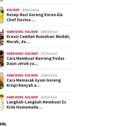
KULINER
26565 Dilihat
Resep Nasi Goreng Korea Ala
Chef Devina …
HARD NEWS
,
KULINER
25892 Dilihat
Kreasi Camilan Rumahan: Mudah,
Murah, da…
HARD NEWS
,
KULINER
23733 Dilihat
Cara Membuat Basreng Pedas
Daun Jeruk ya…
HARD NEWS
,
KULINER
21628 Dilihat
Cara Memasak Ayam Goreng
Krispi Renyah a…
HARD NEWS
,
KULINER
16742 Dilihat
Langkah-Langkah Membuat Es
Krim Homemade…
NAL