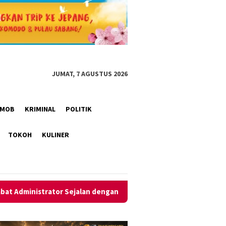
JUMAT, 7 AGUSTUS 2026
RIMOB
KRIMINAL
POLITIK
TOKOH
KULINER
engan RPJMD
Inovasi Pelaminan Pengantin Disdukcapil Ci