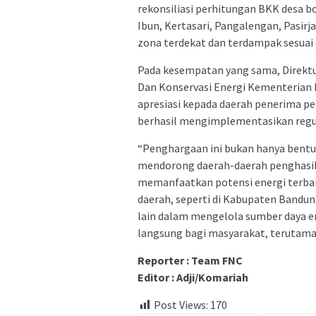
rekonsiliasi perhitungan BKK desa b
Ibun, Kertasari, Pangalengan, Pasir
zona terdekat dan terdampak sesuai
Pada kesempatan yang sama, Direktur
Dan Konservasi Energi Kementerian 
apresiasi kepada daerah penerima p
berhasil mengimplementasikan regul
“Penghargaan ini bukan hanya bentuk
mendorong daerah-daerah penghasil 
memanfaatkan potensi energi terbar
daerah, seperti di Kabupaten Bandun
lain dalam mengelola sumber daya 
langsung bagi masyarakat, terutama 
Reporter : Team FNC
Editor : Adji/Komariah
Post Views:
170