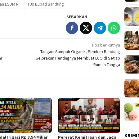
an ESDM RI
PJs Bupati Bandung
SEBARKAN
Pos berikutnya
Tangani Sampah Organik, Pemkab Bandung
ar
Gelorakan Pentingnya Membuat LCO di Setiap
Rumah Tangga
KRIMI
al Irigasi Rp 3,54 Miliar
Pererat Kemitraan dan Jaga