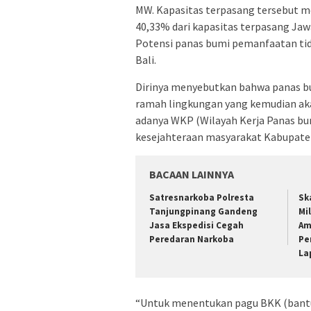
MW. Kapasitas terpasang tersebut me
40,33% dari kapasitas terpasang Jaw
Potensi panas bumi pemanfaatan tid
Bali.
Dirinya menyebutkan bahwa panas b
ramah lingkungan yang kemudian aka
adanya WKP (Wilayah Kerja Panas bu
kesejahteraan masyarakat Kabupaten
BACAAN LAINNYA
Satresnarkoba Polresta
Sk
Tanjungpinang Gandeng
Mil
Jasa Ekspedisi Cegah
Am
Peredaran Narkoba
Pe
La
“Untuk menentukan pagu BKK (bantua