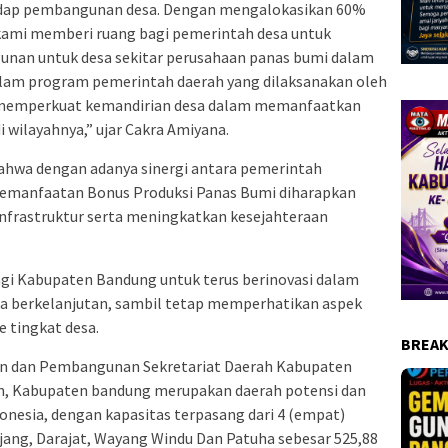
adap pembangunan desa. Dengan mengalokasikan 60%
 kami memberi ruang bagi pemerintah desa untuk
gunan untuk desa sekitar perusahaan panas bumi dalam
alam program pemerintah daerah yang dilaksanakan oleh
a memperkuat kemandirian desa dalam memanfaatkan
 wilayahnya,” ujar Cakra Amiyana.
ahwa dengan adanya sinergi antara pemerintah
pemanfaatan Bonus Produksi Panas Bumi diharapkan
rastruktur serta meningkatkan kesejahteraan
agi Kabupaten Bandung untuk terus berinovasi dalam
a berkelanjutan, sambil tetap memperhatikan aspek
 tingkat desa.
BREAK
an dan Pembangunan Sekretariat Daerah Kabupaten
, Kabupaten bandung merupakan daerah potensi dan
donesia, dengan kapasitas terpasang dari 4 (empat)
jang, Darajat, Wayang Windu Dan Patuha sebesar 525,88