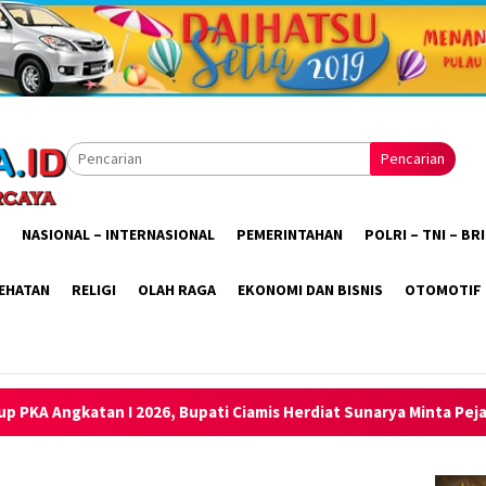
Pencarian
NASIONAL – INTERNASIONAL
PEMERINTAHAN
POLRI – TNI – B
EHATAN
RELIGI
OLAH RAGA
EKONOMI DAN BISNIS
OTOMOTIF
i Ciamis Herdiat Sunarya Minta Pejabat Administrator Sejalan d