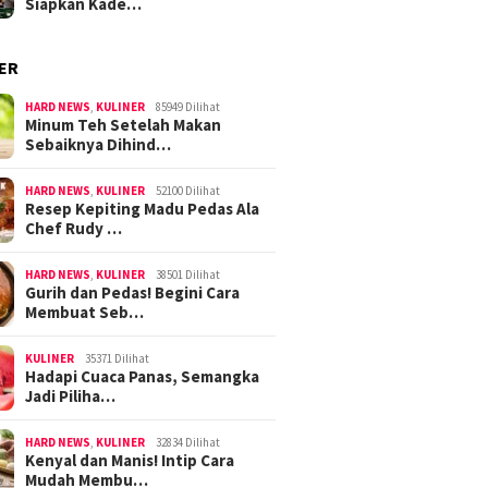
Siapkan Kade…
ER
HARD NEWS
,
KULINER
85949 Dilihat
Minum Teh Setelah Makan
Sebaiknya Dihind…
HARD NEWS
,
KULINER
52100 Dilihat
Resep Kepiting Madu Pedas Ala
Chef Rudy …
HARD NEWS
,
KULINER
38501 Dilihat
Gurih dan Pedas! Begini Cara
Membuat Seb…
KULINER
35371 Dilihat
Hadapi Cuaca Panas, Semangka
Jadi Piliha…
HARD NEWS
,
KULINER
32834 Dilihat
Kenyal dan Manis! Intip Cara
Mudah Membu…