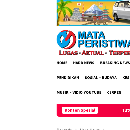
Loncat
ke
konten
HOME
HARD NEWS
BREAKING NEWS
PENDIDIKAN
SOSIAL – BUDAYA
KES
MUSIK – VIDIO YOUTUBE
CERPEN
Tutup PKA Angkatan I 2026, Bupat
Konten Spesial