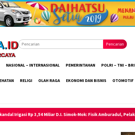
Pencarian
NASIONAL – INTERNASIONAL
PEMERINTAHAN
POLRI – TNI – B
EHATAN
RELIGI
OLAH RAGA
EKONOMI DAN BISNIS
OTOMOTIF
iar D.I. Simok-Mok: Fisik Amburadul, Pelaksana dan Pengawas Rump