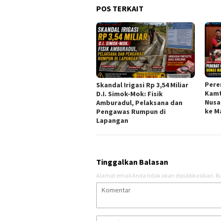
POS TERKAIT
Pere
Skandal Irigasi Rp 3,54 Miliar
Kamt
D.I. Simok-Mok: Fisik
Nusa
Amburadul, Pelaksana dan
ke M
Pengawas Rumpun di
Lapangan
Tinggalkan Balasan
Alamat email Anda tidak akan dipublikasikan.
Ru