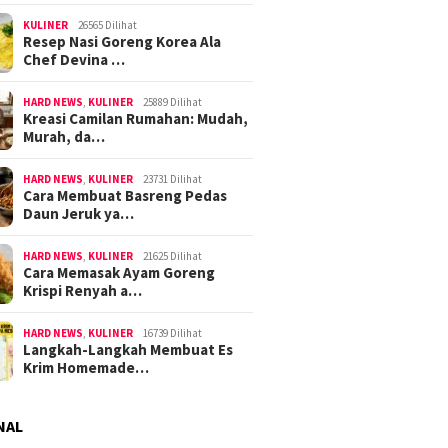
KULINER
26565 Dilihat
Resep Nasi Goreng Korea Ala
Chef Devina …
HARD NEWS
,
KULINER
25889 Dilihat
Kreasi Camilan Rumahan: Mudah,
Murah, da…
HARD NEWS
,
KULINER
23731 Dilihat
Cara Membuat Basreng Pedas
Daun Jeruk ya…
HARD NEWS
,
KULINER
21625 Dilihat
Cara Memasak Ayam Goreng
Krispi Renyah a…
HARD NEWS
,
KULINER
16739 Dilihat
Langkah-Langkah Membuat Es
Krim Homemade…
NAL