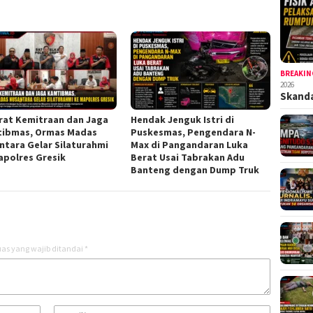
BREAKIN
2026
Skandal
rat Kemitraan dan Jaga
Hendak Jenguk Istri di
ibmas, Ormas Madas
Puskesmas, Pengendara N-
ntara Gelar Silaturahmi
Max di Pangandaran Luka
apolres Gresik
Berat Usai Tabrakan Adu
Banteng dengan Dump Truk
as yang wajib ditandai
*