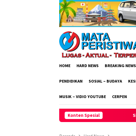
Loncat
ke
konten
HOME
HARD NEWS
BREAKING NEWS
PENDIDIKAN
SOSIAL – BUDAYA
KES
MUSIK – VIDIO YOUTUBE
CERPEN
Konten Spesial
Skandal Irigasi Rp 3,54 Mil