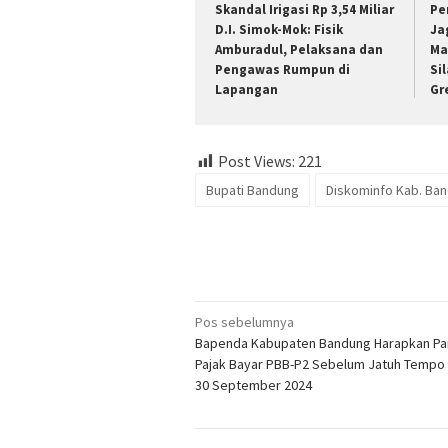
Skandal Irigasi Rp 3,54 Miliar
Pe
D.I. Simok-Mok: Fisik
Ja
Amburadul, Pelaksana dan
Ma
Pengawas Rumpun di
Si
Lapangan
Gr
Post Views:
221
Bupati Bandung
Diskominfo Kab. Ba
Navigasi
Pos sebelumnya
Bapenda Kabupaten Bandung Harapkan Par
pos
Pajak Bayar PBB-P2 Sebelum Jatuh Tempo 
30 September 2024