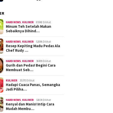
ER
HARD NEWS
,
KULINER
85948 Dilihat
Minum Teh Setelah Makan
Sebaiknya Dihind…
HARD NEWS
,
KULINER
52096 Dilihat
Resep Kepiting Madu Pedas Ala
Chef Rudy …
HARD NEWS
,
KULINER
38499 Dilihat
Gurih dan Pedas! Begini Cara
Membuat Seb…
KULINER
35370 Dilihat
Hadapi Cuaca Panas, Semangka
Jadi Piliha…
HARD NEWS
,
KULINER
32834 Dilihat
Kenyal dan Manis! Intip Cara
Mudah Membu…