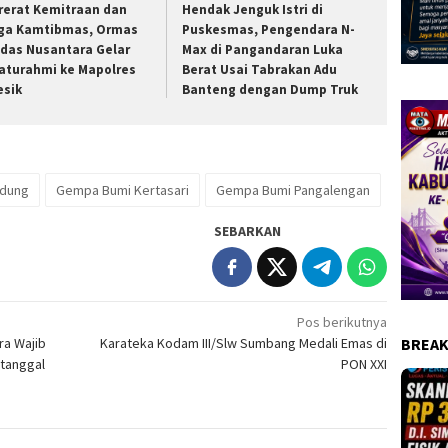
rerat Kemitraan dan
Hendak Jenguk Istri di
ga Kamtibmas, Ormas
Puskesmas, Pengendara N-
das Nusantara Gelar
Max di Pangandaran Luka
laturahmi ke Mapolres
Berat Usai Tabrakan Adu
esik
Banteng dengan Dump Truk
ndung
Gempa Bumi Kertasari
Gempa Bumi Pangalengan
SEBARKAN
Pos berikutnya
a Wajib
Karateka Kodam III/Slw Sumbang Medali Emas di
BREAK
tanggal
PON XXI