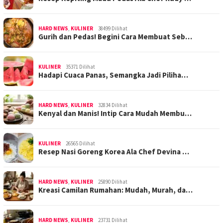
HARD NEWS
,
KULINER
38499 Dilihat
Gurih dan Pedas! Begini Cara Membuat Seb…
KULINER
35371 Dilihat
Hadapi Cuaca Panas, Semangka Jadi Piliha…
HARD NEWS
,
KULINER
32834 Dilihat
Kenyal dan Manis! Intip Cara Mudah Membu…
KULINER
26565 Dilihat
Resep Nasi Goreng Korea Ala Chef Devina …
HARD NEWS
,
KULINER
25890 Dilihat
Kreasi Camilan Rumahan: Mudah, Murah, da…
HARD NEWS
,
KULINER
23731 Dilihat