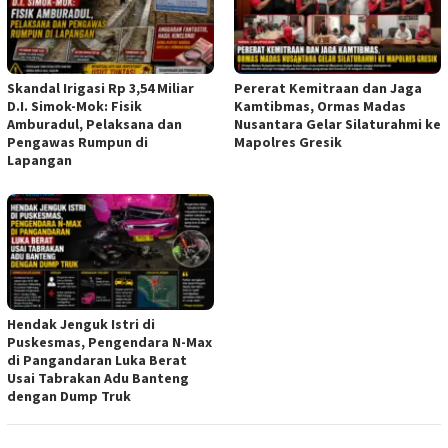
Skandal Irigasi Rp 3,54 Miliar
Pererat Kemitraan dan Jaga
D.I. Simok-Mok: Fisik
Kamtibmas, Ormas Madas
Amburadul, Pelaksana dan
Nusantara Gelar Silaturahmi ke
Pengawas Rumpun di
Mapolres Gresik
Lapangan
Hendak Jenguk Istri di
Puskesmas, Pengendara N-Max
di Pangandaran Luka Berat
Usai Tabrakan Adu Banteng
dengan Dump Truk