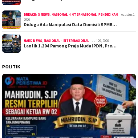
BREAKING NEWS
,
NASIONAL - INTERNASIONAL
,
PENDIDIKAN
Agustus 1,
2026
Diduga Ada Manipulasi Data Domisili SPMB…
HARD NEWS
,
NASIONAL - INTERNASIONAL
Juli 29, 2026
Lantik 1.204 Pamong Praja Muda IPDN, Pre…
POLITIK