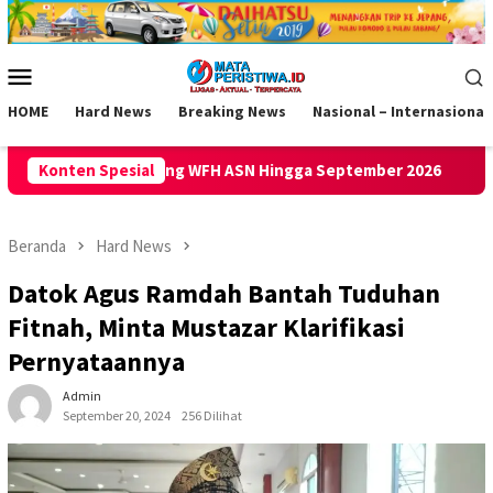
Loncat
ke
konten
Menu
Mobile
HOME
Hard News
Breaking News
Nasional – Internasional
H ASN Hingga September 2026
Konten Spesial
Gempa M 5,3 Guncang Panga
Beranda
Hard News
Datok Agus Ramdah Bantah Tuduhan
Fitnah, Minta Mustazar Klarifikasi
Pernyataannya
Admin
September 20, 2024
256 Dilihat