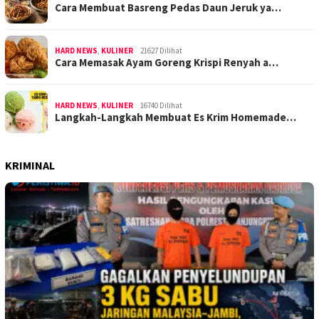
Cara Membuat Basreng Pedas Daun Jeruk ya…
HARD NEWS
,
KULINER
21627 Dilihat
Cara Memasak Ayam Goreng Krispi Renyah a…
HARD NEWS
,
KULINER
16740 Dilihat
Langkah-Langkah Membuat Es Krim Homemade…
KRIMINAL