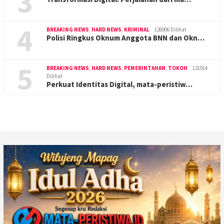
3
4
BREAKING NEWS
,
HARD NEWS
,
KRIMINAL
126906 Dilihat
Polisi Ringkus Oknum Anggota BNN dan Okn…
5
BREAKING NEWS
,
HARD NEWS
,
PEMERINTAHAN
,
TOKOH
121914
Dilihat
Perkuat Identitas Digital, mata-peristiw…