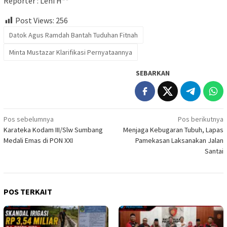
Reporter : Leni H**
Post Views:
256
Datok Agus Ramdah Bantah Tuduhan Fitnah
Minta Mustazar Klarifikasi Pernyataannya
SEBARKAN
Navigasi
Pos sebelumnya
Pos berikutnya
Karateka Kodam III/Slw Sumbang
Menjaga Kebugaran Tubuh, Lapas
pos
Medali Emas di PON XXI
Pamekasan Laksanakan Jalan
Santai
POS TERKAIT