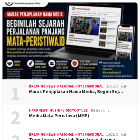
1
BREAKING NEWS
,
NASIONAL - INTERNASIONAL
265458 Dilihat
Marak Penjiplakan Nama Media, Begini Sej…
2
HARD NEWS
,
MUSIK - VIDIO YOUTUBE
198393 Dilihat
Media Mata Peristiwa (MMP)
BREAKING NEWS
,
NASIONAL - INTERNASIONAL
136031 Dilihat
Transformasi Digital: Perjalanan dari ma…