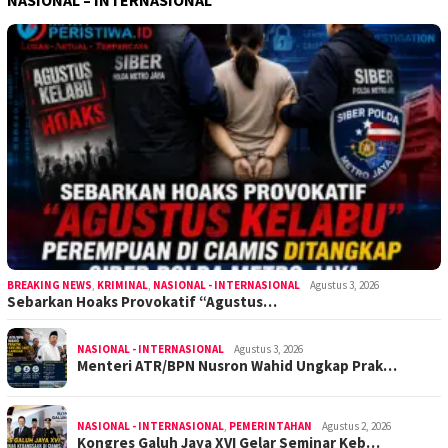
NASIONAL – INTERNASIONAL
BREAKING NEWS
,
KRIMINAL
,
NASIONAL - INTERNASIONAL
Agustus 3, 2026
Sebarkan Hoaks Provokatif “Agustus…
NASIONAL - INTERNASIONAL
Agustus 3, 2026
Menteri ATR/BPN Nusron Wahid Ungkap Prak…
NASIONAL - INTERNASIONAL
,
PEMERINTAHAN
Agustus 2, 2026
Kongres Galuh Jaya XVI Gelar Seminar Keb…