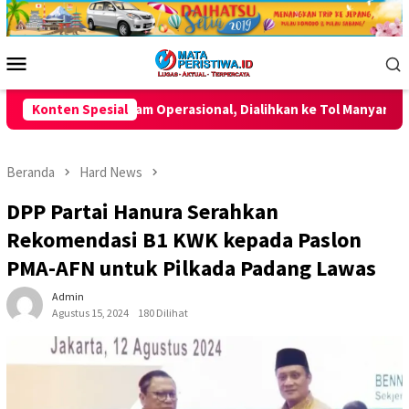
Loncat
ke
konten
Menu
Mobile
asional, Dialihkan ke Tol Manyar
Konten Spesial
Momentum HUT ke-2 AKP
Beranda
Hard News
DPP Partai Hanura Serahkan
Rekomendasi B1 KWK kepada Paslon
PMA-AFN untuk Pilkada Padang Lawas
Admin
Agustus 15, 2024
180 Dilihat