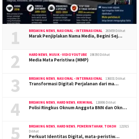
1
BREAKING NEWS
,
NASIONAL - INTERNASIONAL
265459 Dilihat
Marak Penjiplakan Nama Media, Begini Sej…
2
HARD NEWS
,
MUSIK - VIDIO YOUTUBE
198393 Dilihat
Media Mata Peristiwa (MMP)
3
BREAKING NEWS
,
NASIONAL - INTERNASIONAL
136031 Dilihat
Transformasi Digital: Perjalanan dari ma…
4
BREAKING NEWS
,
HARD NEWS
,
KRIMINAL
126906 Dilihat
Polisi Ringkus Oknum Anggota BNN dan Okn…
5
BREAKING NEWS
,
HARD NEWS
,
PEMERINTAHAN
,
TOKOH
121915
Dilihat
Perkuat Identitas Digital, mata-peristiw…