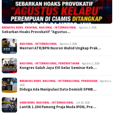
BREAKING NEWS
,
KRIMINAL
,
NASIONAL - INTERNASIONAL
Agustus 3, 2026
Sebarkan Hoaks Provokatif “Agustus…
NASIONAL - INTERNASIONAL
Agustus 3, 2026
Menteri ATR/BPN Nusron Wahid Ungkap Prak…
NASIONAL - INTERNASIONAL
,
PEMERINTAHAN
Agustus 2, 2026
Kongres Galuh Jaya XVI Gelar Seminar Keb…
BREAKING NEWS
,
NASIONAL - INTERNASIONAL
,
PENDIDIKAN
Agustus 1,
2026
Diduga Ada Manipulasi Data Domisili SPMB…
HARD NEWS
,
NASIONAL - INTERNASIONAL
Juli 29, 2026
Lantik 1.204 Pamong Praja Muda IPDN, Pre…