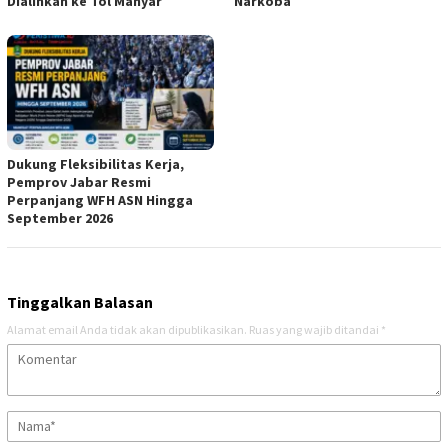
Dialihkan ke Tol Manyar
Narkoba
Dukung Fleksibilitas Kerja,
Pemprov Jabar Resmi
Perpanjang WFH ASN Hingga
September 2026
Tinggalkan Balasan
Alamat email Anda tidak akan dipublikasikan.
Ruas yang wajib ditandai
*