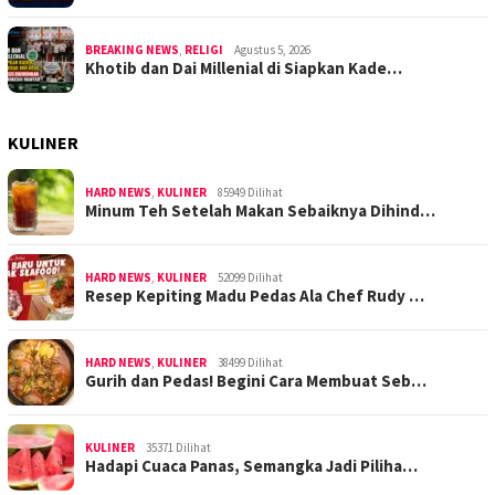
BREAKING NEWS
,
RELIGI
Agustus 5, 2026
Khotib dan Dai Millenial di Siapkan Kade…
KULINER
HARD NEWS
,
KULINER
85949 Dilihat
Minum Teh Setelah Makan Sebaiknya Dihind…
HARD NEWS
,
KULINER
52099 Dilihat
Resep Kepiting Madu Pedas Ala Chef Rudy …
HARD NEWS
,
KULINER
38499 Dilihat
Gurih dan Pedas! Begini Cara Membuat Seb…
KULINER
35371 Dilihat
Hadapi Cuaca Panas, Semangka Jadi Piliha…