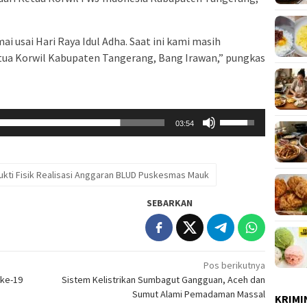
 usai Hari Raya Idul Adha. Saat ini kami masih
tua Korwil Kabupaten Tangerang, Bang Irawan,” pungkas
Gunakan
03:54
Anak
Panah
Atas/Bawah
ukti Fisik Realisasi Anggaran BLUD Puskesmas Mauk
untuk
menaikkan
SEBARKAN
atau
menurunkan
volume.
Pos berikutnya
 ke-19
Sistem Kelistrikan Sumbagut Gangguan, Aceh dan
Sumut Alami Pemadaman Massal
KRIMI