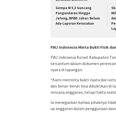
Gempa M 5,3 Guncang
Sk
Pangandaran Hingga
Mil
Jateng, BPBD Jabar: Belum
Am
Ada Laporan Kerusakan
Pe
La
FWJ Indonesia Minta Bukti Fisik da
FWJ Indonesia Korwil Kabupaten Tan
tercantum dalam dokumen perencanaa
nyata di lapangan.
“Kami meminta bukti nyata dari setiap
dan benar-benar bisa dibuktikan di l
rencana anggaran, tetapi fakta realisa
Ia menegaskan bahwa pihaknya tida
up anggaran dalam penggunaan dana