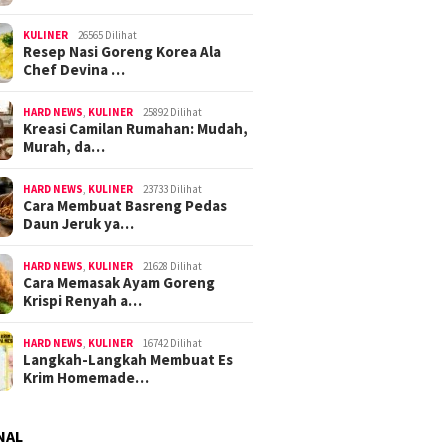
KULINER
26565 Dilihat
Resep Nasi Goreng Korea Ala
Chef Devina …
HARD NEWS
,
KULINER
25892 Dilihat
Kreasi Camilan Rumahan: Mudah,
Murah, da…
HARD NEWS
,
KULINER
23733 Dilihat
Cara Membuat Basreng Pedas
Daun Jeruk ya…
HARD NEWS
,
KULINER
21628 Dilihat
Cara Memasak Ayam Goreng
Krispi Renyah a…
HARD NEWS
,
KULINER
16742 Dilihat
Langkah-Langkah Membuat Es
Krim Homemade…
NAL