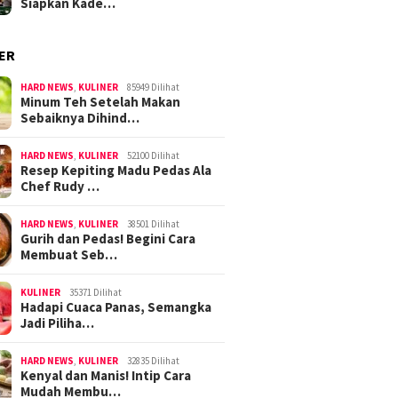
Siapkan Kade…
ER
HARD NEWS
,
KULINER
85949 Dilihat
Minum Teh Setelah Makan
Sebaiknya Dihind…
HARD NEWS
,
KULINER
52100 Dilihat
Resep Kepiting Madu Pedas Ala
Chef Rudy …
HARD NEWS
,
KULINER
38501 Dilihat
Gurih dan Pedas! Begini Cara
Membuat Seb…
KULINER
35371 Dilihat
Hadapi Cuaca Panas, Semangka
Jadi Piliha…
HARD NEWS
,
KULINER
32835 Dilihat
Kenyal dan Manis! Intip Cara
Mudah Membu…