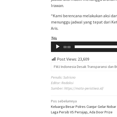
Irawan.
“Kami berencana melakukan aksi damai
menunggu jadwal yang tepat dari Ke
Aris.
Pemutar
Tris
Audio
00:00
Post Views:
23,609
FWJ Indonesia Desak Transparansi dan B
Penulis: Sutrisno
Editor: Redaksi
Sumber:
https://mata-peristiwa.id/
Navigasi
Pos sebelumnya
Keluarga Besar Polres Cianjur Gelar Nobar
pos
Laga Persib VS Persijap, Ada Door Prize