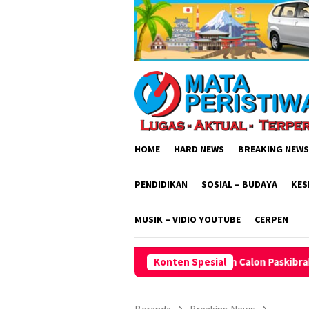
Loncat
ke
konten
HOME
HARD NEWS
BREAKING NEWS
PENDIDIKAN
SOSIAL – BUDAYA
KES
MUSIK – VIDIO YOUTUBE
CERPEN
ter dan Kedisiplinan Calon Paskibraka Kota Bandung, Pelatih F
Konten Spesial