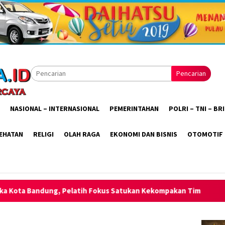
Pencarian
NASIONAL – INTERNASIONAL
PEMERINTAHAN
POLRI – TNI – B
EHATAN
RELIGI
OLAH RAGA
EKONOMI DAN BISNIS
OTOMOTIF
okus Satukan Kekompakan Tim
Wings Air Resmi Mengudara