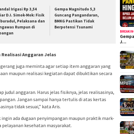
andal Irigasi Rp 3,54
Gempa Magnitudo 5,3
iar D.I. Simok-Mok: Fisik
Guncang Pangandaran,
buradul, Pelaksana dan
BMKG Pastikan Tidak
ngawas Rumpun di
Berpotensi Tsunami
BREAKIN
pangan
Gempa
J…
n Realisasi Anggaran Jelas
gerang juga meminta agar setiap item anggaran yang
n maupun realisasi kegiatan dapat dibuktikan secara
 judul anggaran. Harus jelas fisiknya, jelas realisasinya,
apangan. Jangan sampai hanya tertulis di atas kertas
sinya tidak sesuai,” kata Aris.
k ingin ada dugaan penyimpangan maupun praktik mark-
 pelayanan kesehatan masyarakat.