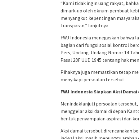
“Kami tidak ingin uang rakyat, bahka
dimark-up oleh oknum pembuat kebij
menyangkut kepentingan masyarakat
transparan,” lanjutnya.
FWJ Indonesia menegaskan bahwa la
bagian dari fungsi sosial kontrol 
Pers, Undang-Undang Nomor 14 Tahun
Pasal 28F UUD 1945 tentang hak me
Pihaknya juga memastikan tetap me
menyikapi persoalan tersebut.
FWJ Indonesia Siapkan Aksi Damai
Menindaklanjuti persoalan tersebut
menggelar aksi damai di depan Kant
bentuk penyampaian aspirasi dan ko
Aksi damai tersebut direncanakan ber
jadwal aksi masih menunggu arahan 