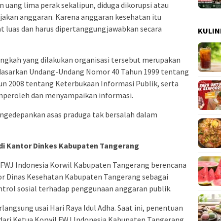
n uang lima perak sekalipun, diduga dikorupsi atau
akan anggaran. Karena anggaran kesehatan itu
 luas dan harus dipertanggungjawabkan secara
KULIN
ngkah yang dilakukan organisasi tersebut merupakan
berdasarkan Undang-Undang Nomor 40 Tahun 1999 tentang
 2008 tentang Keterbukaan Informasi Publik, serta
mperoleh dan menyampaikan informasi.
ngedepankan asas praduga tak bersalah dalam
 di Kantor Dinkes Kabupaten Tangerang
, FWJ Indonesia Korwil Kabupaten Tangerang berencana
or Dinas Kesehatan Kabupaten Tangerang sebagai
ntrol sosial terhadap penggunaan anggaran publik.
langsung usai Hari Raya Idul Adha. Saat ini, penentuan
dari Ketua Korwil FWJ Indonesia Kabupaten Tangerang,