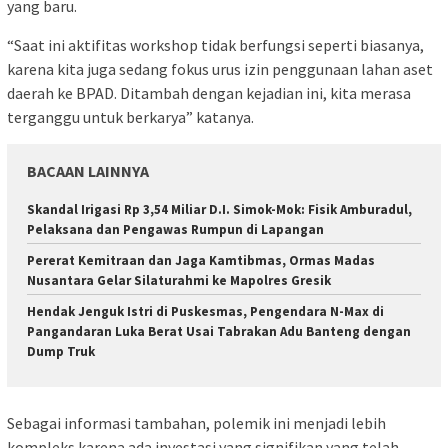
yang baru.
“Saat ini aktifitas workshop tidak berfungsi seperti biasanya,
karena kita juga sedang fokus urus izin penggunaan lahan aset
daerah ke BPAD. Ditambah dengan kejadian ini, kita merasa
terganggu untuk berkarya” katanya.
BACAAN LAINNYA
Skandal Irigasi Rp 3,54 Miliar D.I. Simok-Mok: Fisik Amburadul,
Pelaksana dan Pengawas Rumpun di Lapangan
Pererat Kemitraan dan Jaga Kamtibmas, Ormas Madas
Nusantara Gelar Silaturahmi ke Mapolres Gresik
Hendak Jenguk Istri di Puskesmas, Pengendara N-Max di
Pangandaran Luka Berat Usai Tabrakan Adu Banteng dengan
Dump Truk
Sebagai informasi tambahan, polemik ini menjadi lebih
kompleks karena ada investasi yang signifikan yang telah