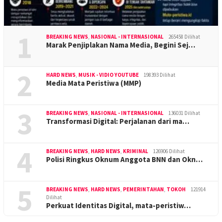
1
BREAKING NEWS
,
NASIONAL - INTERNASIONAL
265458 Dilihat
Marak Penjiplakan Nama Media, Begini Sej…
2
HARD NEWS
,
MUSIK - VIDIO YOUTUBE
198393 Dilihat
Media Mata Peristiwa (MMP)
3
BREAKING NEWS
,
NASIONAL - INTERNASIONAL
136031 Dilihat
Transformasi Digital: Perjalanan dari ma…
4
BREAKING NEWS
,
HARD NEWS
,
KRIMINAL
126906 Dilihat
Polisi Ringkus Oknum Anggota BNN dan Okn…
5
BREAKING NEWS
,
HARD NEWS
,
PEMERINTAHAN
,
TOKOH
121914
Dilihat
Perkuat Identitas Digital, mata-peristiw…