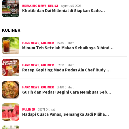
BREAKING NEWS
,
RELIGI
Agustus 5, 2026
Khotib dan Dai Millenial di Siapkan Kade…
KULINER
HARD NEWS
,
KULINER
85949 Dilihat
Minum Teh Setelah Makan Sebaiknya Dihind…
HARD NEWS
,
KULINER
52097 Dilihat
Resep Kepiting Madu Pedas Ala Chef Rudy …
HARD NEWS
,
KULINER
38499 Dilihat
Gurih dan Pedas! Begini Cara Membuat Seb…
KULINER
35371 Dilihat
Hadapi Cuaca Panas, Semangka Jadi Piliha…