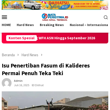
Loncat
ke
konten
Menu
Mobile
HOME
Hard News
Breaking News
Nasional – Internasional
SN Hingga September 2026
Konten Spesial
Gempa M 5,3 Guncang Panganda
Beranda
Hard News
Isu Penertiban Fasum di Kalideres
Permai Penuh Teka Teki
Admin
Juli 16, 2025
83 Dilihat