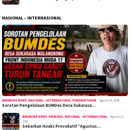
NASIONAL – INTERNASIONAL
BREAKING NEWS
,
NASIONAL - INTERNASIONAL
,
PEMERINTAHAN
Agustus 4, 2026
Sorotan Pengelolaan BUMDes Desa Sukarasa…
BREAKING NEWS
,
KRIMINAL
,
NASIONAL - INTERNASIONAL
Agustus 3,
2026
Sebarkan Hoaks Provokatif “Agustus…