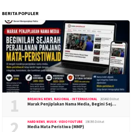
BERITA POPULER
1
BREAKING NEWS
,
NASIONAL - INTERNASIONAL
265460 Dilihat
Marak Penjiplakan Nama Media, Begini Sej…
2
HARD NEWS
,
MUSIK - VIDIO YOUTUBE
198395 Dilihat
Media Mata Peristiwa (MMP)