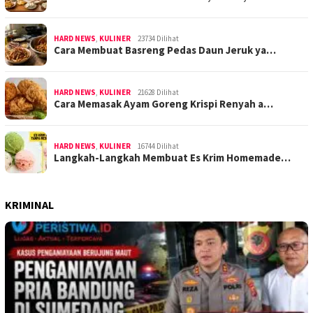
HARD NEWS
,
KULINER
23734 Dilihat
Cara Membuat Basreng Pedas Daun Jeruk ya…
HARD NEWS
,
KULINER
21628 Dilihat
Cara Memasak Ayam Goreng Krispi Renyah a…
HARD NEWS
,
KULINER
16744 Dilihat
Langkah-Langkah Membuat Es Krim Homemade…
KRIMINAL