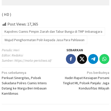
( HD )
Post Views:
17,365
Kapolres Ciamis Pimpin Ziarah dan Tabur Bunga di TMP Imbanagara
Wujud Penghormatan Polri kepada Jasa Para Pahlawan
Penulis: Heri
SEBARKAN
Editor: Redaksi
Sumber:
https://mata-peristiwa.id/
Navigasi
Pos sebelumnya
Pos berikutnya
Perkuat Sinergitas, Polsek
Hadiri Rapat Kesiapan Porseni
pos
Sukadana Polres Ciamis Intens
Tingkat MI, Polsek Panjalu: Jaga
Datang ke Warga Beri Imbauan
Kondusifitas Wilayah
Kamtibmas