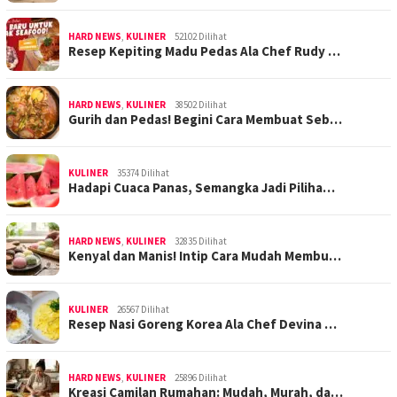
HARD NEWS
,
KULINER
52102 Dilihat
Resep Kepiting Madu Pedas Ala Chef Rudy …
HARD NEWS
,
KULINER
38502 Dilihat
Gurih dan Pedas! Begini Cara Membuat Seb…
KULINER
35374 Dilihat
Hadapi Cuaca Panas, Semangka Jadi Piliha…
HARD NEWS
,
KULINER
32835 Dilihat
Kenyal dan Manis! Intip Cara Mudah Membu…
KULINER
26567 Dilihat
Resep Nasi Goreng Korea Ala Chef Devina …
HARD NEWS
,
KULINER
25896 Dilihat
Kreasi Camilan Rumahan: Mudah, Murah, da…