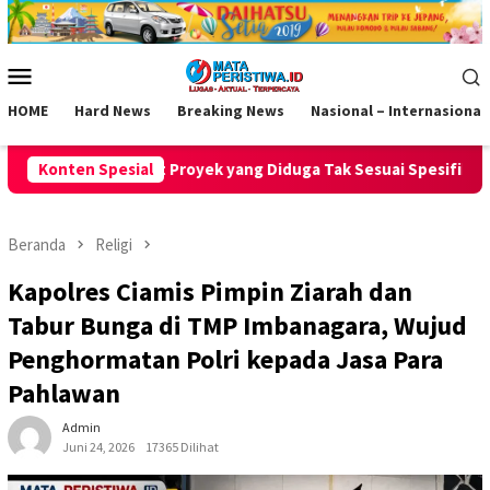
Loncat
ke
konten
Menu
Mobile
HOME
Hard News
Breaking News
Nasional – Internasional
g Diduga Tak Sesuai Spesifikasi Teknis
Konten Spesial
Rebo Wekasan da
Beranda
Religi
Kapolres Ciamis Pimpin Ziarah dan
Tabur Bunga di TMP Imbanagara, Wujud
Penghormatan Polri kepada Jasa Para
Pahlawan
Admin
Juni 24, 2026
17365 Dilihat