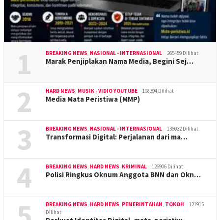
1
BREAKING NEWS
,
NASIONAL - INTERNASIONAL
265459 Dilihat
Marak Penjiplakan Nama Media, Begini Sej…
2
HARD NEWS
,
MUSIK - VIDIO YOUTUBE
198394 Dilihat
Media Mata Peristiwa (MMP)
3
BREAKING NEWS
,
NASIONAL - INTERNASIONAL
136032 Dilihat
Transformasi Digital: Perjalanan dari ma…
4
BREAKING NEWS
,
HARD NEWS
,
KRIMINAL
126906 Dilihat
Polisi Ringkus Oknum Anggota BNN dan Okn…
5
BREAKING NEWS
,
HARD NEWS
,
PEMERINTAHAN
,
TOKOH
121915
Dilihat