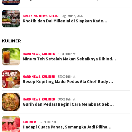
BREAKING NEWS
,
RELIGI
Agustus 5, 2026
Khotib dan Dai Millenial di Siapkan Kade…
KULINER
HARD NEWS
,
KULINER
85949 Dilihat
Minum Teh Setelah Makan Sebaiknya Dihind…
HARD NEWS
,
KULINER
52100 Dilihat
Resep Kepiting Madu Pedas Ala Chef Rudy …
HARD NEWS
,
KULINER
38501 Dilihat
Gurih dan Pedas! Begini Cara Membuat Seb…
KULINER
35371 Dilihat
Hadapi Cuaca Panas, Semangka Jadi Piliha…