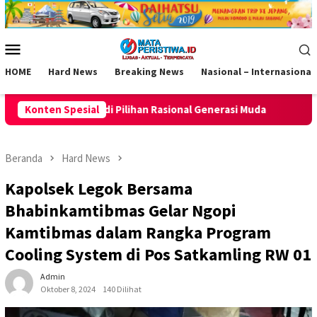
Loncat
ke
konten
Menu
Mobile
HOME
Hard News
Breaking News
Nasional – Internasional
asional Generasi Muda
Konten Spesial
Bentuk Karakter dan Kedisiplinan
Beranda
Hard News
Kapolsek Legok Bersama
Bhabinkamtibmas Gelar Ngopi
Kamtibmas dalam Rangka Program
Cooling System di Pos Satkamling RW 01
Admin
Oktober 8, 2024
140 Dilihat