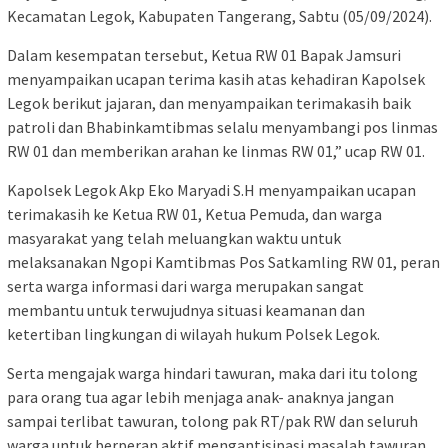
Kecamatan Legok, Kabupaten Tangerang, Sabtu (05/09/2024).
Dalam kesempatan tersebut, Ketua RW 01 Bapak Jamsuri
menyampaikan ucapan terima kasih atas kehadiran Kapolsek
Legok berikut jajaran, dan menyampaikan terimakasih baik
patroli dan Bhabinkamtibmas selalu menyambangi pos linmas
RW 01 dan memberikan arahan ke linmas RW 01,” ucap RW 01.
Kapolsek Legok Akp Eko Maryadi S.H menyampaikan ucapan
terimakasih ke Ketua RW 01, Ketua Pemuda, dan warga
masyarakat yang telah meluangkan waktu untuk
melaksanakan Ngopi Kamtibmas Pos Satkamling RW 01, peran
serta warga informasi dari warga merupakan sangat
membantu untuk terwujudnya situasi keamanan dan
ketertiban lingkungan di wilayah hukum Polsek Legok.
Serta mengajak warga hindari tawuran, maka dari itu tolong
para orang tua agar lebih menjaga anak- anaknya jangan
sampai terlibat tawuran, tolong pak RT/pak RW dan seluruh
warga untuk berperan aktif mengantisipasi masalah tawuran