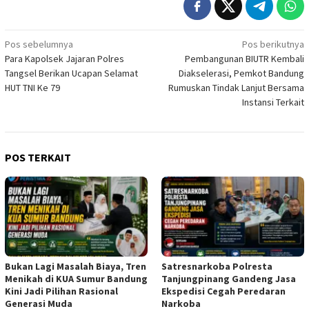
Navigasi
Pos sebelumnya
Pos berikutnya
Para Kapolsek Jajaran Polres
Pembangunan BIUTR Kembali
pos
Tangsel Berikan Ucapan Selamat
Diakselerasi, Pemkot Bandung
HUT TNI Ke 79
Rumuskan Tindak Lanjut Bersama
Instansi Terkait
POS TERKAIT
Bukan Lagi Masalah Biaya, Tren
Satresnarkoba Polresta
Menikah di KUA Sumur Bandung
Tanjungpinang Gandeng Jasa
Kini Jadi Pilihan Rasional
Ekspedisi Cegah Peredaran
Generasi Muda
Narkoba