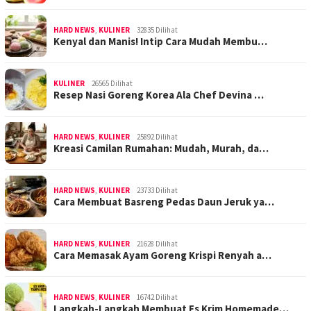
HARD NEWS
,
KULINER
32835 Dilihat
Kenyal dan Manis! Intip Cara Mudah Membu…
KULINER
26565 Dilihat
Resep Nasi Goreng Korea Ala Chef Devina …
HARD NEWS
,
KULINER
25892 Dilihat
Kreasi Camilan Rumahan: Mudah, Murah, da…
HARD NEWS
,
KULINER
23733 Dilihat
Cara Membuat Basreng Pedas Daun Jeruk ya…
HARD NEWS
,
KULINER
21628 Dilihat
Cara Memasak Ayam Goreng Krispi Renyah a…
HARD NEWS
,
KULINER
16742 Dilihat
Langkah-Langkah Membuat Es Krim Homemade…