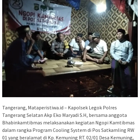
Tangerang, Mataperistiwa.id – Kapolsek Legok Polres
Tangerang Selatan Akp Eko Maryadi S.H, bersama anggota
Bhabinkamtibmas melaksanakan kegiatan Ngopi Kamtibmas
dalam rangka Program Cooling System di Pos Satkamling RW
01 yang beralamat di Kp. Kemuning RT. 02/01 Desa Kemuning,