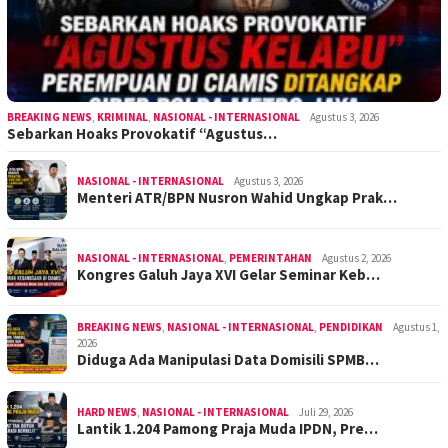
BREAKING NEWS
,
KRIMINAL
,
NASIONAL - INTERNASIONAL
Agustus 3, 2026
Sebarkan Hoaks Provokatif “Agustus…
NASIONAL - INTERNASIONAL
Agustus 3, 2026
Menteri ATR/BPN Nusron Wahid Ungkap Prak…
NASIONAL - INTERNASIONAL
,
PEMERINTAHAN
Agustus 2, 2026
Kongres Galuh Jaya XVI Gelar Seminar Keb…
BREAKING NEWS
,
NASIONAL - INTERNASIONAL
,
PENDIDIKAN
Agustus 1,
2026
Diduga Ada Manipulasi Data Domisili SPMB…
HARD NEWS
,
NASIONAL - INTERNASIONAL
Juli 29, 2026
Lantik 1.204 Pamong Praja Muda IPDN, Pre…