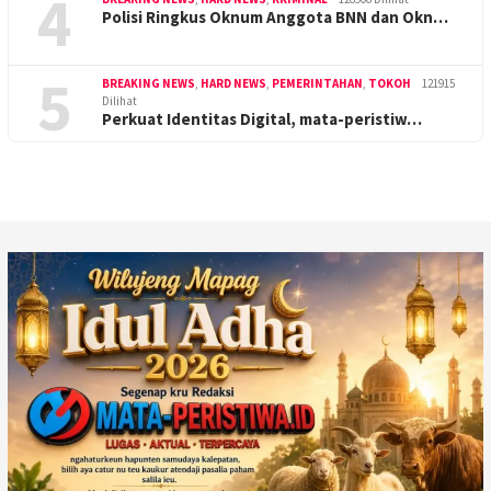
4
Polisi Ringkus Oknum Anggota BNN dan Okn…
5
BREAKING NEWS
,
HARD NEWS
,
PEMERINTAHAN
,
TOKOH
121915
Dilihat
Perkuat Identitas Digital, mata-peristiw…