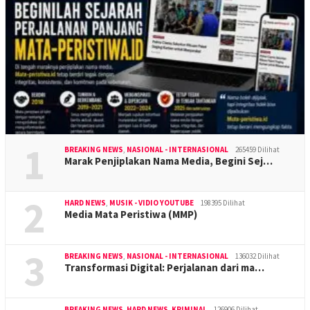
1
BREAKING NEWS
,
NASIONAL - INTERNASIONAL
265459 Dilihat
Marak Penjiplakan Nama Media, Begini Sej…
2
HARD NEWS
,
MUSIK - VIDIO YOUTUBE
198395 Dilihat
Media Mata Peristiwa (MMP)
3
BREAKING NEWS
,
NASIONAL - INTERNASIONAL
136032 Dilihat
Transformasi Digital: Perjalanan dari ma…
BREAKING NEWS
,
HARD NEWS
,
KRIMINAL
126906 Dilihat