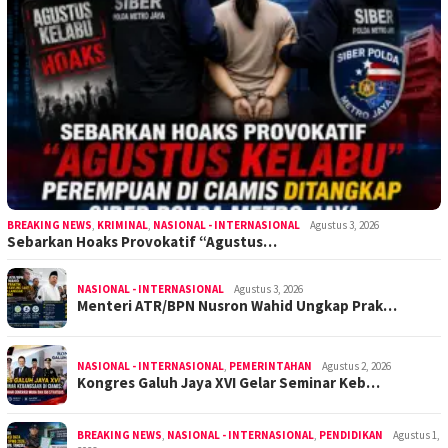
BREAKING NEWS
,
KRIMINAL
,
NASIONAL - INTERNASIONAL
Agustus 3, 2026
Sebarkan Hoaks Provokatif “Agustus…
NASIONAL - INTERNASIONAL
Agustus 3, 2026
Menteri ATR/BPN Nusron Wahid Ungkap Prak…
NASIONAL - INTERNASIONAL
,
PEMERINTAHAN
Agustus 2, 2026
Kongres Galuh Jaya XVI Gelar Seminar Keb…
BREAKING NEWS
,
NASIONAL - INTERNASIONAL
,
PENDIDIKAN
Agustus 1,