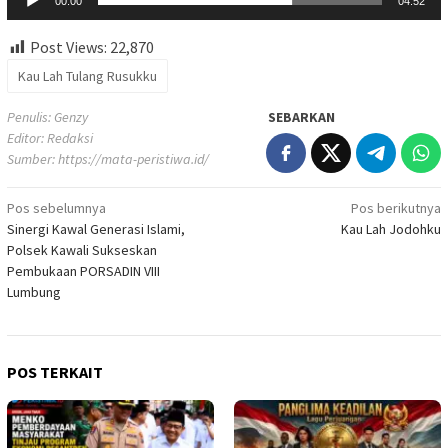
00:00
04:52
Post Views:
22,870
Kau Lah Tulang Rusukku
Penulis: Genzy
SEBARKAN
Editor: Redaksi
Sumber:
https://mata-peristiwa.id/
Navigasi
Pos sebelumnya
Pos berikutnya
Sinergi Kawal Generasi Islami,
Kau Lah Jodohku
pos
Polsek Kawali Sukseskan
Pembukaan PORSADIN VIII
Lumbung
POS TERKAIT