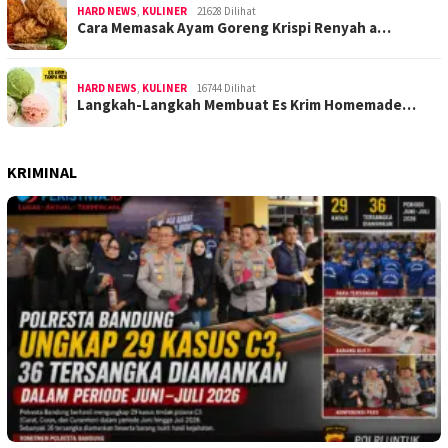
HARD NEWS
,
KULINER
21628 Dilihat
Cara Memasak Ayam Goreng Krispi Renyah a…
HARD NEWS
,
KULINER
16744 Dilihat
Langkah-Langkah Membuat Es Krim Homemade…
KRIMINAL