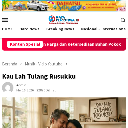
Loncat
ke
konten
Menu
Mobile
HOME
Hard News
Breaking News
Nasional – Internasional
a dan Ketersediaan Bahan Pokok Tetap Aman
Konten Spesial
Polsek Kawali
Beranda
Musik - Vidio Youtube
Kau Lah Tulang Rusukku
Admin
Mei 16, 2026
22870 Dilihat