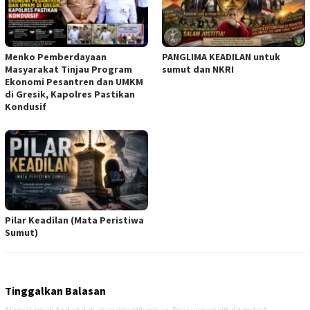
Menko Pemberdayaan
PANGLIMA KEADILAN untuk
Masyarakat Tinjau Program
sumut dan NKRI
Ekonomi Pesantren dan UMKM
di Gresik, Kapolres Pastikan
Kondusif
Pilar Keadilan (Mata Peristiwa
Sumut)
Tinggalkan Balasan
Alamat email Anda tidak akan dipublikasikan.
Ruas yang wajib ditandai
*