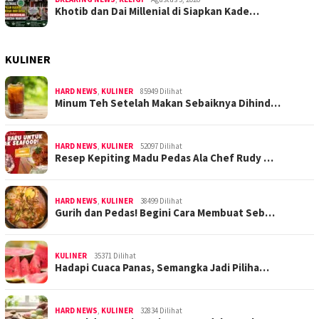
Khotib dan Dai Millenial di Siapkan Kade…
KULINER
HARD NEWS
,
KULINER
85949 Dilihat
Minum Teh Setelah Makan Sebaiknya Dihind…
HARD NEWS
,
KULINER
52097 Dilihat
Resep Kepiting Madu Pedas Ala Chef Rudy …
HARD NEWS
,
KULINER
38499 Dilihat
Gurih dan Pedas! Begini Cara Membuat Seb…
KULINER
35371 Dilihat
Hadapi Cuaca Panas, Semangka Jadi Piliha…
HARD NEWS
,
KULINER
32834 Dilihat