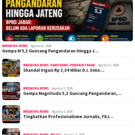
BREAKING NEWS
Agustus 6, 2026
Gempa M 5,3 Guncang Pangandaran Hingga J…
BREAKING NEWS
,
HARD NEWS
,
PEMERINTAHAN
Agustus 5, 2026
Skandal Irigasi Rp 3,54 Miliar D.I. Simo…
BREAKING NEWS
Agustus 5, 2026
Gempa Magnitudo 5,3 Guncang Pangandaran,…
BREAKING NEWS
Agustus 5, 2026
Tingkatkan Profesionalisme Jurnalis, FKJ…
BREAKING NEWS
,
RELIGI
Agustus 5, 2026