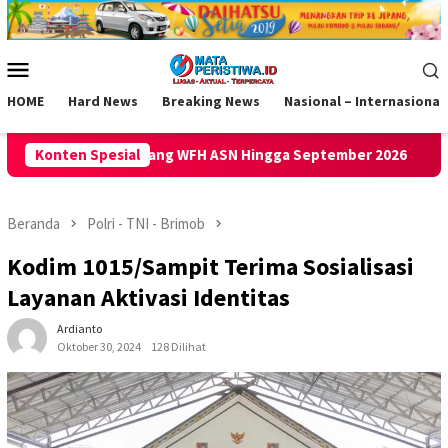
Loncat
ke
konten
Menu
Mobile
HOME
Hard News
Breaking News
Nasional – Internasional
WFH ASN Hingga September 2026
Konten Spesial
Gempa M 5,3 Guncang Pan
Beranda
Polri - TNI - Brimob
Kodim 1015/Sampit Terima Sosialisasi
Layanan Aktivasi Identitas
Ardianto
Oktober 30, 2024
128 Dilihat