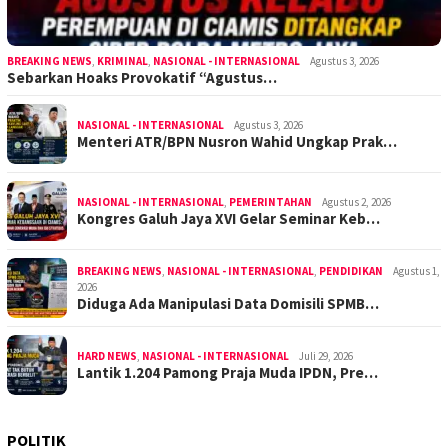
BREAKING NEWS
,
KRIMINAL
,
NASIONAL - INTERNASIONAL
Agustus 3, 2026
Sebarkan Hoaks Provokatif “Agustus…
NASIONAL - INTERNASIONAL
Agustus 3, 2026
Menteri ATR/BPN Nusron Wahid Ungkap Prak…
NASIONAL - INTERNASIONAL
,
PEMERINTAHAN
Agustus 2, 2026
Kongres Galuh Jaya XVI Gelar Seminar Keb…
BREAKING NEWS
,
NASIONAL - INTERNASIONAL
,
PENDIDIKAN
Agustus 1,
2026
Diduga Ada Manipulasi Data Domisili SPMB…
HARD NEWS
,
NASIONAL - INTERNASIONAL
Juli 29, 2026
Lantik 1.204 Pamong Praja Muda IPDN, Pre…
POLITIK