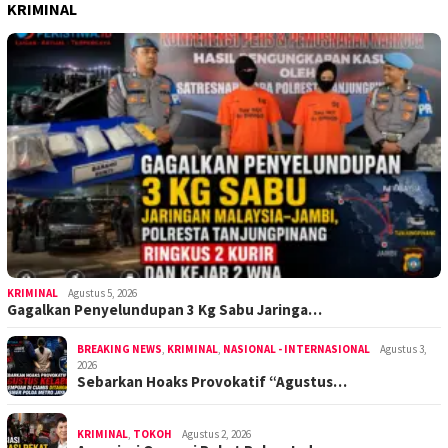
KRIMINAL
KRIMINAL
Agustus 5, 2026
Gagalkan Penyelundupan 3 Kg Sabu Jaringa…
BREAKING NEWS
,
KRIMINAL
,
NASIONAL - INTERNASIONAL
Agustus 3,
2026
Sebarkan Hoaks Provokatif “Agustus…
KRIMINAL
,
TOKOH
Agustus 2, 2026