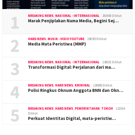
1
BREAKING NEWS
,
NASIONAL - INTERNASIONAL
265458 Dilihat
Marak Penjiplakan Nama Media, Begini Sej…
2
HARD NEWS
,
MUSIK - VIDIO YOUTUBE
198393 Dilihat
Media Mata Peristiwa (MMP)
3
BREAKING NEWS
,
NASIONAL - INTERNASIONAL
136031 Dilihat
Transformasi Digital: Perjalanan dari ma…
4
BREAKING NEWS
,
HARD NEWS
,
KRIMINAL
126906 Dilihat
Polisi Ringkus Oknum Anggota BNN dan Okn…
5
BREAKING NEWS
,
HARD NEWS
,
PEMERINTAHAN
,
TOKOH
121914
Dilihat
Perkuat Identitas Digital, mata-peristiw…