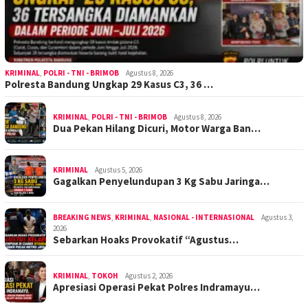
KRIMINAL
,
POLRI - TNI - BRIMOB
Agustus 8, 2026
Polresta Bandung Ungkap 29 Kasus C3, 36 …
KRIMINAL
,
POLRI - TNI - BRIMOB
Agustus 8, 2026
Dua Pekan Hilang Dicuri, Motor Warga Ban…
KRIMINAL
Agustus 5, 2026
Gagalkan Penyelundupan 3 Kg Sabu Jaringa…
BREAKING NEWS
,
KRIMINAL
,
NASIONAL - INTERNASIONAL
Agustus 3,
2026
Sebarkan Hoaks Provokatif “Agustus…
KRIMINAL
,
TOKOH
Agustus 2, 2026
Apresiasi Operasi Pekat Polres Indramayu…