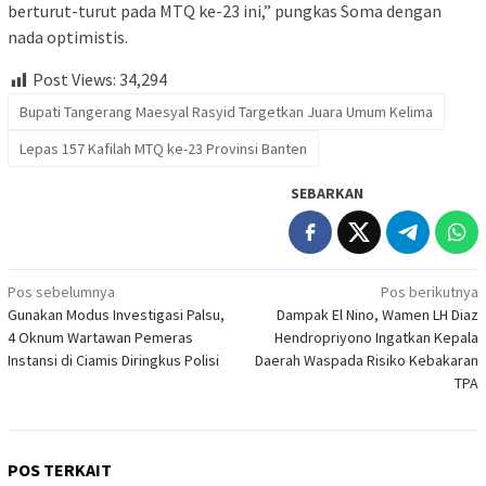
berturut-turut pada MTQ ke-23 ini,” pungkas Soma dengan
nada optimistis.
Post Views:
34,294
Bupati Tangerang Maesyal Rasyid Targetkan Juara Umum Kelima
Lepas 157 Kafilah MTQ ke-23 Provinsi Banten
SEBARKAN
Navigasi
Pos sebelumnya
Pos berikutnya
Gunakan Modus Investigasi Palsu,
Dampak El Nino, Wamen LH Diaz
pos
4 Oknum Wartawan Pemeras
Hendropriyono Ingatkan Kepala
Instansi di Ciamis Diringkus Polisi
Daerah Waspada Risiko Kebakaran
TPA
POS TERKAIT