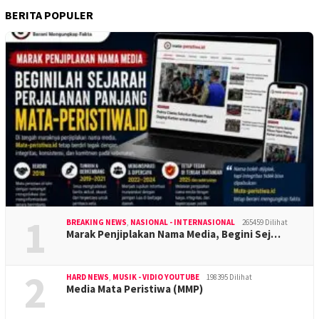
BERITA POPULER
1
BREAKING NEWS
,
NASIONAL - INTERNASIONAL
265459 Dilihat
Marak Penjiplakan Nama Media, Begini Sej…
2
HARD NEWS
,
MUSIK - VIDIO YOUTUBE
198395 Dilihat
Media Mata Peristiwa (MMP)