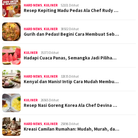
HARD NEWS
,
KULINER
52101 Dilihat
Resep Kepiting Madu Pedas Ala Chef Rudy …
HARD NEWS
,
KULINER
38502 Dilihat
Gurih dan Pedas! Begini Cara Membuat Seb…
KULINER
35373 Dilihat
Hadapi Cuaca Panas, Semangka Jadi Piliha…
HARD NEWS
,
KULINER
32835 Dilihat
Kenyal dan Manis! Intip Cara Mudah Membu…
KULINER
26565 Dilihat
Resep Nasi Goreng Korea Ala Chef Devina …
HARD NEWS
,
KULINER
25896 Dilihat
Kreasi Camilan Rumahan: Mudah, Murah, da…