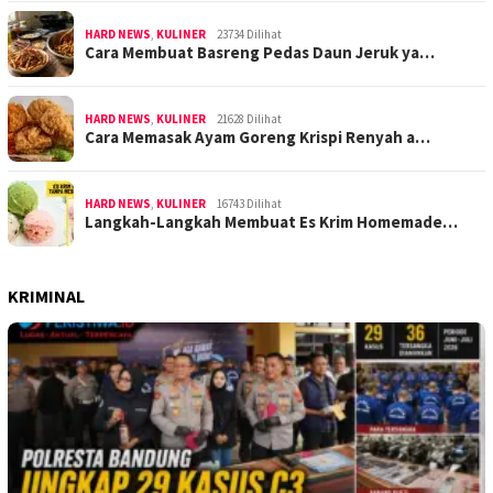
HARD NEWS
,
KULINER
23734 Dilihat
Cara Membuat Basreng Pedas Daun Jeruk ya…
HARD NEWS
,
KULINER
21628 Dilihat
Cara Memasak Ayam Goreng Krispi Renyah a…
HARD NEWS
,
KULINER
16743 Dilihat
Langkah-Langkah Membuat Es Krim Homemade…
KRIMINAL