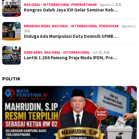
NASIONAL - INTERNASIONAL
,
PEMERINTAHAN
Agustus 2, 2026
Kongres Galuh Jaya XVI Gelar Seminar Keb…
BREAKING NEWS
,
NASIONAL - INTERNASIONAL
,
PENDIDIKAN
Agustus 1,
2026
Diduga Ada Manipulasi Data Domisili SPMB…
HARD NEWS
,
NASIONAL - INTERNASIONAL
Juli 29, 2026
Lantik 1.204 Pamong Praja Muda IPDN, Pre…
POLITIK