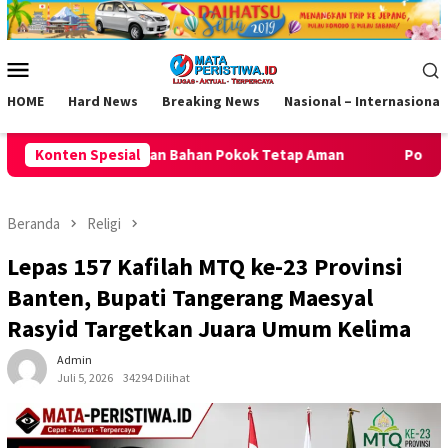
Loncat
ke
konten
Menu
Mobile
HOME
Hard News
Breaking News
Nasional – Internasional
okok Tetap Aman
Konten Spesial
Polsek Kawali Pastikan Jalan Sehat HUT 
Beranda
Religi
Lepas 157 Kafilah MTQ ke-23 Provinsi
Banten, Bupati Tangerang Maesyal
Rasyid Targetkan Juara Umum Kelima
Admin
Juli 5, 2026
34294 Dilihat