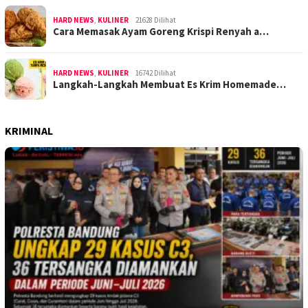
HARD NEWS
,
KULINER
21628 Dilihat
Cara Memasak Ayam Goreng Krispi Renyah a…
HARD NEWS
,
KULINER
16742 Dilihat
Langkah-Langkah Membuat Es Krim Homemade…
KRIMINAL