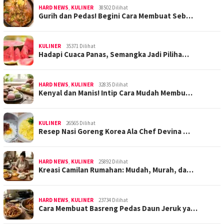
HARD NEWS
,
KULINER
38502 Dilihat
Gurih dan Pedas! Begini Cara Membuat Seb…
KULINER
35371 Dilihat
Hadapi Cuaca Panas, Semangka Jadi Piliha…
HARD NEWS
,
KULINER
32835 Dilihat
Kenyal dan Manis! Intip Cara Mudah Membu…
KULINER
26565 Dilihat
Resep Nasi Goreng Korea Ala Chef Devina …
HARD NEWS
,
KULINER
25892 Dilihat
Kreasi Camilan Rumahan: Mudah, Murah, da…
HARD NEWS
,
KULINER
23734 Dilihat
Cara Membuat Basreng Pedas Daun Jeruk ya…