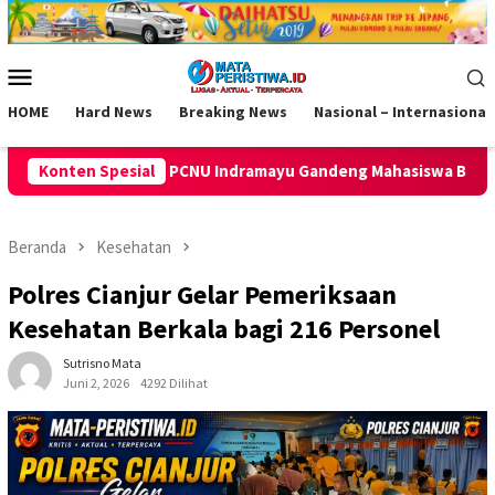
Loncat
ke
konten
Menu
Mobile
HOME
Hard News
Breaking News
Nasional – Internasional
dramayu Gandeng Mahasiswa Beri Edukasi Kesehatan Reproduksi
Konten Spesial
Beranda
Kesehatan
Polres Cianjur Gelar Pemeriksaan
Kesehatan Berkala bagi 216 Personel
Sutrisno Mata
Juni 2, 2026
4292 Dilihat