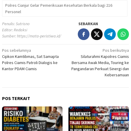
Polres Cianjur Gelar Pemeriksaan Kesehatan Berkala bagi 216
Personel
Penulis: Sutrisno
SEBARKAN
Editor: Redaksi
Sumber:
https://mata-peristiwa.id/
Navigasi
Pos sebelumnya
Pos berikutnya
Cipkon Kamtibmas, Sat Samapta
Silaturahmi Kapolres Ciamis
pos
Polres Ciamis Patroli Dialogis ke
Bersama Awak Media, Touring ke
Kantor PDAM Ciamis
Pangandaran Perkuat Sinergi dan
Kebersamaan
POS TERKAIT