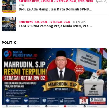
BREAKING NEWS
,
NASIONAL - INTERNASIONAL
,
PENDIDIKAN
Agustus 1,
2026
Diduga Ada Manipulasi Data Domisili SPMB…
HARD NEWS
,
NASIONAL - INTERNASIONAL
Juli 29, 2026
Lantik 1.204 Pamong Praja Muda IPDN, Pre…
POLITIK