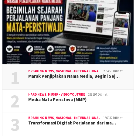
1
BREAKING NEWS
,
NASIONAL - INTERNASIONAL
265459 Dilihat
Marak Penjiplakan Nama Media, Begini Sej…
2
HARD NEWS
,
MUSIK - VIDIO YOUTUBE
198394 Dilihat
Media Mata Peristiwa (MMP)
3
BREAKING NEWS
,
NASIONAL - INTERNASIONAL
136032 Dilihat
Transformasi Digital: Perjalanan dari ma…