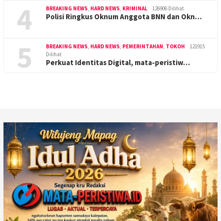
4
BREAKING NEWS
,
HARD NEWS
,
KRIMINAL
126906 Dilihat
Polisi Ringkus Oknum Anggota BNN dan Okn…
5
BREAKING NEWS
,
HARD NEWS
,
PEMERINTAHAN
,
TOKOH
121915
Dilihat
Perkuat Identitas Digital, mata-peristiw…