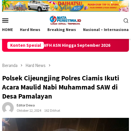
Loncat
ke
konten
Menu
Mobile
HOME
Hard News
Breaking News
Nasional – Internasional
 Hingga September 2026
Konten Spesial
Gempa M 5,3 Guncang Pangandara
Beranda
Hard News
Polsek Cijeungjing Polres Ciamis Ikuti
Acara Maulid Nabi Muhammad SAW di
Desa Pamalayan
Editor Dewa
Oktober 12, 2024
162 Dilihat