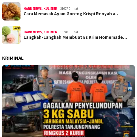
HARD NEWS
,
KULINER
21627 Dilihat
Cara Memasak Ayam Goreng Krispi Renyah a…
HARD NEWS
,
KULINER
16740 Dilihat
Langkah-Langkah Membuat Es Krim Homemade…
KRIMINAL