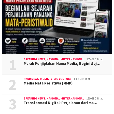
1
BREAKING NEWS
,
NASIONAL - INTERNASIONAL
265458 Dilihat
Marak Penjiplakan Nama Media, Begini Sej…
2
HARD NEWS
,
MUSIK - VIDIO YOUTUBE
198393 Dilihat
Media Mata Peristiwa (MMP)
3
BREAKING NEWS
,
NASIONAL - INTERNASIONAL
136031 Dilihat
Transformasi Digital: Perjalanan dari ma…