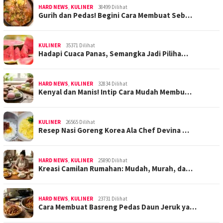
HARD NEWS
,
KULINER
38499 Dilihat
Gurih dan Pedas! Begini Cara Membuat Seb…
KULINER
35371 Dilihat
Hadapi Cuaca Panas, Semangka Jadi Piliha…
HARD NEWS
,
KULINER
32834 Dilihat
Kenyal dan Manis! Intip Cara Mudah Membu…
KULINER
26565 Dilihat
Resep Nasi Goreng Korea Ala Chef Devina …
HARD NEWS
,
KULINER
25890 Dilihat
Kreasi Camilan Rumahan: Mudah, Murah, da…
HARD NEWS
,
KULINER
23731 Dilihat
Cara Membuat Basreng Pedas Daun Jeruk ya…