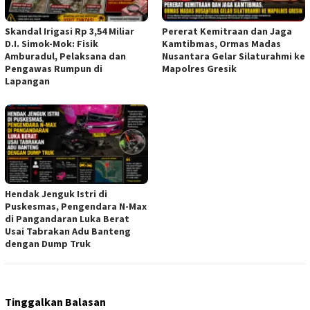
Skandal Irigasi Rp 3,54 Miliar
Pererat Kemitraan dan Jaga
D.I. Simok-Mok: Fisik
Kamtibmas, Ormas Madas
Amburadul, Pelaksana dan
Nusantara Gelar Silaturahmi ke
Pengawas Rumpun di
Mapolres Gresik
Lapangan
Hendak Jenguk Istri di
Puskesmas, Pengendara N-Max
di Pangandaran Luka Berat
Usai Tabrakan Adu Banteng
dengan Dump Truk
Tinggalkan Balasan