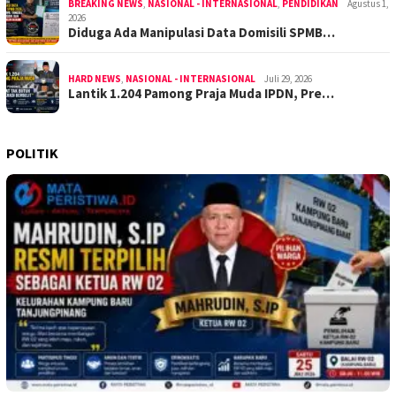
BREAKING NEWS
,
NASIONAL - INTERNASIONAL
,
PENDIDIKAN
Agustus 1,
2026
Diduga Ada Manipulasi Data Domisili SPMB…
HARD NEWS
,
NASIONAL - INTERNASIONAL
Juli 29, 2026
Lantik 1.204 Pamong Praja Muda IPDN, Pre…
POLITIK