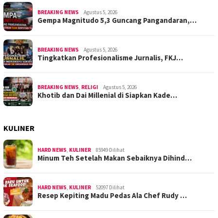
BREAKING NEWS
Agustus 5, 2026
Gempa Magnitudo 5,3 Guncang Pangandaran,…
BREAKING NEWS
Agustus 5, 2026
Tingkatkan Profesionalisme Jurnalis, FKJ…
BREAKING NEWS
,
RELIGI
Agustus 5, 2026
Khotib dan Dai Millenial di Siapkan Kade…
KULINER
HARD NEWS
,
KULINER
85949 Dilihat
Minum Teh Setelah Makan Sebaiknya Dihind…
HARD NEWS
,
KULINER
52097 Dilihat
Resep Kepiting Madu Pedas Ala Chef Rudy …