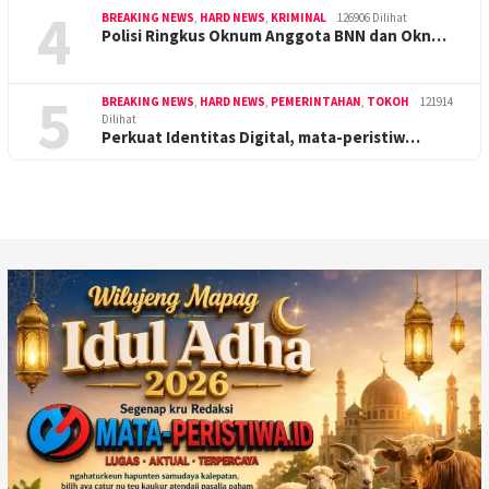
4
BREAKING NEWS
,
HARD NEWS
,
KRIMINAL
126906 Dilihat
Polisi Ringkus Oknum Anggota BNN dan Okn…
5
BREAKING NEWS
,
HARD NEWS
,
PEMERINTAHAN
,
TOKOH
121914
Dilihat
Perkuat Identitas Digital, mata-peristiw…