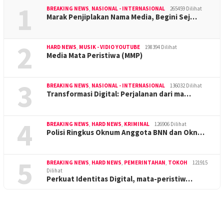
1
BREAKING NEWS
,
NASIONAL - INTERNASIONAL
265459 Dilihat
Marak Penjiplakan Nama Media, Begini Sej…
2
HARD NEWS
,
MUSIK - VIDIO YOUTUBE
198394 Dilihat
Media Mata Peristiwa (MMP)
3
BREAKING NEWS
,
NASIONAL - INTERNASIONAL
136032 Dilihat
Transformasi Digital: Perjalanan dari ma…
4
BREAKING NEWS
,
HARD NEWS
,
KRIMINAL
126906 Dilihat
Polisi Ringkus Oknum Anggota BNN dan Okn…
5
BREAKING NEWS
,
HARD NEWS
,
PEMERINTAHAN
,
TOKOH
121915
Dilihat
Perkuat Identitas Digital, mata-peristiw…