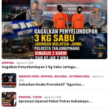
KRIMINAL
Agustus 5, 2026
Gagalkan Penyelundupan 3 Kg Sabu Jaringa…
BREAKING NEWS
,
KRIMINAL
,
NASIONAL - INTERNASIONAL
Agustus 3,
2026
Sebarkan Hoaks Provokatif “Agustus…
KRIMINAL
,
TOKOH
Agustus 2, 2026
Apresiasi Operasi Pekat Polres Indramayu…