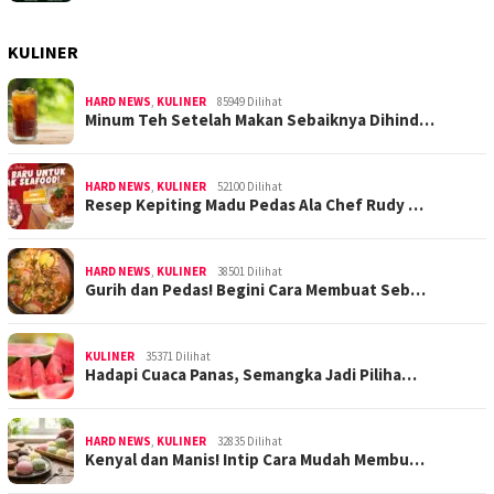
KULINER
HARD NEWS
,
KULINER
85949 Dilihat
Minum Teh Setelah Makan Sebaiknya Dihind…
HARD NEWS
,
KULINER
52100 Dilihat
Resep Kepiting Madu Pedas Ala Chef Rudy …
HARD NEWS
,
KULINER
38501 Dilihat
Gurih dan Pedas! Begini Cara Membuat Seb…
KULINER
35371 Dilihat
Hadapi Cuaca Panas, Semangka Jadi Piliha…
HARD NEWS
,
KULINER
32835 Dilihat
Kenyal dan Manis! Intip Cara Mudah Membu…