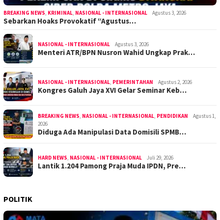
BREAKING NEWS
,
KRIMINAL
,
NASIONAL - INTERNASIONAL
Agustus 3, 2026
Sebarkan Hoaks Provokatif “Agustus…
NASIONAL - INTERNASIONAL
Agustus 3, 2026
Menteri ATR/BPN Nusron Wahid Ungkap Prak…
NASIONAL - INTERNASIONAL
,
PEMERINTAHAN
Agustus 2, 2026
Kongres Galuh Jaya XVI Gelar Seminar Keb…
BREAKING NEWS
,
NASIONAL - INTERNASIONAL
,
PENDIDIKAN
Agustus 1,
2026
Diduga Ada Manipulasi Data Domisili SPMB…
HARD NEWS
,
NASIONAL - INTERNASIONAL
Juli 29, 2026
Lantik 1.204 Pamong Praja Muda IPDN, Pre…
POLITIK