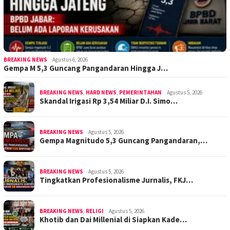
BREAKING NEWS
Agustus 6, 2026
Gempa M 5,3 Guncang Pangandaran Hingga J…
BREAKING NEWS
,
HARD NEWS
,
PEMERINTAHAN
Agustus 5, 2026
Skandal Irigasi Rp 3,54 Miliar D.I. Simo…
BREAKING NEWS
Agustus 5, 2026
Gempa Magnitudo 5,3 Guncang Pangandaran,…
BREAKING NEWS
Agustus 5, 2026
Tingkatkan Profesionalisme Jurnalis, FKJ…
BREAKING NEWS
,
RELIGI
Agustus 5, 2026
Khotib dan Dai Millenial di Siapkan Kade…