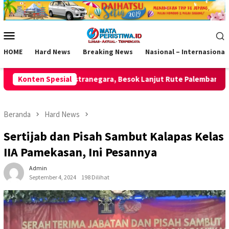
Loncat
ke
konten
Menu
Mobile
HOME
Hard News
Breaking News
Nasional – Internasional
esok Lanjut Rute Palembang
Konten Spesial
Dorong Gaya Hidup Sehat, D
Beranda
Hard News
Sertijab dan Pisah Sambut Kalapas Kelas
IIA Pamekasan, Ini Pesannya
Admin
September 4, 2024
198 Dilihat