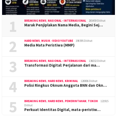
1
BREAKING NEWS
,
NASIONAL - INTERNASIONAL
265459 Dilihat
Marak Penjiplakan Nama Media, Begini Sej…
2
HARD NEWS
,
MUSIK - VIDIO YOUTUBE
198395 Dilihat
Media Mata Peristiwa (MMP)
3
BREAKING NEWS
,
NASIONAL - INTERNASIONAL
136032 Dilihat
Transformasi Digital: Perjalanan dari ma…
4
BREAKING NEWS
,
HARD NEWS
,
KRIMINAL
126906 Dilihat
Polisi Ringkus Oknum Anggota BNN dan Okn…
5
BREAKING NEWS
,
HARD NEWS
,
PEMERINTAHAN
,
TOKOH
121915
Dilihat
Perkuat Identitas Digital, mata-peristiw…