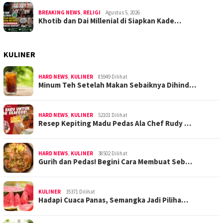
BREAKING NEWS
,
RELIGI
Agustus 5, 2026
Khotib dan Dai Millenial di Siapkan Kade…
KULINER
HARD NEWS
,
KULINER
85949 Dilihat
Minum Teh Setelah Makan Sebaiknya Dihind…
HARD NEWS
,
KULINER
52101 Dilihat
Resep Kepiting Madu Pedas Ala Chef Rudy …
HARD NEWS
,
KULINER
38502 Dilihat
Gurih dan Pedas! Begini Cara Membuat Seb…
KULINER
35371 Dilihat
Hadapi Cuaca Panas, Semangka Jadi Piliha…