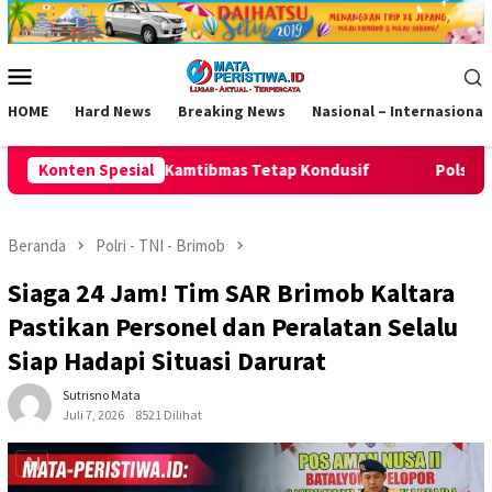
Loncat
ke
konten
Menu
Mobile
HOME
Hard News
Breaking News
Nasional – Internasional
mas Tetap Kondusif
Konten Spesial
Polsek Pamarican Amankan Pertanding
Beranda
Polri - TNI - Brimob
Siaga 24 Jam! Tim SAR Brimob Kaltara
Pastikan Personel dan Peralatan Selalu
Siap Hadapi Situasi Darurat
Sutrisno Mata
Juli 7, 2026
8521 Dilihat