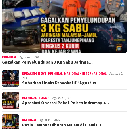
KRIMINAL
Agustus 5, 2026
Gagalkan Penyelundupan 3 Kg Sabu Jaringa…
BREAKING NEWS
,
KRIMINAL
,
NASIONAL - INTERNASIONAL
Agustus 3,
2026
Sebarkan Hoaks Provokatif “Agustus…
KRIMINAL
,
TOKOH
Agustus 2, 2026
Apresiasi Operasi Pekat Polres Indramayu…
KRIMINAL
Agustus 2, 2026
Razia Tempat Hiburan Malam di Ciamis: 3 …