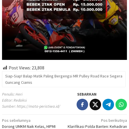
Post Views:
23,808
Siap-Siap! Balap Matik Paling Bergengsi MR Pulley Road Race Segera
Guncang Ciamis
Penulis: Heri
SEBARKAN
Editor: Redaksi
Sumber:
https://mata-peristiwa.id/
Navigasi
Pos sebelumnya
Pos berikutnya
Dorong UMKM Naik Kelas, HIPMI
Klarifikasi Polda Banten: Kehadiran