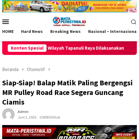
Loncat
ke
konten
Menu
Mobile
HOME
Hard News
Breaking News
Nasional – Internasional
aya Dilaksanakan
Konten Spesial
Jaring Talenta Muda Usia Dini, BP Batam
Beranda
Otomotif
Siap-Siap! Balap Matik Paling Bergengsi
MR Pulley Road Race Segera Guncang
Ciamis
Admin
Juni 2, 2026
23808 Dilihat