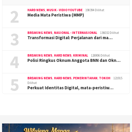
2
HARD NEWS
,
MUSIK - VIDIO YOUTUBE
198394 Dilihat
Media Mata Peristiwa (MMP)
3
BREAKING NEWS
,
NASIONAL - INTERNASIONAL
136032 Dilihat
Transformasi Digital: Perjalanan dari ma…
4
BREAKING NEWS
,
HARD NEWS
,
KRIMINAL
126906 Dilihat
Polisi Ringkus Oknum Anggota BNN dan Okn…
5
BREAKING NEWS
,
HARD NEWS
,
PEMERINTAHAN
,
TOKOH
121915
Dilihat
Perkuat Identitas Digital, mata-peristiw…