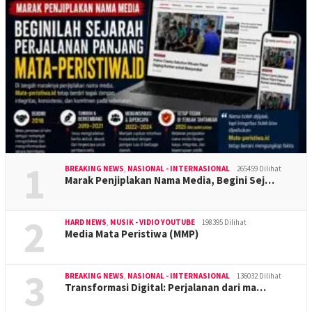
1
BREAKING NEWS
,
NASIONAL - INTERNASIONAL
265459 Dilihat
Marak Penjiplakan Nama Media, Begini Sej…
2
HARD NEWS
,
MUSIK - VIDIO YOUTUBE
198395 Dilihat
Media Mata Peristiwa (MMP)
3
BREAKING NEWS
,
NASIONAL - INTERNASIONAL
136032 Dilihat
Transformasi Digital: Perjalanan dari ma…