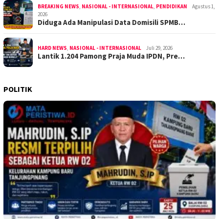
BREAKING NEWS
,
NASIONAL - INTERNASIONAL
,
PENDIDIKAN
Agustus 1,
2026
Diduga Ada Manipulasi Data Domisili SPMB…
HARD NEWS
,
NASIONAL - INTERNASIONAL
Juli 29, 2026
Lantik 1.204 Pamong Praja Muda IPDN, Pre…
POLITIK