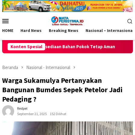
Loncat
ke
konten
Menu
Mobile
HOME
Hard News
Breaking News
Nasional – Internasional
Bahan Pokok Tetap Aman
Konten Spesial
Polsek Kawali Pastikan Jalan Seh
Beranda
Nasional - Internasional
Warga Sukamulya Pertanyakan
Bangunan Bumdes Sepek Petelor Jadi
Pedaging ?
Redpel
September 21, 2025
152 Dilihat