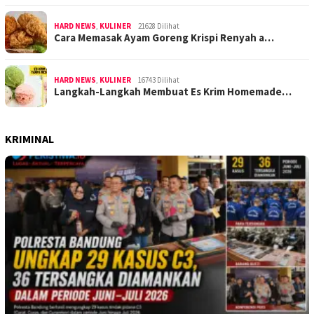
HARD NEWS
,
KULINER
21628 Dilihat
Cara Memasak Ayam Goreng Krispi Renyah a…
HARD NEWS
,
KULINER
16743 Dilihat
Langkah-Langkah Membuat Es Krim Homemade…
KRIMINAL