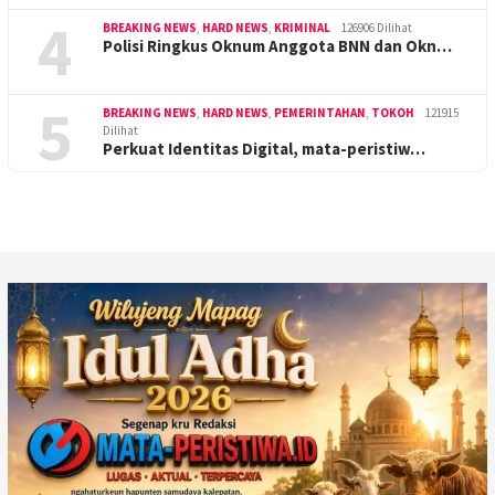
4
BREAKING NEWS
,
HARD NEWS
,
KRIMINAL
126906 Dilihat
Polisi Ringkus Oknum Anggota BNN dan Okn…
5
BREAKING NEWS
,
HARD NEWS
,
PEMERINTAHAN
,
TOKOH
121915
Dilihat
Perkuat Identitas Digital, mata-peristiw…