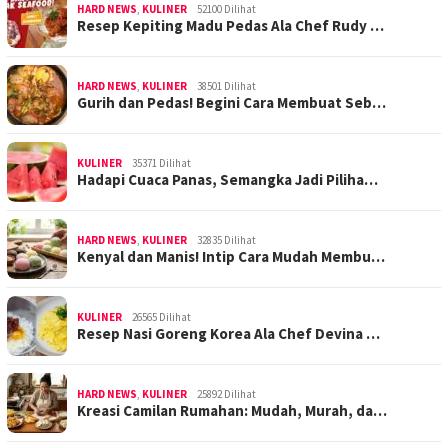
HARD NEWS
,
KULINER
52100 Dilihat
Resep Kepiting Madu Pedas Ala Chef Rudy …
HARD NEWS
,
KULINER
38501 Dilihat
Gurih dan Pedas! Begini Cara Membuat Seb…
KULINER
35371 Dilihat
Hadapi Cuaca Panas, Semangka Jadi Piliha…
HARD NEWS
,
KULINER
32835 Dilihat
Kenyal dan Manis! Intip Cara Mudah Membu…
KULINER
26565 Dilihat
Resep Nasi Goreng Korea Ala Chef Devina …
HARD NEWS
,
KULINER
25892 Dilihat
Kreasi Camilan Rumahan: Mudah, Murah, da…