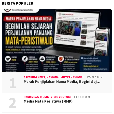
BERITA POPULER
1
BREAKING NEWS
,
NASIONAL - INTERNASIONAL
265459 Dilihat
Marak Penjiplakan Nama Media, Begini Sej…
2
HARD NEWS
,
MUSIK - VIDIO YOUTUBE
198394 Dilihat
Media Mata Peristiwa (MMP)