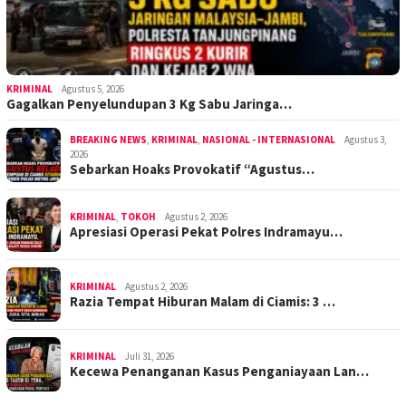
KRIMINAL
Agustus 5, 2026
Gagalkan Penyelundupan 3 Kg Sabu Jaringa…
BREAKING NEWS
,
KRIMINAL
,
NASIONAL - INTERNASIONAL
Agustus 3,
2026
Sebarkan Hoaks Provokatif “Agustus…
KRIMINAL
,
TOKOH
Agustus 2, 2026
Apresiasi Operasi Pekat Polres Indramayu…
KRIMINAL
Agustus 2, 2026
Razia Tempat Hiburan Malam di Ciamis: 3 …
KRIMINAL
Juli 31, 2026
Kecewa Penanganan Kasus Penganiayaan Lan…