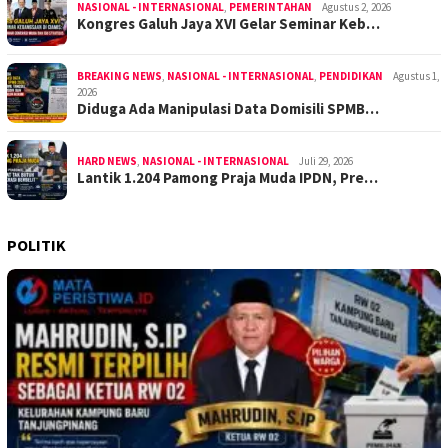
NASIONAL - INTERNASIONAL
,
PEMERINTAHAN
Agustus 2, 2026
Kongres Galuh Jaya XVI Gelar Seminar Keb…
BREAKING NEWS
,
NASIONAL - INTERNASIONAL
,
PENDIDIKAN
Agustus 1,
2026
Diduga Ada Manipulasi Data Domisili SPMB…
HARD NEWS
,
NASIONAL - INTERNASIONAL
Juli 29, 2026
Lantik 1.204 Pamong Praja Muda IPDN, Pre…
POLITIK