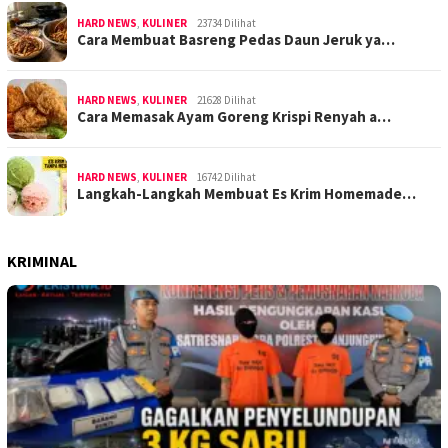
HARD NEWS
,
KULINER
23734 Dilihat
Cara Membuat Basreng Pedas Daun Jeruk ya…
HARD NEWS
,
KULINER
21628 Dilihat
Cara Memasak Ayam Goreng Krispi Renyah a…
HARD NEWS
,
KULINER
16742 Dilihat
Langkah-Langkah Membuat Es Krim Homemade…
KRIMINAL