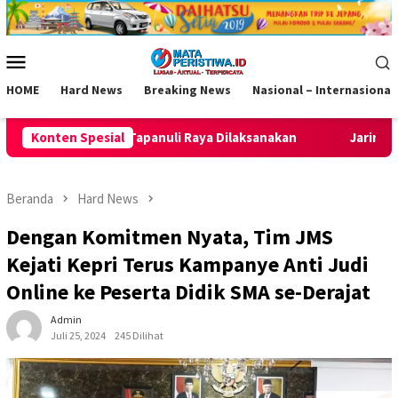
Loncat
ke
konten
Menu
Mobile
HOME
Hard News
Breaking News
Nasional – Internasional
aksanakan
Konten Spesial
Jaring Talenta Muda Usia Dini, BP Batam Gelar 
Beranda
Hard News
Dengan Komitmen Nyata, Tim JMS
Kejati Kepri Terus Kampanye Anti Judi
Online ke Peserta Didik SMA se-Derajat
Admin
Juli 25, 2024
245 Dilihat