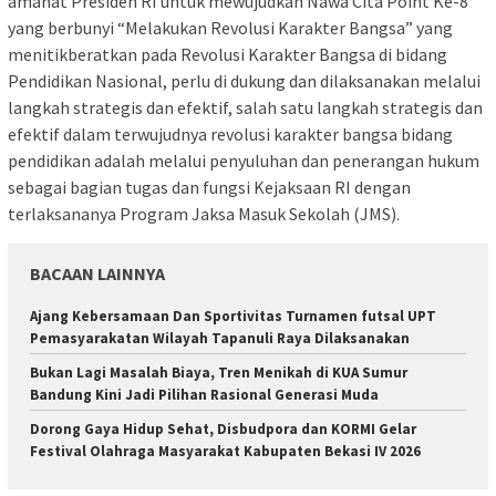
amanat Presiden RI untuk mewujudkan Nawa Cita Point Ke-8
yang berbunyi “Melakukan Revolusi Karakter Bangsa” yang
menitikberatkan pada Revolusi Karakter Bangsa di bidang
Pendidikan Nasional, perlu di dukung dan dilaksanakan melalui
langkah strategis dan efektif, salah satu langkah strategis dan
efektif dalam terwujudnya revolusi karakter bangsa bidang
pendidikan adalah melalui penyuluhan dan penerangan hukum
sebagai bagian tugas dan fungsi Kejaksaan RI dengan
terlaksananya Program Jaksa Masuk Sekolah (JMS).
BACAAN LAINNYA
Ajang Kebersamaan Dan Sportivitas Turnamen futsal UPT
Pemasyarakatan Wilayah Tapanuli Raya Dilaksanakan
Bukan Lagi Masalah Biaya, Tren Menikah di KUA Sumur
Bandung Kini Jadi Pilihan Rasional Generasi Muda
Dorong Gaya Hidup Sehat, Disbudpora dan KORMI Gelar
Festival Olahraga Masyarakat Kabupaten Bekasi IV 2026