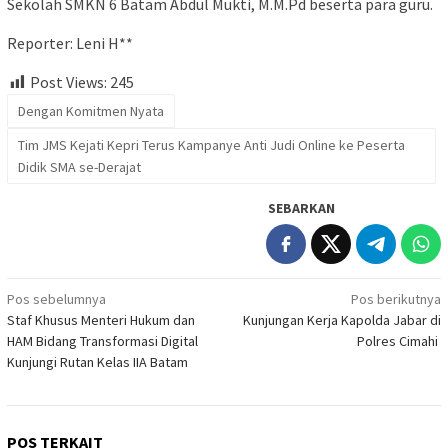
Sekolah SMKN 6 Batam Abdul Mukti, M.M.Pd beserta para guru.
Reporter: Leni H**
Post Views:
245
Dengan Komitmen Nyata
Tim JMS Kejati Kepri Terus Kampanye Anti Judi Online ke Peserta
Didik SMA se-Derajat
SEBARKAN
Navigasi
Pos sebelumnya
Pos berikutnya
Staf Khusus Menteri Hukum dan
Kunjungan Kerja Kapolda Jabar di
pos
HAM Bidang Transformasi Digital
Polres Cimahi
Kunjungi Rutan Kelas IIA Batam
POS TERKAIT