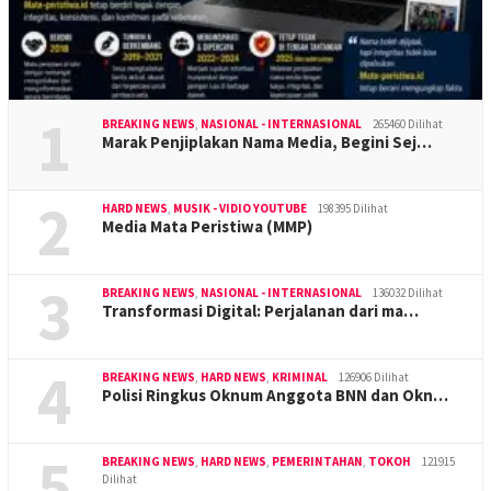
1
BREAKING NEWS
,
NASIONAL - INTERNASIONAL
265460 Dilihat
Marak Penjiplakan Nama Media, Begini Sej…
2
HARD NEWS
,
MUSIK - VIDIO YOUTUBE
198395 Dilihat
Media Mata Peristiwa (MMP)
3
BREAKING NEWS
,
NASIONAL - INTERNASIONAL
136032 Dilihat
Transformasi Digital: Perjalanan dari ma…
4
BREAKING NEWS
,
HARD NEWS
,
KRIMINAL
126906 Dilihat
Polisi Ringkus Oknum Anggota BNN dan Okn…
5
BREAKING NEWS
,
HARD NEWS
,
PEMERINTAHAN
,
TOKOH
121915
Dilihat