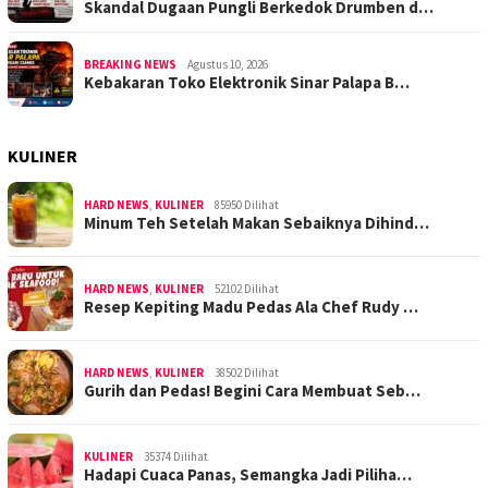
Skandal Dugaan Pungli Berkedok Drumben d…
BREAKING NEWS
Agustus 10, 2026
Kebakaran Toko Elektronik Sinar Palapa B…
KULINER
HARD NEWS
,
KULINER
85950 Dilihat
Minum Teh Setelah Makan Sebaiknya Dihind…
HARD NEWS
,
KULINER
52102 Dilihat
Resep Kepiting Madu Pedas Ala Chef Rudy …
HARD NEWS
,
KULINER
38502 Dilihat
Gurih dan Pedas! Begini Cara Membuat Seb…
KULINER
35374 Dilihat
Hadapi Cuaca Panas, Semangka Jadi Piliha…