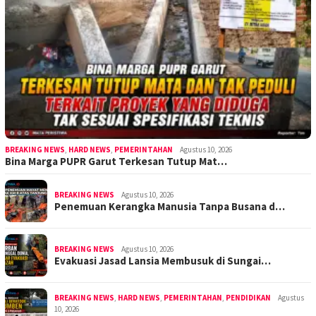
BREAKING NEWS
,
HARD NEWS
,
PEMERINTAHAN
Agustus 10, 2026
Bina Marga PUPR Garut Terkesan Tutup Mat…
BREAKING NEWS
Agustus 10, 2026
Penemuan Kerangka Manusia Tanpa Busana d…
BREAKING NEWS
Agustus 10, 2026
Evakuasi Jasad Lansia Membusuk di Sungai…
BREAKING NEWS
,
HARD NEWS
,
PEMERINTAHAN
,
PENDIDIKAN
Agustus
10, 2026