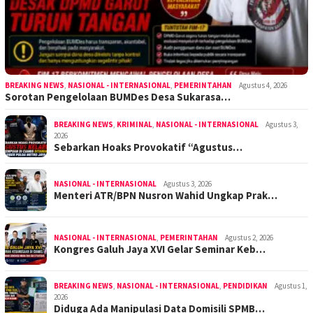
BREAKING NEWS
,
NASIONAL - INTERNASIONAL
,
PEMERINTAHAN
Agustus 4, 2026
Sorotan Pengelolaan BUMDes Desa Sukarasa…
BREAKING NEWS
,
KRIMINAL
,
NASIONAL - INTERNASIONAL
Agustus 3,
2026
Sebarkan Hoaks Provokatif “Agustus…
NASIONAL - INTERNASIONAL
Agustus 3, 2026
Menteri ATR/BPN Nusron Wahid Ungkap Prak…
NASIONAL - INTERNASIONAL
,
PEMERINTAHAN
Agustus 2, 2026
Kongres Galuh Jaya XVI Gelar Seminar Keb…
BREAKING NEWS
,
NASIONAL - INTERNASIONAL
,
PENDIDIKAN
Agustus 1,
2026
Diduga Ada Manipulasi Data Domisili SPMB…