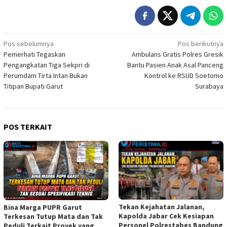
Navigasi
Pos sebelumnya
Pos berikutnya
Pemerhati Tegaskan
Ambulans Gratis Polres Gresik
pos
Pengangkatan Tiga Sekpri di
Bantu Pasien Anak Asal Panceng
Perumdam Tirta Intan Bukan
Kontrol ke RSUD Soetomo
Titipan Bupati Garut
Surabaya
POS TERKAIT
Tekan Kejahatan Jalanan,
Bina Marga PUPR Garut
Kapolda Jabar Cek Kesiapan
Terkesan Tutup Mata dan Tak
Personel Polrestabes Bandung
Peduli Terkait Proyek yang