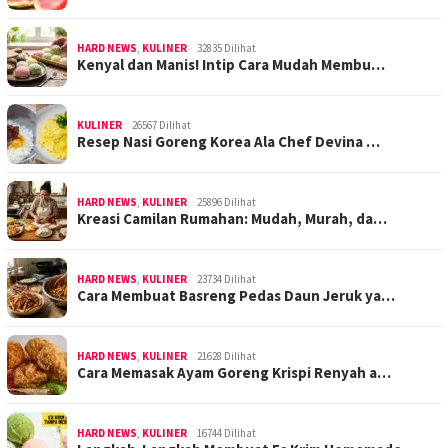
HARD NEWS
,
KULINER
32835 Dilihat
Kenyal dan Manis! Intip Cara Mudah Membu…
KULINER
26567 Dilihat
Resep Nasi Goreng Korea Ala Chef Devina …
HARD NEWS
,
KULINER
25896 Dilihat
Kreasi Camilan Rumahan: Mudah, Murah, da…
HARD NEWS
,
KULINER
23734 Dilihat
Cara Membuat Basreng Pedas Daun Jeruk ya…
HARD NEWS
,
KULINER
21628 Dilihat
Cara Memasak Ayam Goreng Krispi Renyah a…
HARD NEWS
,
KULINER
16744 Dilihat