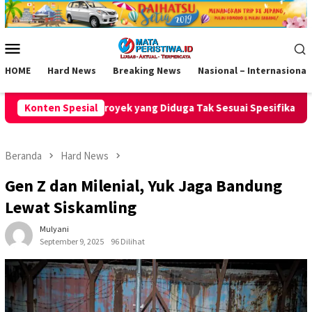
Loncat
ke
konten
Menu
Mobile
HOME
Hard News
Breaking News
Nasional – Internasional
Diduga Tak Sesuai Spesifikasi Teknis
Konten Spesial
Rebo Wekasan dan H
Beranda
Hard News
Gen Z dan Milenial, Yuk Jaga Bandung
Lewat Siskamling
Mulyani
September 9, 2025
96 Dilihat