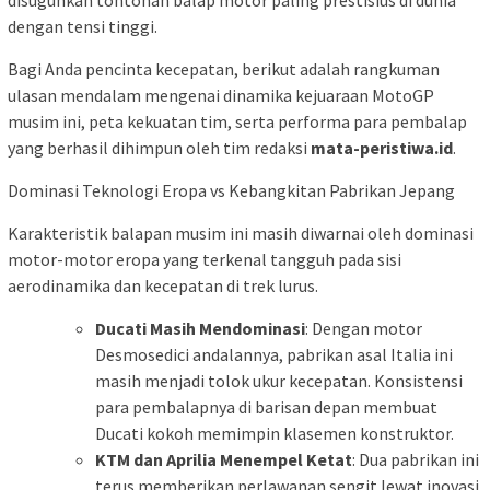
disuguhkan tontonan balap motor paling prestisius di dunia
dengan tensi tinggi.
Bagi Anda pencinta kecepatan, berikut adalah rangkuman
ulasan mendalam mengenai dinamika kejuaraan MotoGP
musim ini, peta kekuatan tim, serta performa para pembalap
yang berhasil dihimpun oleh tim redaksi
mata-peristiwa.id
.
Dominasi Teknologi Eropa vs Kebangkitan Pabrikan Jepang
Karakteristik balapan musim ini masih diwarnai oleh dominasi
motor-motor eropa yang terkenal tangguh pada sisi
aerodinamika dan kecepatan di trek lurus.
Ducati Masih Mendominasi
: Dengan motor
Desmosedici andalannya, pabrikan asal Italia ini
masih menjadi tolok ukur kecepatan. Konsistensi
para pembalapnya di barisan depan membuat
Ducati kokoh memimpin klasemen konstruktor.
KTM dan Aprilia Menempel Ketat
: Dua pabrikan ini
terus memberikan perlawanan sengit lewat inovasi