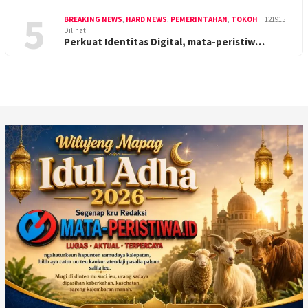
5
BREAKING NEWS
,
HARD NEWS
,
PEMERINTAHAN
,
TOKOH
121915
Dilihat
Perkuat Identitas Digital, mata-peristiw…