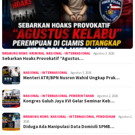
BREAKING NEWS
,
KRIMINAL
,
NASIONAL - INTERNASIONAL
Agustus 3, 2026
Sebarkan Hoaks Provokatif “Agustus…
NASIONAL - INTERNASIONAL
Agustus 3, 2026
Menteri ATR/BPN Nusron Wahid Ungkap Prak…
NASIONAL - INTERNASIONAL
,
PEMERINTAHAN
Agustus 2, 2026
Kongres Galuh Jaya XVI Gelar Seminar Keb…
BREAKING NEWS
,
NASIONAL - INTERNASIONAL
,
PENDIDIKAN
Agustus 1,
2026
Diduga Ada Manipulasi Data Domisili SPMB…