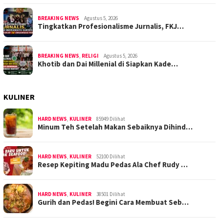
BREAKING NEWS
Agustus 5, 2026
Tingkatkan Profesionalisme Jurnalis, FKJ…
BREAKING NEWS
,
RELIGI
Agustus 5, 2026
Khotib dan Dai Millenial di Siapkan Kade…
KULINER
HARD NEWS
,
KULINER
85949 Dilihat
Minum Teh Setelah Makan Sebaiknya Dihind…
HARD NEWS
,
KULINER
52100 Dilihat
Resep Kepiting Madu Pedas Ala Chef Rudy …
HARD NEWS
,
KULINER
38501 Dilihat
Gurih dan Pedas! Begini Cara Membuat Seb…