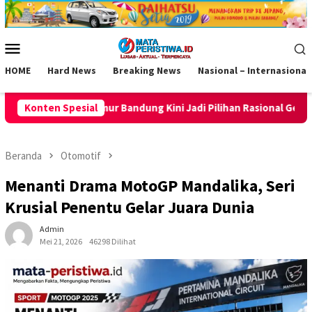
Loncat
ke
konten
Menu
Mobile
HOME
Hard News
Breaking News
Nasional – Internasional
 Kini Jadi Pilihan Rasional Generasi Muda
Konten Spesial
Bentuk Karakt
Beranda
Otomotif
Menanti Drama MotoGP Mandalika, Seri
Krusial Penentu Gelar Juara Dunia
Admin
Mei 21, 2026
46298 Dilihat