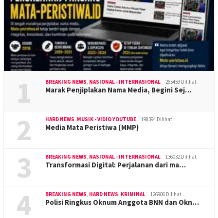
1
BREAKING NEWS
,
NASIONAL - INTERNASIONAL
265459 Dilihat
Marak Penjiplakan Nama Media, Begini Sej…
2
HARD NEWS
,
MUSIK - VIDIO YOUTUBE
198394 Dilihat
Media Mata Peristiwa (MMP)
3
BREAKING NEWS
,
NASIONAL - INTERNASIONAL
136032 Dilihat
Transformasi Digital: Perjalanan dari ma…
4
BREAKING NEWS
,
HARD NEWS
,
KRIMINAL
126906 Dilihat
Polisi Ringkus Oknum Anggota BNN dan Okn…