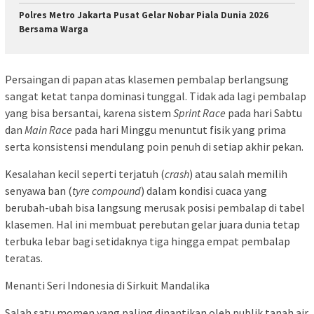
Polres Metro Jakarta Pusat Gelar Nobar Piala Dunia 2026
Bersama Warga
Persaingan di papan atas klasemen pembalap berlangsung
sangat ketat tanpa dominasi tunggal. Tidak ada lagi pembalap
yang bisa bersantai, karena sistem
Sprint Race
pada hari Sabtu
dan
Main Race
pada hari Minggu menuntut fisik yang prima
serta konsistensi mendulang poin penuh di setiap akhir pekan.
Kesalahan kecil seperti terjatuh (
crash
) atau salah memilih
senyawa ban (
tyre compound
) dalam kondisi cuaca yang
berubah-ubah bisa langsung merusak posisi pembalap di tabel
klasemen. Hal ini membuat perebutan gelar juara dunia tetap
terbuka lebar bagi setidaknya tiga hingga empat pembalap
teratas.
Menanti Seri Indonesia di Sirkuit Mandalika
Salah satu momen yang paling dinantikan oleh publik tanah air