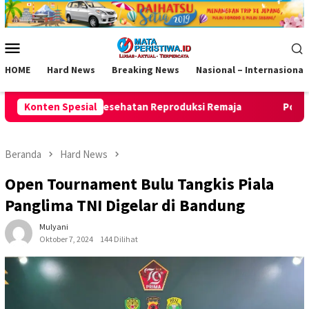
Loncat
ke
konten
Menu
Mobile
HOME
Hard News
Breaking News
Nasional – Internasional
 Reproduksi Remaja
Konten Spesial
Polresta Bandung gerebek gudang mi
Beranda
Hard News
Open Tournament Bulu Tangkis Piala
Panglima TNI Digelar di Bandung
Mulyani
Oktober 7, 2024
144 Dilihat