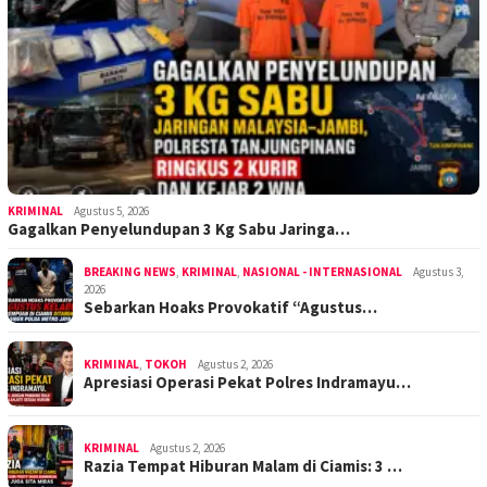
KRIMINAL
Agustus 5, 2026
Gagalkan Penyelundupan 3 Kg Sabu Jaringa…
BREAKING NEWS
,
KRIMINAL
,
NASIONAL - INTERNASIONAL
Agustus 3,
2026
Sebarkan Hoaks Provokatif “Agustus…
KRIMINAL
,
TOKOH
Agustus 2, 2026
Apresiasi Operasi Pekat Polres Indramayu…
KRIMINAL
Agustus 2, 2026
Razia Tempat Hiburan Malam di Ciamis: 3 …