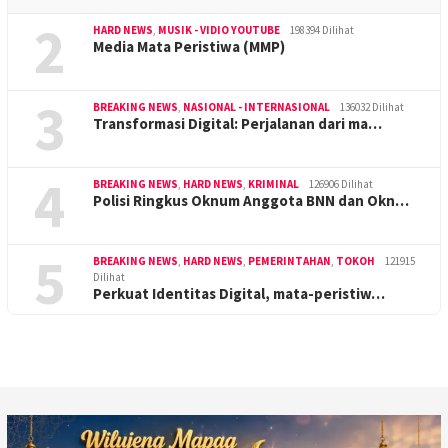
2
HARD NEWS
,
MUSIK - VIDIO YOUTUBE
198394 Dilihat
Media Mata Peristiwa (MMP)
3
BREAKING NEWS
,
NASIONAL - INTERNASIONAL
136032 Dilihat
Transformasi Digital: Perjalanan dari ma…
4
BREAKING NEWS
,
HARD NEWS
,
KRIMINAL
126906 Dilihat
Polisi Ringkus Oknum Anggota BNN dan Okn…
5
BREAKING NEWS
,
HARD NEWS
,
PEMERINTAHAN
,
TOKOH
121915
Dilihat
Perkuat Identitas Digital, mata-peristiw…