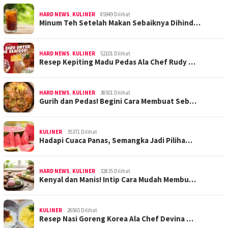
HARD NEWS
,
KULINER
85949 Dilihat
Minum Teh Setelah Makan Sebaiknya Dihind…
HARD NEWS
,
KULINER
52101 Dilihat
Resep Kepiting Madu Pedas Ala Chef Rudy …
HARD NEWS
,
KULINER
38501 Dilihat
Gurih dan Pedas! Begini Cara Membuat Seb…
KULINER
35371 Dilihat
Hadapi Cuaca Panas, Semangka Jadi Piliha…
HARD NEWS
,
KULINER
32835 Dilihat
Kenyal dan Manis! Intip Cara Mudah Membu…
KULINER
26565 Dilihat
Resep Nasi Goreng Korea Ala Chef Devina …