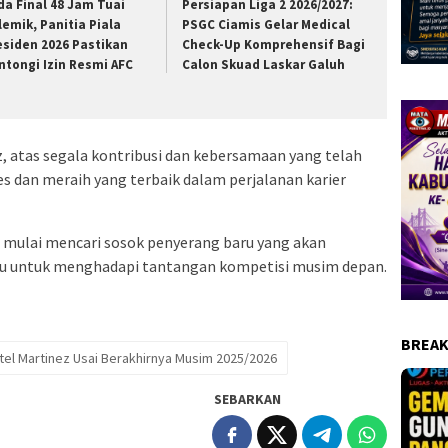
da Final 48 Jam Tuai
Persiapan Liga 2 2026/2027:
lemik, Panitia Piala
PSGC Ciamis Gelar Medical
esiden 2026 Pastikan
Check-Up Komprehensif Bagi
ntongi Izin Resmi AFC
Calon Skuad Laskar Galuh
z, atas segala kontribusi dan kebersamaan yang telah
es dan meraih yang terbaik dalam perjalanan karier
n mulai mencari sosok penyerang baru yang akan
ru untuk menghadapi tantangan kompetisi musim depan.
BREAK
el Martinez Usai Berakhirnya Musim 2025/2026
SEBARKAN