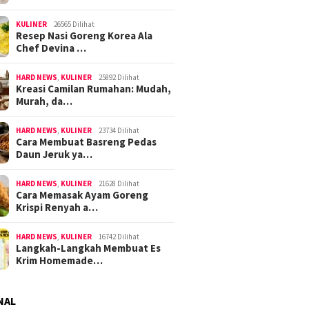
KULINER
26565 Dilihat
Resep Nasi Goreng Korea Ala
Chef Devina …
HARD NEWS
,
KULINER
25892 Dilihat
Kreasi Camilan Rumahan: Mudah,
Murah, da…
HARD NEWS
,
KULINER
23734 Dilihat
Cara Membuat Basreng Pedas
Daun Jeruk ya…
HARD NEWS
,
KULINER
21628 Dilihat
Cara Memasak Ayam Goreng
Krispi Renyah a…
HARD NEWS
,
KULINER
16742 Dilihat
Langkah-Langkah Membuat Es
Krim Homemade…
NAL