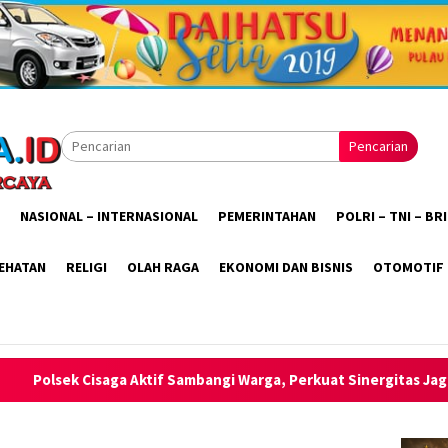
Pencarian
NASIONAL – INTERNASIONAL
PEMERINTAHAN
POLRI – TNI – B
EHATAN
RELIGI
OLAH RAGA
EKONOMI DAN BISNIS
OTOMOTIF
 Sambangi Warga, Perkuat Sinergitas Jaga Kamtibmas Tetap Kondu