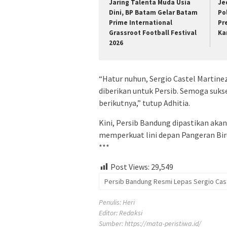
Jaring Talenta Muda Usia
Je
Dini, BP Batam Gelar Batam
Po
Prime International
Pr
Grassroot Football Festival
Ka
2026
“Hatur nuhun, Sergio Castel Martine
diberikan untuk Persib. Semoga suks
berikutnya,” tutup Adhitia.
Kini, Persib Bandung dipastikan aka
memperkuat lini depan Pangeran Bi
***
Post Views:
29,549
Persib Bandung Resmi Lepas Sergio Cast
Penulis: Heri
Editor: Redaksi
Sumber:
https://mata-peristiwa.id/