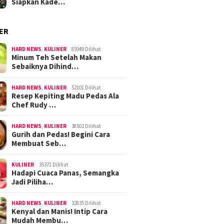
Siapkan Kade…
ER
HARD NEWS
,
KULINER
85949 Dilihat
Minum Teh Setelah Makan
Sebaiknya Dihind…
HARD NEWS
,
KULINER
52101 Dilihat
Resep Kepiting Madu Pedas Ala
Chef Rudy …
HARD NEWS
,
KULINER
38502 Dilihat
Gurih dan Pedas! Begini Cara
Membuat Seb…
KULINER
35371 Dilihat
Hadapi Cuaca Panas, Semangka
Jadi Piliha…
HARD NEWS
,
KULINER
32835 Dilihat
Kenyal dan Manis! Intip Cara
Mudah Membu…