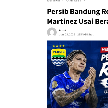
Beranda
Olah Raga
Persib Bandung Re
Martinez Usai Be
Admin
Juni 23, 2026
29549 Dilihat