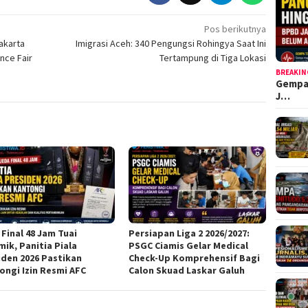
Pos berikutnya
akarta
Imigrasi Aceh: 340 Pengungsi Rohingya Saat Ini
ence Fair
Tertampung di Tiga Lokasi
BREAKIN
Gempa
J…
 Final 48 Jam Tuai
Persiapan Liga 2 2026/2027:
mik, Panitia Piala
PSGC Ciamis Gelar Medical
iden 2026 Pastikan
Check-Up Komprehensif Bagi
ongi Izin Resmi AFC
Calon Skuad Laskar Galuh