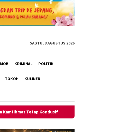
SABTU, 8 AGUSTUS 2026
RIMOB
KRIMINAL
POLITIK
TOKOH
KULINER
sif
Polsek Pamarican Amankan Pertandingan Sepak Bola 