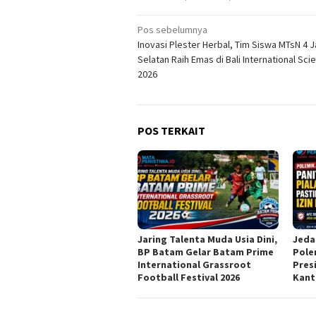
Navigasi
Pos sebelumnya
Inovasi Plester Herbal, Tim Siswa MTsN 4 J
pos
Selatan Raih Emas di Bali International Sci
2026
POS TERKAIT
Jaring Talenta Muda Usia Dini,
Jeda
BP Batam Gelar Batam Prime
Pole
International Grassroot
Pres
Football Festival 2026
Kant