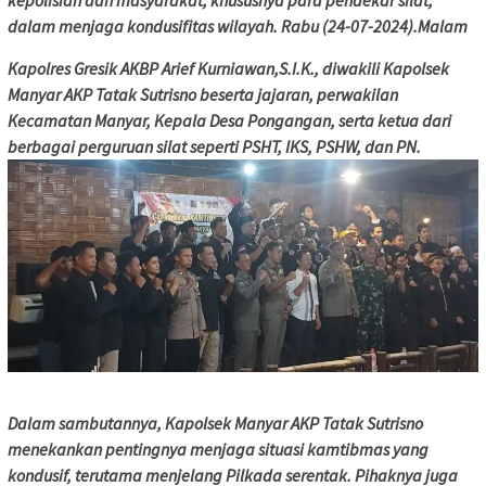
kepolisian dan masyarakat, khususnya para pendekar silat,
dalam menjaga kondusifitas wilayah. Rabu (24-07-2024).Malam
Kapolres Gresik AKBP Arief Kurniawan,S.I.K., diwakili Kapolsek
Manyar AKP Tatak Sutrisno beserta jajaran, perwakilan
Kecamatan Manyar, Kepala Desa Pongangan, serta ketua dari
berbagai perguruan silat seperti PSHT, IKS, PSHW, dan PN.
Dalam sambutannya, Kapolsek Manyar AKP Tatak Sutrisno
menekankan pentingnya menjaga situasi kamtibmas yang
kondusif, terutama menjelang Pilkada serentak. Pihaknya juga