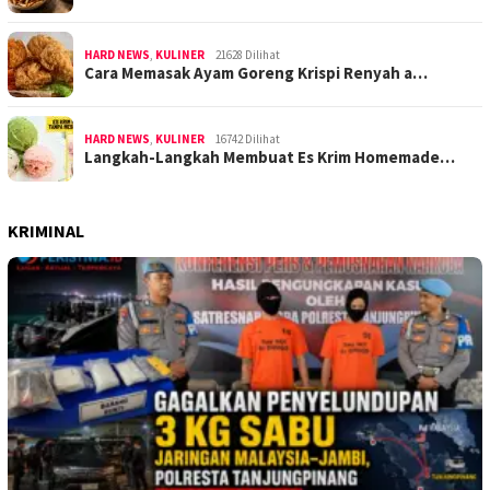
HARD NEWS
,
KULINER
21628 Dilihat
Cara Memasak Ayam Goreng Krispi Renyah a…
HARD NEWS
,
KULINER
16742 Dilihat
Langkah-Langkah Membuat Es Krim Homemade…
KRIMINAL