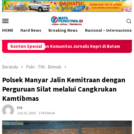
Loncat
ke
konten
Menu
Mobile
HOME
Hard News
Breaking News
Nasional – Internasional
nitas Jurnalis Kepri di Batam
Konten Spesial
Dishub Gresik Tegas! Truk
Beranda
Polri - TNI - Brimob
Polsek Manyar Jalin Kemitraan dengan
Perguruan Silat melalui Cangkrukan
Kamtibmas
Etik
Juli 25, 2024
174 Dilihat