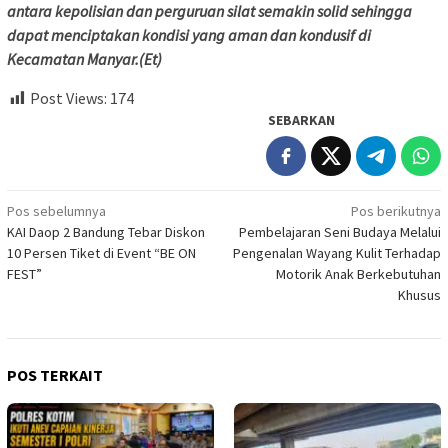
antara kepolisian dan perguruan silat semakin solid sehingga
dapat menciptakan kondisi yang aman dan kondusif di
Kecamatan Manyar.(Et)
Post Views:
174
SEBARKAN
Navigasi
Pos sebelumnya
Pos berikutnya
KAI Daop 2 Bandung Tebar Diskon
Pembelajaran Seni Budaya Melalui
pos
10 Persen Tiket di Event “BE ON
Pengenalan Wayang Kulit Terhadap
FEST”
Motorik Anak Berkebutuhan
Khusus
POS TERKAIT