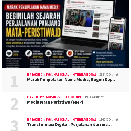
1
BREAKING NEWS
,
NASIONAL - INTERNASIONAL
265459 Dilihat
Marak Penjiplakan Nama Media, Begini Sej…
2
HARD NEWS
,
MUSIK - VIDIO YOUTUBE
198394 Dilihat
Media Mata Peristiwa (MMP)
3
BREAKING NEWS
,
NASIONAL - INTERNASIONAL
136032 Dilihat
Transformasi Digital: Perjalanan dari ma…