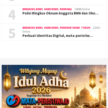
4
BREAKING NEWS
,
HARD NEWS
,
KRIMINAL
126906 Dilihat
Polisi Ringkus Oknum Anggota BNN dan Okn…
5
BREAKING NEWS
,
HARD NEWS
,
PEMERINTAHAN
,
TOKOH
121915
Dilihat
Perkuat Identitas Digital, mata-peristiw…