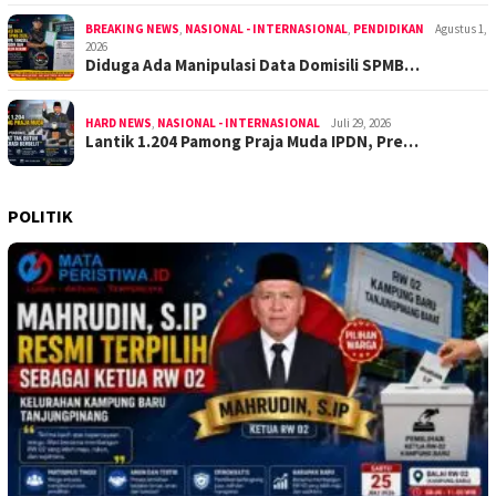
BREAKING NEWS
,
NASIONAL - INTERNASIONAL
,
PENDIDIKAN
Agustus 1,
2026
Diduga Ada Manipulasi Data Domisili SPMB…
HARD NEWS
,
NASIONAL - INTERNASIONAL
Juli 29, 2026
Lantik 1.204 Pamong Praja Muda IPDN, Pre…
POLITIK