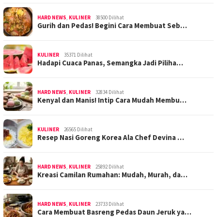
HARD NEWS
,
KULINER
38500 Dilihat
Gurih dan Pedas! Begini Cara Membuat Seb…
KULINER
35371 Dilihat
Hadapi Cuaca Panas, Semangka Jadi Piliha…
HARD NEWS
,
KULINER
32834 Dilihat
Kenyal dan Manis! Intip Cara Mudah Membu…
KULINER
26565 Dilihat
Resep Nasi Goreng Korea Ala Chef Devina …
HARD NEWS
,
KULINER
25892 Dilihat
Kreasi Camilan Rumahan: Mudah, Murah, da…
HARD NEWS
,
KULINER
23733 Dilihat
Cara Membuat Basreng Pedas Daun Jeruk ya…