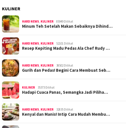
KULINER
HARD NEWS
,
KULINER
85949 Dilihat
Minum Teh Setelah Makan Sebaiknya Dihind…
HARD NEWS
,
KULINER
52101 Dilihat
Resep Kepiting Madu Pedas Ala Chef Rudy …
HARD NEWS
,
KULINER
38502 Dilihat
Gurih dan Pedas! Begini Cara Membuat Seb…
KULINER
35373 Dilihat
Hadapi Cuaca Panas, Semangka Jadi Piliha…
HARD NEWS
,
KULINER
32835 Dilihat
Kenyal dan Manis! Intip Cara Mudah Membu…