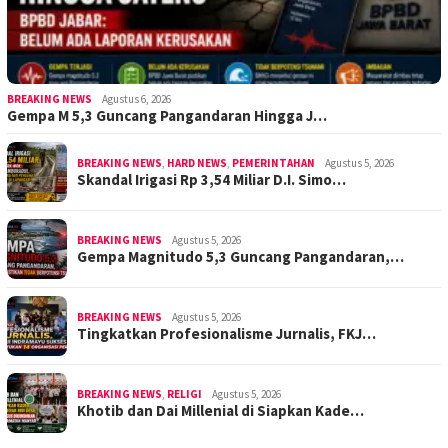
BREAKING NEWS
Agustus 6, 2026
Gempa M 5,3 Guncang Pangandaran Hingga J…
BREAKING NEWS
,
HARD NEWS
,
PEMERINTAHAN
Agustus 5, 2026
Skandal Irigasi Rp 3,54 Miliar D.I. Simo…
BREAKING NEWS
Agustus 5, 2026
Gempa Magnitudo 5,3 Guncang Pangandaran,…
BREAKING NEWS
Agustus 5, 2026
Tingkatkan Profesionalisme Jurnalis, FKJ…
BREAKING NEWS
,
RELIGI
Agustus 5, 2026
Khotib dan Dai Millenial di Siapkan Kade…