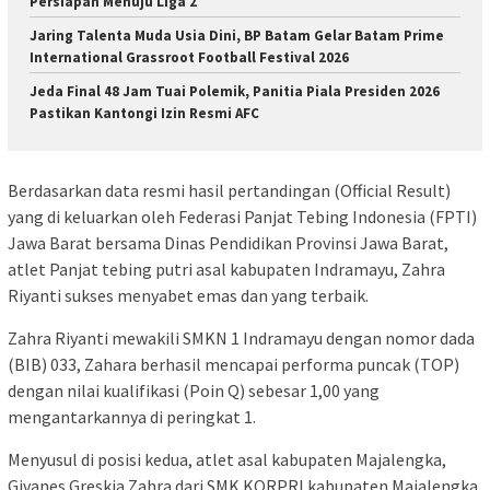
Persiapan Menuju Liga 2
Jaring Talenta Muda Usia Dini, BP Batam Gelar Batam Prime
International Grassroot Football Festival 2026
Jeda Final 48 Jam Tuai Polemik, Panitia Piala Presiden 2026
Pastikan Kantongi Izin Resmi AFC
Berdasarkan data resmi hasil pertandingan (Official Result)
yang di keluarkan oleh Federasi Panjat Tebing Indonesia (FPTI)
Jawa Barat bersama Dinas Pendidikan Provinsi Jawa Barat,
atlet Panjat tebing putri asal kabupaten Indramayu, Zahra
Riyanti sukses menyabet emas dan yang terbaik.
Zahra Riyanti mewakili SMKN 1 Indramayu dengan nomor dada
(BIB) 033, Zahara berhasil mencapai performa puncak (TOP)
dengan nilai kualifikasi (Poin Q) sebesar 1,00 yang
mengantarkannya di peringkat 1.
Menyusul di posisi kedua, atlet asal kabupaten Majalengka,
Givanes Greskia Zahra dari SMK KORPRI kabupaten Majalengka