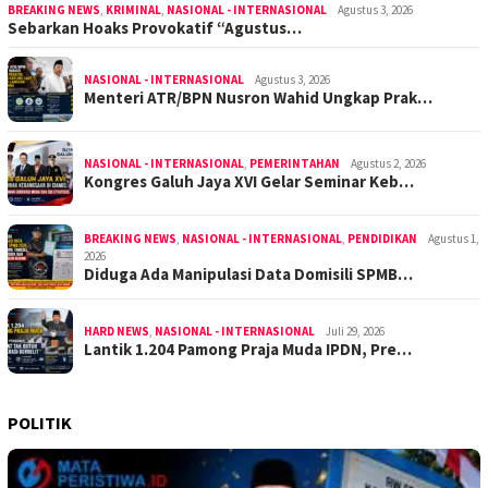
BREAKING NEWS
,
KRIMINAL
,
NASIONAL - INTERNASIONAL
Agustus 3, 2026
Sebarkan Hoaks Provokatif “Agustus…
NASIONAL - INTERNASIONAL
Agustus 3, 2026
Menteri ATR/BPN Nusron Wahid Ungkap Prak…
NASIONAL - INTERNASIONAL
,
PEMERINTAHAN
Agustus 2, 2026
Kongres Galuh Jaya XVI Gelar Seminar Keb…
BREAKING NEWS
,
NASIONAL - INTERNASIONAL
,
PENDIDIKAN
Agustus 1,
2026
Diduga Ada Manipulasi Data Domisili SPMB…
HARD NEWS
,
NASIONAL - INTERNASIONAL
Juli 29, 2026
Lantik 1.204 Pamong Praja Muda IPDN, Pre…
POLITIK