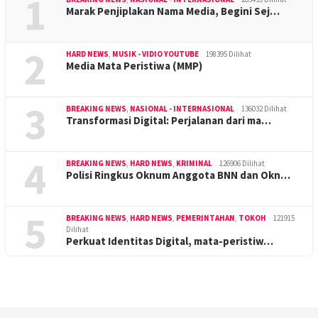
1
Marak Penjiplakan Nama Media, Begini Sej…
2
HARD NEWS
,
MUSIK - VIDIO YOUTUBE
198395 Dilihat
Media Mata Peristiwa (MMP)
3
BREAKING NEWS
,
NASIONAL - INTERNASIONAL
136032 Dilihat
Transformasi Digital: Perjalanan dari ma…
4
BREAKING NEWS
,
HARD NEWS
,
KRIMINAL
126906 Dilihat
Polisi Ringkus Oknum Anggota BNN dan Okn…
5
BREAKING NEWS
,
HARD NEWS
,
PEMERINTAHAN
,
TOKOH
121915
Dilihat
Perkuat Identitas Digital, mata-peristiw…