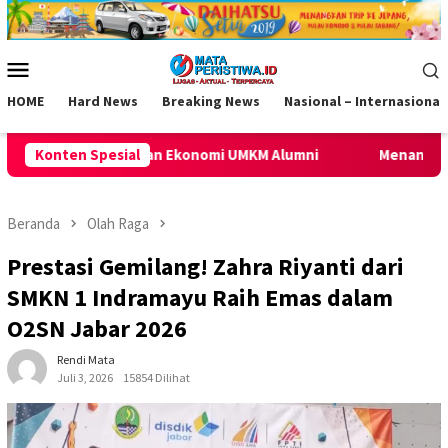
Loncat
ke
konten
Menu
Mobile
HOME
Hard News
Breaking News
Nasional – Internasional
omi UMKM Alumni
Konten Spesial
Menanti Amunisi Tambahan Persib, PSGC 
Beranda
Olah Raga
Prestasi Gemilang! Zahra Riyanti dari
SMKN 1 Indramayu Raih Emas dalam
O2SN Jabar 2026
Rendi Mata
Juli 3, 2026
15854 Dilihat