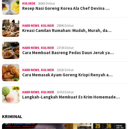
KULINER
26565 Dilihat
Resep Nasi Goreng Korea Ala Chef Devina …
HARD NEWS
,
KULINER
25896 Dilihat
Kreasi Camilan Rumahan: Mudah, Murah, da…
HARD NEWS
,
KULINER
23734 Dilihat
Cara Membuat Basreng Pedas Daun Jeruk ya…
HARD NEWS
,
KULINER
21628 Dilihat
Cara Memasak Ayam Goreng Krispi Renyah a…
HARD NEWS
,
KULINER
16743 Dilihat
Langkah-Langkah Membuat Es Krim Homemade…
KRIMINAL