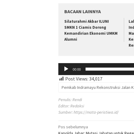
BACAAN LAINNYA
Silaturahmi Akbar ILUNI
La
SMKN 1 Ciamis Dorong
In
Kemandirian Ekonomi UMKM
Ma
Alumni
Ke
Re
Pemutar
00:00
Audio
Post Views:
34,017
Pemkab Indramayu Rekonstruksi Jalan 
Penulis: Rendi
Editor: Redaksi
Sumber:
https://mata-peristiwa.id/
Navigasi
Pos sebelumnya
Kapolda Jabar: Mutasi Jabatan untuk Rege