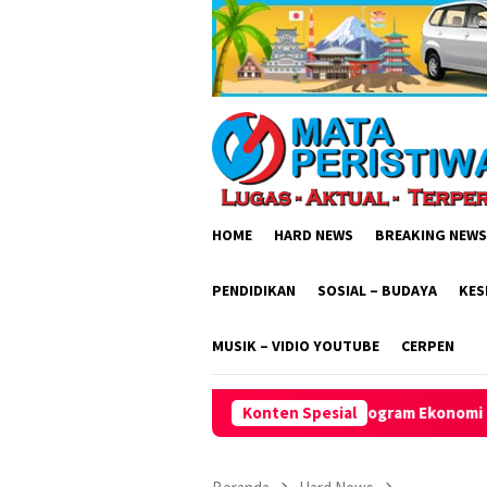
Loncat
ke
konten
HOME
HARD NEWS
BREAKING NEWS
PENDIDIKAN
SOSIAL – BUDAYA
KES
MUSIK – VIDIO YOUTUBE
CERPEN
n Masyarakat Tinjau Program Ekonomi Pesantren dan UMKM di Gr
Konten Spesial