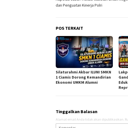
pos
dan Penguatan Kinerja Polri
POS TERKAIT
Silaturahmi Akbar ILUNI SMKN
Lakp
1 Ciamis Dorong Kemandirian
Gand
Ekonomi UMKM Alumni
Eduk
Repr
Tinggalkan Balasan
Alamat email Anda tidak akan dipublikasikan.
Ru