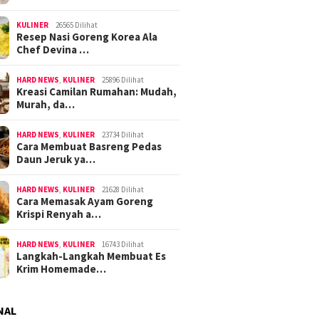
KULINER
26565 Dilihat
Resep Nasi Goreng Korea Ala
Chef Devina …
HARD NEWS
,
KULINER
25896 Dilihat
Kreasi Camilan Rumahan: Mudah,
Murah, da…
HARD NEWS
,
KULINER
23734 Dilihat
Cara Membuat Basreng Pedas
Daun Jeruk ya…
HARD NEWS
,
KULINER
21628 Dilihat
Cara Memasak Ayam Goreng
Krispi Renyah a…
HARD NEWS
,
KULINER
16743 Dilihat
Langkah-Langkah Membuat Es
Krim Homemade…
NAL