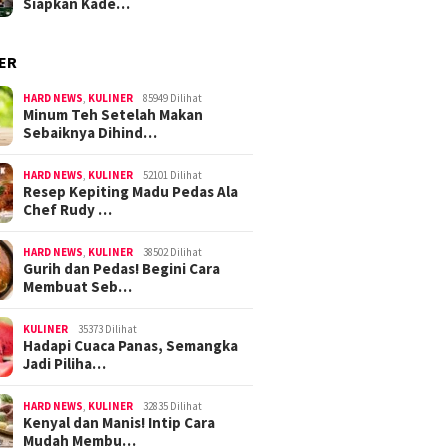
Siapkan Kade…
ER
HARD NEWS
,
KULINER
85949 Dilihat
Minum Teh Setelah Makan
Sebaiknya Dihind…
HARD NEWS
,
KULINER
52101 Dilihat
Resep Kepiting Madu Pedas Ala
Chef Rudy …
HARD NEWS
,
KULINER
38502 Dilihat
Gurih dan Pedas! Begini Cara
Membuat Seb…
KULINER
35373 Dilihat
Hadapi Cuaca Panas, Semangka
Jadi Piliha…
HARD NEWS
,
KULINER
32835 Dilihat
Kenyal dan Manis! Intip Cara
Mudah Membu…