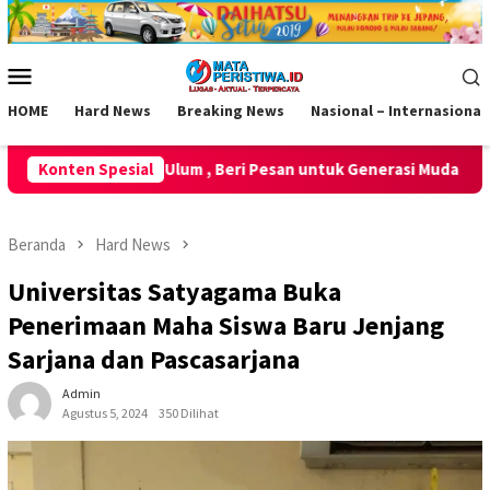
Loncat
ke
konten
Menu
Mobile
HOME
Hard News
Breaking News
Nasional – Internasional
Pesan untuk Generasi Muda
Konten Spesial
Polsek Cisaga Aktif Sambangi 
Beranda
Hard News
Universitas Satyagama Buka
Penerimaan Maha Siswa Baru Jenjang
Sarjana dan Pascasarjana
Admin
Agustus 5, 2024
350 Dilihat