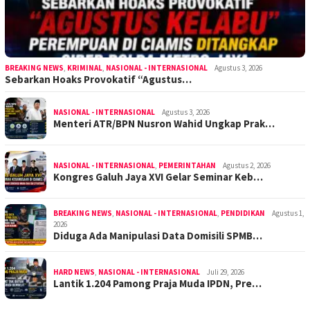
BREAKING NEWS
,
KRIMINAL
,
NASIONAL - INTERNASIONAL
Agustus 3, 2026
Sebarkan Hoaks Provokatif “Agustus…
NASIONAL - INTERNASIONAL
Agustus 3, 2026
Menteri ATR/BPN Nusron Wahid Ungkap Prak…
NASIONAL - INTERNASIONAL
,
PEMERINTAHAN
Agustus 2, 2026
Kongres Galuh Jaya XVI Gelar Seminar Keb…
BREAKING NEWS
,
NASIONAL - INTERNASIONAL
,
PENDIDIKAN
Agustus 1,
2026
Diduga Ada Manipulasi Data Domisili SPMB…
HARD NEWS
,
NASIONAL - INTERNASIONAL
Juli 29, 2026
Lantik 1.204 Pamong Praja Muda IPDN, Pre…