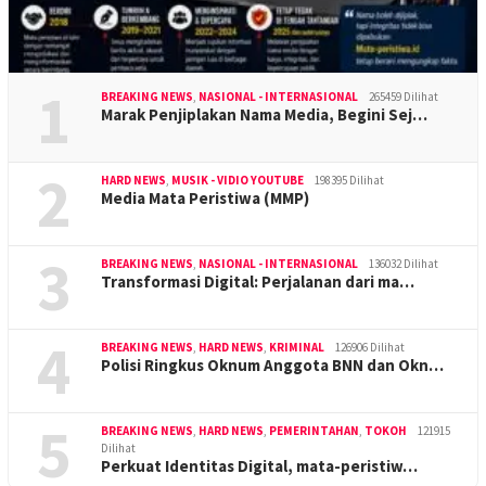
1
BREAKING NEWS
,
NASIONAL - INTERNASIONAL
265459 Dilihat
Marak Penjiplakan Nama Media, Begini Sej…
2
HARD NEWS
,
MUSIK - VIDIO YOUTUBE
198395 Dilihat
Media Mata Peristiwa (MMP)
3
BREAKING NEWS
,
NASIONAL - INTERNASIONAL
136032 Dilihat
Transformasi Digital: Perjalanan dari ma…
4
BREAKING NEWS
,
HARD NEWS
,
KRIMINAL
126906 Dilihat
Polisi Ringkus Oknum Anggota BNN dan Okn…
5
BREAKING NEWS
,
HARD NEWS
,
PEMERINTAHAN
,
TOKOH
121915
Dilihat
Perkuat Identitas Digital, mata-peristiw…