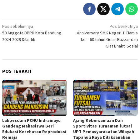
Navigasi
Pos sebelumnya
Pos berikutnya
50 Anggota DPRD Kota Bandung
Anniversary SMK Negeri 1 Ciamis
pos
2024-2029 Dilantik
ke – 60 tahun Gelar Bazzar dan
Giat Bhakti Sosial
POS TERKAIT
Lakpesdam PCNU Indramayu
Ajang Kebersamaan Dan
Gandeng Mahasiswa Beri
Sportivitas Turnamen futsal
Edukasi Kesehatan Reproduksi
UPT Pemasyarakatan Wilayah
Remaja
Tapanuli Raya Dilaksanakan