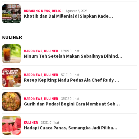
BREAKING NEWS
,
RELIGI
Agustus 5, 2026
Khotib dan Dai Millenial di Siapkan Kade…
KULINER
HARD NEWS
,
KULINER
85949 Dilihat
Minum Teh Setelah Makan Sebaiknya Dihind…
HARD NEWS
,
KULINER
52101 Dilihat
Resep Kepiting Madu Pedas Ala Chef Rudy …
HARD NEWS
,
KULINER
38502 Dilihat
Gurih dan Pedas! Begini Cara Membuat Seb…
KULINER
35371 Dilihat
Hadapi Cuaca Panas, Semangka Jadi Piliha…