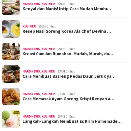
HARD NEWS
,
KULINER
32835 Dilihat
Kenyal dan Manis! Intip Cara Mudah Membu…
KULINER
26565 Dilihat
Resep Nasi Goreng Korea Ala Chef Devina …
HARD NEWS
,
KULINER
25892 Dilihat
Kreasi Camilan Rumahan: Mudah, Murah, da…
HARD NEWS
,
KULINER
23734 Dilihat
Cara Membuat Basreng Pedas Daun Jeruk ya…
HARD NEWS
,
KULINER
21628 Dilihat
Cara Memasak Ayam Goreng Krispi Renyah a…
HARD NEWS
,
KULINER
16742 Dilihat
Langkah-Langkah Membuat Es Krim Homemade…