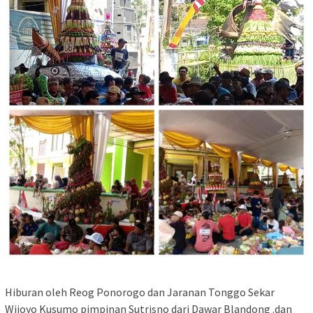
Hiburan oleh Reog Ponorogo dan Jaranan Tonggo Sekar
Wijoyo Kusumo pimpinan Sutrisno dari Dawar Blandong .dan