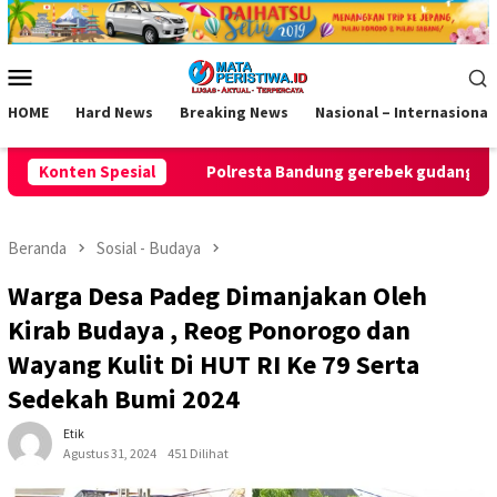
Loncat
ke
konten
Menu
Mobile
HOME
Hard News
Breaking News
Nasional – Internasional
lresta Bandung gerebek gudang miras di Pameungpeuk Bandung, P
Konten Spesial
Beranda
Sosial - Budaya
Warga Desa Padeg Dimanjakan Oleh
Kirab Budaya , Reog Ponorogo dan
Wayang Kulit Di HUT RI Ke 79 Serta
Sedekah Bumi 2024
Etik
Agustus 31, 2024
451 Dilihat