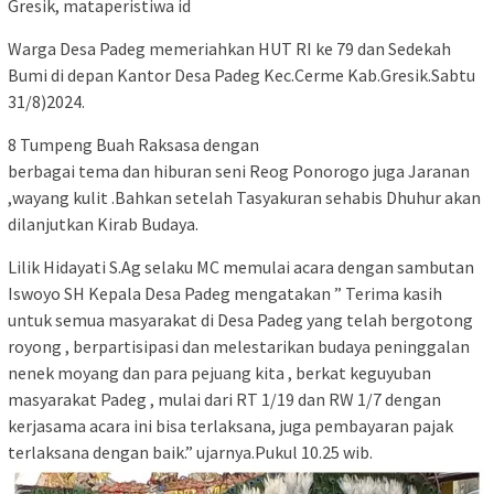
Gresik, mataperistiwa id
Warga Desa Padeg memeriahkan HUT RI ke 79 dan Sedekah
Bumi di depan Kantor Desa Padeg Kec.Cerme Kab.Gresik.Sabtu
31/8)2024.
8 Tumpeng Buah Raksasa dengan
berbagai tema dan hiburan seni Reog Ponorogo juga Jaranan
,wayang kulit .Bahkan setelah Tasyakuran sehabis Dhuhur akan
dilanjutkan Kirab Budaya.
Lilik Hidayati S.Ag selaku MC memulai acara dengan sambutan
Iswoyo SH Kepala Desa Padeg mengatakan ” Terima kasih
untuk semua masyarakat di Desa Padeg yang telah bergotong
royong , berpartisipasi dan melestarikan budaya peninggalan
nenek moyang dan para pejuang kita , berkat keguyuban
masyarakat Padeg , mulai dari RT 1/19 dan RW 1/7 dengan
kerjasama acara ini bisa terlaksana, juga pembayaran pajak
terlaksana dengan baik.” ujarnya.Pukul 10.25 wib.