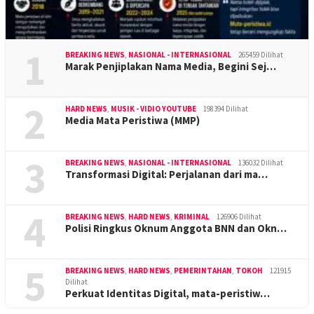
1
BREAKING NEWS
,
NASIONAL - INTERNASIONAL
265459 Dilihat
Marak Penjiplakan Nama Media, Begini Sej…
2
HARD NEWS
,
MUSIK - VIDIO YOUTUBE
198394 Dilihat
Media Mata Peristiwa (MMP)
3
BREAKING NEWS
,
NASIONAL - INTERNASIONAL
136032 Dilihat
Transformasi Digital: Perjalanan dari ma…
4
BREAKING NEWS
,
HARD NEWS
,
KRIMINAL
126906 Dilihat
Polisi Ringkus Oknum Anggota BNN dan Okn…
5
BREAKING NEWS
,
HARD NEWS
,
PEMERINTAHAN
,
TOKOH
121915
Dilihat
Perkuat Identitas Digital, mata-peristiw…