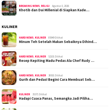
BREAKING NEWS
,
RELIGI
Agustus 5, 2026
Khotib dan Dai Millenial di Siapkan Kade…
KULINER
HARD NEWS
,
KULINER
85949 Dilihat
Minum Teh Setelah Makan Sebaiknya Dihind…
HARD NEWS
,
KULINER
52101 Dilihat
Resep Kepiting Madu Pedas Ala Chef Rudy …
HARD NEWS
,
KULINER
38501 Dilihat
Gurih dan Pedas! Begini Cara Membuat Seb…
KULINER
35371 Dilihat
Hadapi Cuaca Panas, Semangka Jadi Piliha…