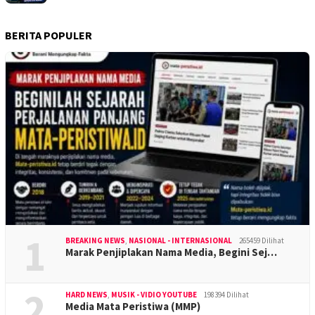
BERITA POPULER
1
BREAKING NEWS
,
NASIONAL - INTERNASIONAL
265459 Dilihat
Marak Penjiplakan Nama Media, Begini Sej…
2
HARD NEWS
,
MUSIK - VIDIO YOUTUBE
198394 Dilihat
Media Mata Peristiwa (MMP)