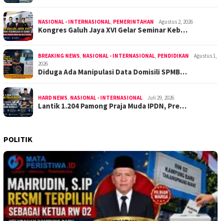
NASIONAL - INTERNASIONAL
,
PEMERINTAHAN
Agustus 2, 2026
Kongres Galuh Jaya XVI Gelar Seminar Keb…
BREAKING NEWS
,
NASIONAL - INTERNASIONAL
,
PENDIDIKAN
Agustus 1,
2026
Diduga Ada Manipulasi Data Domisili SPMB…
HARD NEWS
,
NASIONAL - INTERNASIONAL
Juli 29, 2026
Lantik 1.204 Pamong Praja Muda IPDN, Pre…
POLITIK