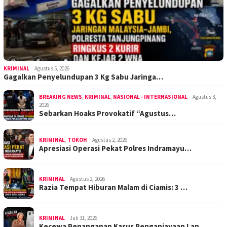
KRIMINAL
Agustus 5, 2026
Gagalkan Penyelundupan 3 Kg Sabu Jaringa…
BREAKING NEWS
,
KRIMINAL
,
NASIONAL - INTERNASIONAL
Agustus 3,
2026
Sebarkan Hoaks Provokatif “Agustus…
KRIMINAL
,
TOKOH
Agustus 2, 2026
Apresiasi Operasi Pekat Polres Indramayu…
KRIMINAL
Agustus 2, 2026
Razia Tempat Hiburan Malam di Ciamis: 3 …
KRIMINAL
Juli 31, 2026
Kecewa Penanganan Kasus Penganiayaan Lan…