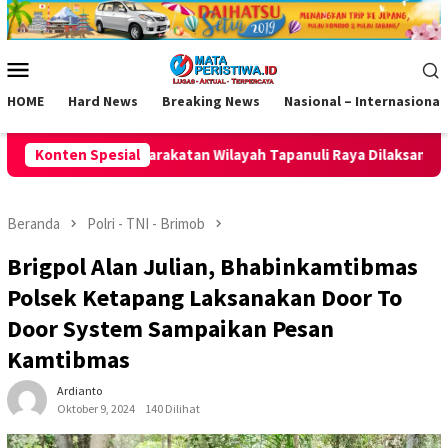
Loncat
ke
konten
Menu
Mobile
HOME
Hard News
Breaking News
Nasional – Internasional
ilayah Tapanuli Raya Dilaksanakan
Konten Spesial
Jaring Talenta Muda U
Beranda
Polri - TNI - Brimob
Brigpol Alan Julian, Bhabinkamtibmas
Polsek Ketapang Laksanakan Door To
Door System Sampaikan Pesan
Kamtibmas
Ardianto
Oktober 9, 2024
140 Dilihat