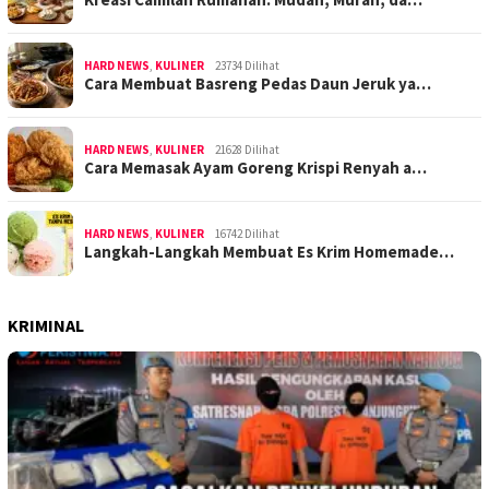
HARD NEWS
,
KULINER
23734 Dilihat
Cara Membuat Basreng Pedas Daun Jeruk ya…
HARD NEWS
,
KULINER
21628 Dilihat
Cara Memasak Ayam Goreng Krispi Renyah a…
HARD NEWS
,
KULINER
16742 Dilihat
Langkah-Langkah Membuat Es Krim Homemade…
KRIMINAL