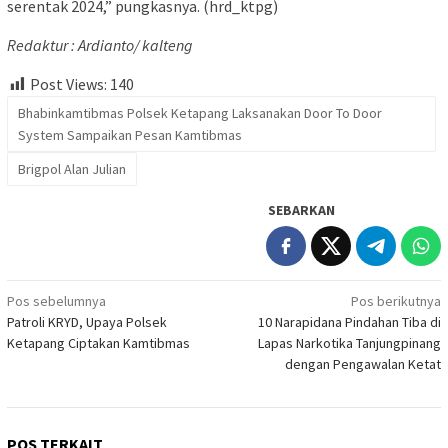
serentak 2024,” pungkasnya. (hrd_ktpg)
Redaktur : Ardianto/ kalteng
Post Views:
140
Bhabinkamtibmas Polsek Ketapang Laksanakan Door To Door
System Sampaikan Pesan Kamtibmas
Brigpol Alan Julian
SEBARKAN
Navigasi
Pos sebelumnya
Pos berikutnya
Patroli KRYD, Upaya Polsek
10 Narapidana Pindahan Tiba di
pos
Ketapang Ciptakan Kamtibmas
Lapas Narkotika Tanjungpinang
dengan Pengawalan Ketat
POS TERKAIT