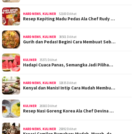
HARD NEWS
,
KULINER
52100 Dilihat
Resep Kepiting Madu Pedas Ala Chef Rudy …
HARD NEWS
,
KULINER
38501 Dilihat
Gurih dan Pedas! Begini Cara Membuat Seb…
KULINER
35371 Dilihat
Hadapi Cuaca Panas, Semangka Jadi Piliha…
HARD NEWS
,
KULINER
32835 Dilihat
Kenyal dan Manis! Intip Cara Mudah Membu…
KULINER
26565 Dilihat
Resep Nasi Goreng Korea Ala Chef Devina …
HARD NEWS
,
KULINER
25892 Dilihat
Kreasi Camilan Rumahan: Mudah, Murah, da…