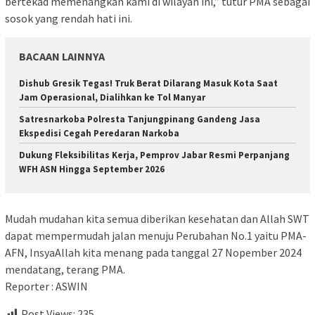
bertekad memenangkan kami di wilayah ini,” tutur PMA sebagai
sosok yang rendah hati ini.
BACAAN LAINNYA
Dishub Gresik Tegas! Truk Berat Dilarang Masuk Kota Saat
Jam Operasional, Dialihkan ke Tol Manyar
Satresnarkoba Polresta Tanjungpinang Gandeng Jasa
Ekspedisi Cegah Peredaran Narkoba
Dukung Fleksibilitas Kerja, Pemprov Jabar Resmi Perpanjang
WFH ASN Hingga September 2026
Mudah mudahan kita semua diberikan kesehatan dan Allah SWT
dapat mempermudah jalan menuju Perubahan No.1 yaitu PMA-
AFN, InsyaAllah kita menang pada tanggal 27 Nopember 2024
mendatang, terang PMA.
Reporter : ASWIN
Post Views:
235