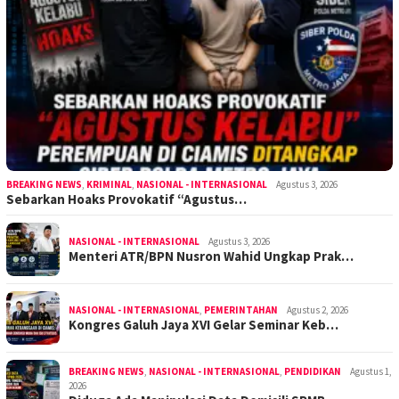
BREAKING NEWS
,
KRIMINAL
,
NASIONAL - INTERNASIONAL
Agustus 3, 2026
Sebarkan Hoaks Provokatif “Agustus…
NASIONAL - INTERNASIONAL
Agustus 3, 2026
Menteri ATR/BPN Nusron Wahid Ungkap Prak…
NASIONAL - INTERNASIONAL
,
PEMERINTAHAN
Agustus 2, 2026
Kongres Galuh Jaya XVI Gelar Seminar Keb…
BREAKING NEWS
,
NASIONAL - INTERNASIONAL
,
PENDIDIKAN
Agustus 1,
2026