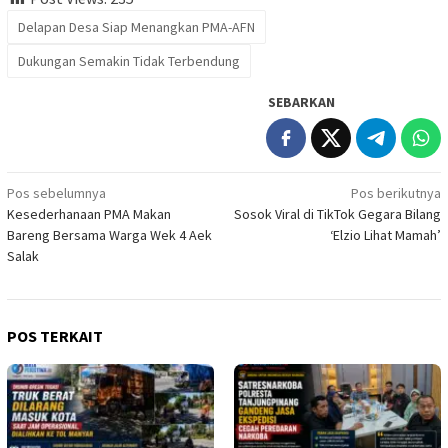
Delapan Desa Siap Menangkan PMA-AFN
Dukungan Semakin Tidak Terbendung
SEBARKAN
Navigasi
Pos sebelumnya
Pos berikutnya
Kesederhanaan PMA Makan
Sosok Viral di TikTok Gegara Bilang
pos
Bareng Bersama Warga Wek 4 Aek
‘Elzio Lihat Mamah’
Salak
POS TERKAIT