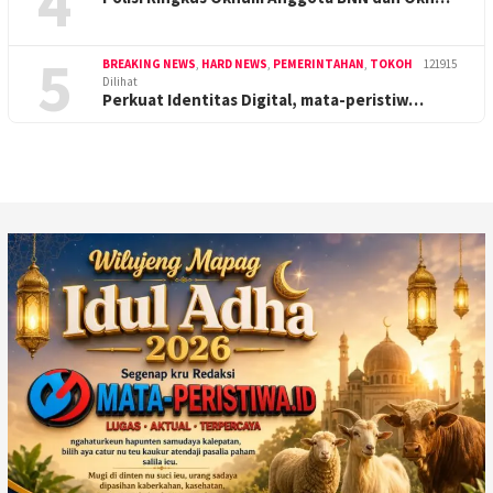
4
5
BREAKING NEWS
,
HARD NEWS
,
PEMERINTAHAN
,
TOKOH
121915
Dilihat
Perkuat Identitas Digital, mata-peristiw…