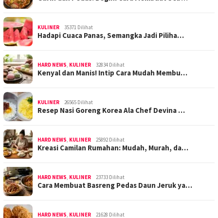
KULINER
35371 Dilihat
Hadapi Cuaca Panas, Semangka Jadi Piliha…
HARD NEWS
,
KULINER
32834 Dilihat
Kenyal dan Manis! Intip Cara Mudah Membu…
KULINER
26565 Dilihat
Resep Nasi Goreng Korea Ala Chef Devina …
HARD NEWS
,
KULINER
25892 Dilihat
Kreasi Camilan Rumahan: Mudah, Murah, da…
HARD NEWS
,
KULINER
23733 Dilihat
Cara Membuat Basreng Pedas Daun Jeruk ya…
HARD NEWS
,
KULINER
21628 Dilihat