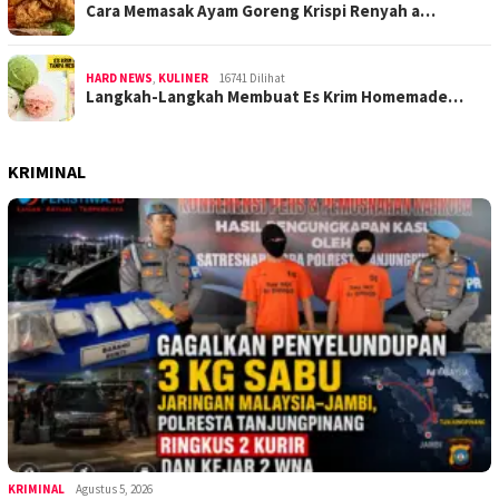
Cara Memasak Ayam Goreng Krispi Renyah a…
HARD NEWS
,
KULINER
16741 Dilihat
Langkah-Langkah Membuat Es Krim Homemade…
KRIMINAL
KRIMINAL
Agustus 5, 2026