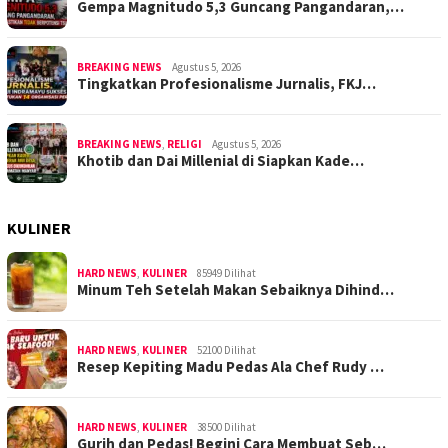
Gempa Magnitudo 5,3 Guncang Pangandaran,…
BREAKING NEWS
Agustus 5, 2026
Tingkatkan Profesionalisme Jurnalis, FKJ…
BREAKING NEWS
,
RELIGI
Agustus 5, 2026
Khotib dan Dai Millenial di Siapkan Kade…
KULINER
HARD NEWS
,
KULINER
85949 Dilihat
Minum Teh Setelah Makan Sebaiknya Dihind…
HARD NEWS
,
KULINER
52100 Dilihat
Resep Kepiting Madu Pedas Ala Chef Rudy …
HARD NEWS
,
KULINER
38500 Dilihat
Gurih dan Pedas! Begini Cara Membuat Seb…