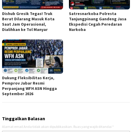
Dishub Gresik Tegas! Truk
Satresnarkoba Polresta
Berat Dilarang Masuk Kota
Tanjungpinang Gandeng Jasa
Saat Jam Operasional,
Ekspedisi Cegah Peredaran
Dialihkan ke Tol Manyar
Narkoba
Dukung Fleksibilitas Kerja,
Pemprov Jabar Resmi
Perpanjang WFH ASN Hingga
September 2026
Tinggalkan Balasan
Alamat email Anda tidak akan dipublikasikan.
Ruas yang wajib ditandai
*