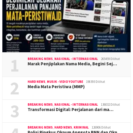
1
BREAKING NEWS
,
NASIONAL - INTERNASIONAL
265459 Dilihat
Marak Penjiplakan Nama Media, Begini Sej…
2
HARD NEWS
,
MUSIK - VIDIO YOUTUBE
198393 Dilihat
Media Mata Peristiwa (MMP)
3
BREAKING NEWS
,
NASIONAL - INTERNASIONAL
136032 Dilihat
Transformasi Digital: Perjalanan dari ma…
BREAKING NEWS
,
HARD NEWS
,
KRIMINAL
126906 Dilihat
Polisi Ringkus Oknum Anggota BNN dan Okn…