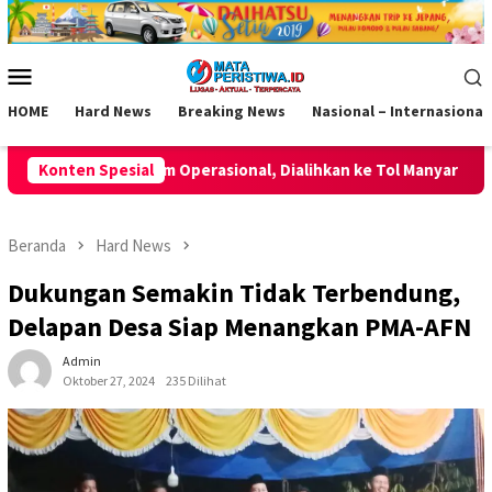
Loncat
ke
konten
Menu
Mobile
HOME
Hard News
Breaking News
Nasional – Internasional
erasional, Dialihkan ke Tol Manyar
Konten Spesial
Momentum HUT ke-2 AK
Beranda
Hard News
Dukungan Semakin Tidak Terbendung,
Delapan Desa Siap Menangkan PMA-AFN
Admin
Oktober 27, 2024
235 Dilihat