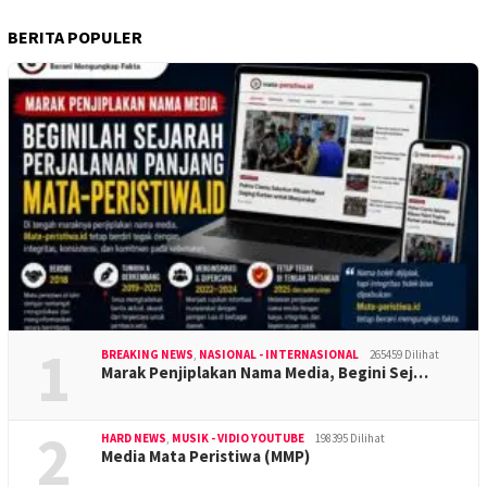
BERITA POPULER
1
BREAKING NEWS
,
NASIONAL - INTERNASIONAL
265459 Dilihat
Marak Penjiplakan Nama Media, Begini Sej…
2
HARD NEWS
,
MUSIK - VIDIO YOUTUBE
198395 Dilihat
Media Mata Peristiwa (MMP)