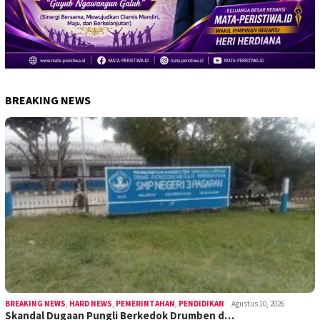
BREAKING NEWS
BREAKING NEWS
,
HARD NEWS
,
PEMERINTAHAN
,
PENDIDIKAN
Agustus 10, 2026
Skandal Dugaan Pungli Berkedok Drumben d…