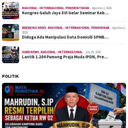
NASIONAL - INTERNASIONAL
,
PEMERINTAHAN
Agustus 2, 2026
Kongres Galuh Jaya XVI Gelar Seminar Keb…
BREAKING NEWS
,
NASIONAL - INTERNASIONAL
,
PENDIDIKAN
Agustus 1,
2026
Diduga Ada Manipulasi Data Domisili SPMB…
HARD NEWS
,
NASIONAL - INTERNASIONAL
Juli 29, 2026
Lantik 1.204 Pamong Praja Muda IPDN, Pre…
POLITIK