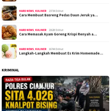
HARD NEWS
,
KULINER
23734 Dilihat
Cara Membuat Basreng Pedas Daun Jeruk ya…
HARD NEWS
,
KULINER
21628 Dilihat
Cara Memasak Ayam Goreng Krispi Renyah a…
HARD NEWS
,
KULINER
16744 Dilihat
Langkah-Langkah Membuat Es Krim Homemade…
KRIMINAL