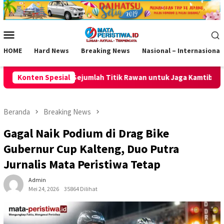
Loncat
ke
konten
Menu
Mobile
HOME
Hard News
Breaking News
Nasional – Internasional
Titik Rawan untuk Jaga Kamtibmas
Konten Spesial
Sat Samapta Polres Cia
Beranda
Breaking News
Gagal Naik Podium di Drag Bike
Gubernur Cup Kalteng, Duo Putra
Jurnalis Mata Peristiwa Tetap
Admin
Mei 24, 2026
35864 Dilihat