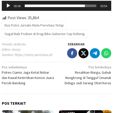
Audio
00:00
03:54
Post Views:
35,864
Duo Putra Jurnalis Mata Peristiwa Tetap
Gagal Naik Podium di Drag Bike Gubernur Cup Kalteng
Penulis: Ardianto
SEBARKAN
Editor: Genzy
Sumber:
https://mata-peristiwa.id/
Navigasi
Pos sebelumnya
Pos berikutnya
Polres Ciamis Jaga Ketat Nobar
Resahkan Warga, Gubuk
pos
dan Kawal Ketertiban Konvoi Juara
Nongkrong di Tanggul Cimanuk
Persib Bandung
Diduga Jadi Sarang Obat Keras
POS TERKAIT