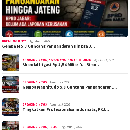
BREAKING NEWS
Agustus 6, 2026
Gempa M 5,3 Guncang Pangandaran Hingga J…
BREAKING NEWS
,
HARD NEWS
,
PEMERINTAHAN
Agustus 5, 2026
Skandal Irigasi Rp 3,54 Miliar D.I. Simo…
BREAKING NEWS
Agustus 5, 2026
Gempa Magnitudo 5,3 Guncang Pangandaran,…
BREAKING NEWS
Agustus 5, 2026
Tingkatkan Profesionalisme Jurnalis, FKJ…
BREAKING NEWS
,
RELIGI
Agustus 5, 2026