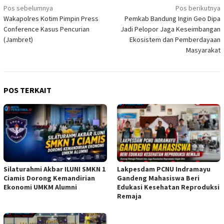
Navigasi
Pos sebelumnya
Pos berikutnya
Wakapolres Kotim Pimpin Press
Pemkab Bandung Ingin Geo Dipa
pos
Conference Kasus Pencurian
Jadi Pelopor Jaga Keseimbangan
(Jambret)
Ekosistem dan Pemberdayaan
Masyarakat
POS TERKAIT
Silaturahmi Akbar ILUNI SMKN 1
Lakpesdam PCNU Indramayu
Ciamis Dorong Kemandirian
Gandeng Mahasiswa Beri
Ekonomi UMKM Alumni
Edukasi Kesehatan Reproduksi
Remaja