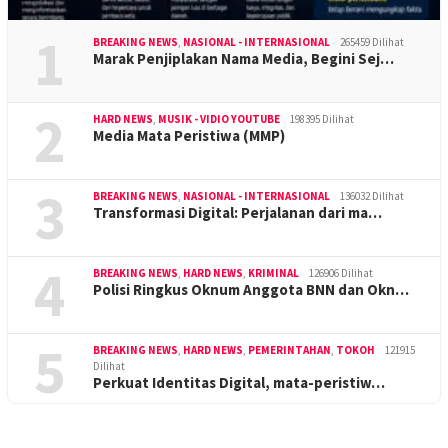
1
BREAKING NEWS
,
NASIONAL - INTERNASIONAL
265459 Dilihat
Marak Penjiplakan Nama Media, Begini Sej…
2
HARD NEWS
,
MUSIK - VIDIO YOUTUBE
198395 Dilihat
Media Mata Peristiwa (MMP)
3
BREAKING NEWS
,
NASIONAL - INTERNASIONAL
136032 Dilihat
Transformasi Digital: Perjalanan dari ma…
4
BREAKING NEWS
,
HARD NEWS
,
KRIMINAL
126906 Dilihat
Polisi Ringkus Oknum Anggota BNN dan Okn…
5
BREAKING NEWS
,
HARD NEWS
,
PEMERINTAHAN
,
TOKOH
121915
Dilihat
Perkuat Identitas Digital, mata-peristiw…