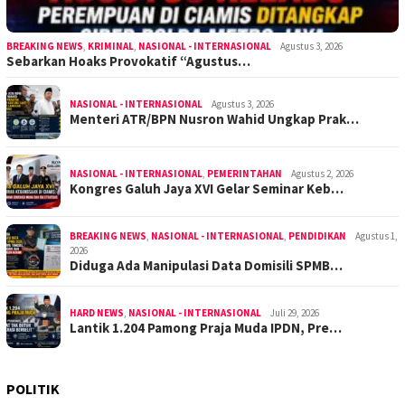
BREAKING NEWS
,
KRIMINAL
,
NASIONAL - INTERNASIONAL
Agustus 3, 2026
Sebarkan Hoaks Provokatif “Agustus…
NASIONAL - INTERNASIONAL
Agustus 3, 2026
Menteri ATR/BPN Nusron Wahid Ungkap Prak…
NASIONAL - INTERNASIONAL
,
PEMERINTAHAN
Agustus 2, 2026
Kongres Galuh Jaya XVI Gelar Seminar Keb…
BREAKING NEWS
,
NASIONAL - INTERNASIONAL
,
PENDIDIKAN
Agustus 1,
2026
Diduga Ada Manipulasi Data Domisili SPMB…
HARD NEWS
,
NASIONAL - INTERNASIONAL
Juli 29, 2026
Lantik 1.204 Pamong Praja Muda IPDN, Pre…
POLITIK