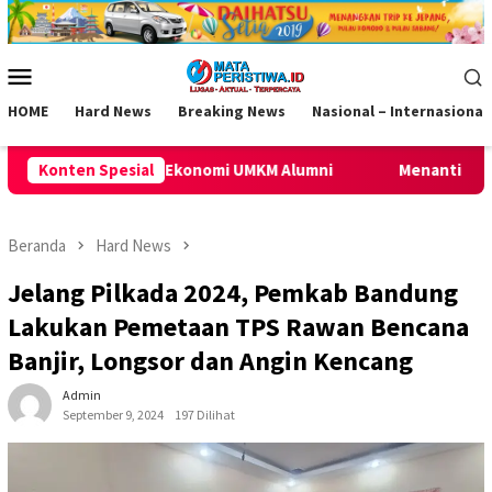
Loncat
ke
konten
Menu
Mobile
HOME
Hard News
Breaking News
Nasional – Internasional
i UMKM Alumni
Konten Spesial
Menanti Amunisi Tambahan Persib, PSGC Ci
Beranda
Hard News
Jelang Pilkada 2024, Pemkab Bandung
Lakukan Pemetaan TPS Rawan Bencana
Banjir, Longsor dan Angin Kencang
Admin
September 9, 2024
197 Dilihat