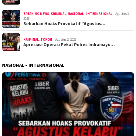
BREAKING NEWS
,
KRIMINAL
,
NASIONAL - INTERNASIONAL
Agustus 3,
2026
Sebarkan Hoaks Provokatif “Agustus…
KRIMINAL
,
TOKOH
Agustus 2, 2026
Apresiasi Operasi Pekat Polres Indramayu…
NASIONAL – INTERNASIONAL