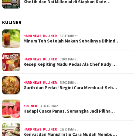
Khotib dan Dai Millenial di Siapkan Kade…
KULINER
HARD NEWS
,
KULINER
85949 Dilihat
Minum Teh Setelah Makan Sebaiknya Dihind…
HARD NEWS
,
KULINER
52101 Dilihat
Resep Kepiting Madu Pedas Ala Chef Rudy …
HARD NEWS
,
KULINER
38502 Dilihat
Gurih dan Pedas! Begini Cara Membuat Seb…
KULINER
35373 Dilihat
Hadapi Cuaca Panas, Semangka Jadi Piliha…
HARD NEWS
,
KULINER
32835 Dilihat
Kenyal dan Manis! Intip Cara Mudah Membu…