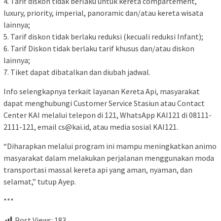
4. Tarif diskon tidak berlaku untuk kereta compartement,
luxury, priority, imperial, panoramic dan/atau kereta wisata
lainnya;
5. Tarif diskon tidak berlaku reduksi (kecuali reduksi Infant);
6. Tarif Diskon tidak berlaku tarif khusus dan/atau diskon
lainnya;
7. Tiket dapat dibatalkan dan diubah jadwal.
Info selengkapnya terkait layanan Kereta Api, masyarakat
dapat menghubungi Customer Service Stasiun atau Contact
Center KAI melalui telepon di 121, WhatsApp KAI121 di 08111-
2111-121, email cs@kai.id, atau media sosial KAI121.
“Diharapkan melalui program ini mampu meningkatkan animo
masyarakat dalam melakukan perjalanan menggunakan moda
transportasi massal kereta api yang aman, nyaman, dan
selamat,” tutup Ayep.
***
Post Views:
183