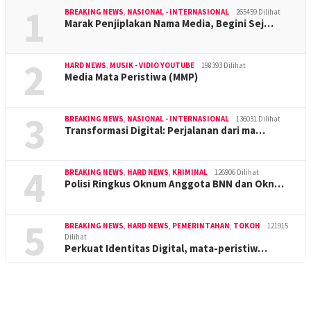
1
BREAKING NEWS
,
NASIONAL - INTERNASIONAL
265459 Dilihat
Marak Penjiplakan Nama Media, Begini Sej…
2
HARD NEWS
,
MUSIK - VIDIO YOUTUBE
198393 Dilihat
Media Mata Peristiwa (MMP)
3
BREAKING NEWS
,
NASIONAL - INTERNASIONAL
136031 Dilihat
Transformasi Digital: Perjalanan dari ma…
4
BREAKING NEWS
,
HARD NEWS
,
KRIMINAL
126906 Dilihat
Polisi Ringkus Oknum Anggota BNN dan Okn…
5
BREAKING NEWS
,
HARD NEWS
,
PEMERINTAHAN
,
TOKOH
121915
Dilihat
Perkuat Identitas Digital, mata-peristiw…