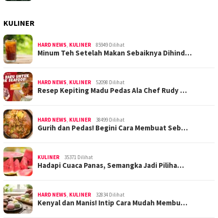
KULINER
HARD NEWS
,
KULINER
85949 Dilihat
Minum Teh Setelah Makan Sebaiknya Dihind…
HARD NEWS
,
KULINER
52098 Dilihat
Resep Kepiting Madu Pedas Ala Chef Rudy …
HARD NEWS
,
KULINER
38499 Dilihat
Gurih dan Pedas! Begini Cara Membuat Seb…
KULINER
35371 Dilihat
Hadapi Cuaca Panas, Semangka Jadi Piliha…
HARD NEWS
,
KULINER
32834 Dilihat
Kenyal dan Manis! Intip Cara Mudah Membu…