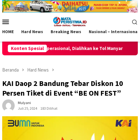
Loncat
ke
konten
Menu
Mobile
HOME
Hard News
Breaking News
Nasional – Internasional
 Dialihkan ke Tol Manyar
Konten Spesial
Momentum HUT ke-2 AKPERSI, Ko
Beranda
Hard News
KAI Daop 2 Bandung Tebar Diskon 10
Persen Tiket di Event “BE ON FEST”
Mulyani
Juli 25, 2024
183 Dilihat