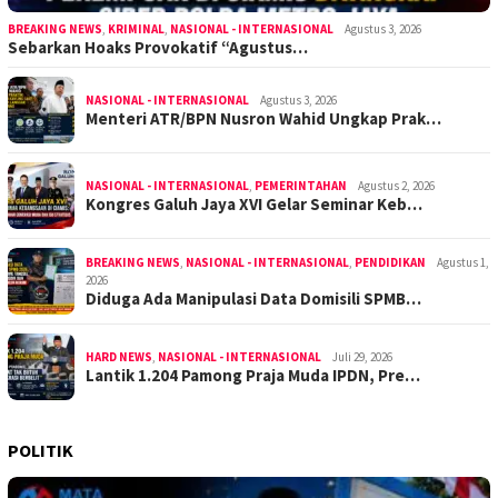
BREAKING NEWS
,
KRIMINAL
,
NASIONAL - INTERNASIONAL
Agustus 3, 2026
Sebarkan Hoaks Provokatif “Agustus…
NASIONAL - INTERNASIONAL
Agustus 3, 2026
Menteri ATR/BPN Nusron Wahid Ungkap Prak…
NASIONAL - INTERNASIONAL
,
PEMERINTAHAN
Agustus 2, 2026
Kongres Galuh Jaya XVI Gelar Seminar Keb…
BREAKING NEWS
,
NASIONAL - INTERNASIONAL
,
PENDIDIKAN
Agustus 1,
2026
Diduga Ada Manipulasi Data Domisili SPMB…
HARD NEWS
,
NASIONAL - INTERNASIONAL
Juli 29, 2026
Lantik 1.204 Pamong Praja Muda IPDN, Pre…
POLITIK