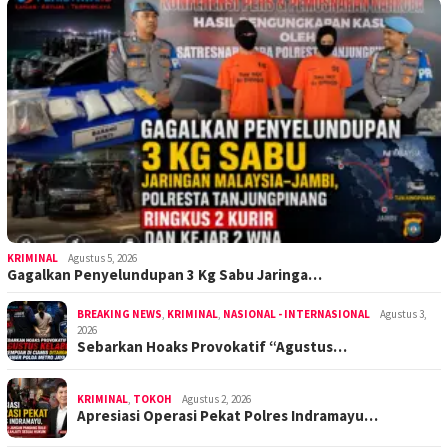
KRIMINAL
Agustus 5, 2026
Gagalkan Penyelundupan 3 Kg Sabu Jaringa…
BREAKING NEWS
,
KRIMINAL
,
NASIONAL - INTERNASIONAL
Agustus 3,
2026
Sebarkan Hoaks Provokatif “Agustus…
KRIMINAL
,
TOKOH
Agustus 2, 2026
Apresiasi Operasi Pekat Polres Indramayu…