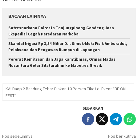
BACAAN LAINNYA
Satresnarkoba Polresta Tanjungpinang Gandeng Jasa
Ekspedisi Cegah Peredaran Narkoba
Skandal Irigasi Rp 3,54 Miliar D.I. Simok-Mok: Fisik Amburadul,
Pelaksana dan Pengawas Rumpun di Lapangan
Pererat Kemitraan dan Jaga Kamtibmas, Ormas Madas
Nusantara Gelar Silaturahmi ke Mapolres Gresik
KAI Daop 2 Bandung Tebar Diskon 10 Persen Tiket di Event “BE ON
FEST”
SEBARKAN
Navigasi
Pos sebelumnya
Pos berikutnya