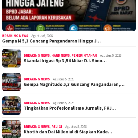
BREAKING NEWS
Agustus 6, 2026
Gempa M 5,3 Guncang Pangandaran Hingga J…
BREAKING NEWS
,
HARD NEWS
,
PEMERINTAHAN
Agustus 5, 2026
Skandal Irigasi Rp 3,54 Miliar D.I. Simo…
BREAKING NEWS
Agustus 5, 2026
Gempa Magnitudo 5,3 Guncang Pangandaran,…
BREAKING NEWS
Agustus 5, 2026
Tingkatkan Profesionalisme Jurnalis, FKJ…
BREAKING NEWS
,
RELIGI
Agustus 5, 2026
Khotib dan Dai Millenial di Siapkan Kade…