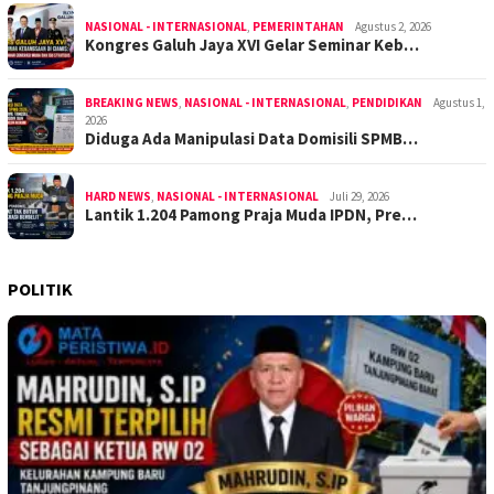
NASIONAL - INTERNASIONAL
,
PEMERINTAHAN
Agustus 2, 2026
Kongres Galuh Jaya XVI Gelar Seminar Keb…
BREAKING NEWS
,
NASIONAL - INTERNASIONAL
,
PENDIDIKAN
Agustus 1,
2026
Diduga Ada Manipulasi Data Domisili SPMB…
HARD NEWS
,
NASIONAL - INTERNASIONAL
Juli 29, 2026
Lantik 1.204 Pamong Praja Muda IPDN, Pre…
POLITIK