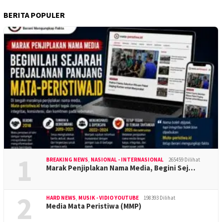
BERITA POPULER
1
BREAKING NEWS
,
NASIONAL - INTERNASIONAL
265459 Dilihat
Marak Penjiplakan Nama Media, Begini Sej…
2
HARD NEWS
,
MUSIK - VIDIO YOUTUBE
198393 Dilihat
Media Mata Peristiwa (MMP)