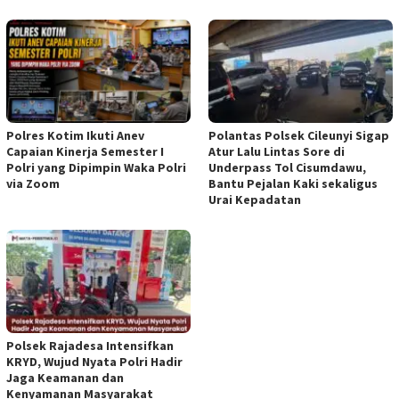
Polres Kotim Ikuti Anev
Polantas Polsek Cileunyi Sigap
Capaian Kinerja Semester I
Atur Lalu Lintas Sore di
Polri yang Dipimpin Waka Polri
Underpass Tol Cisumdawu,
via Zoom
Bantu Pejalan Kaki sekaligus
Urai Kepadatan
Polsek Rajadesa Intensifkan
KRYD, Wujud Nyata Polri Hadir
Jaga Keamanan dan
Kenyamanan Masyarakat