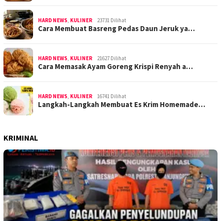
HARD NEWS
,
KULINER
23731 Dilihat
Cara Membuat Basreng Pedas Daun Jeruk ya…
HARD NEWS
,
KULINER
21627 Dilihat
Cara Memasak Ayam Goreng Krispi Renyah a…
HARD NEWS
,
KULINER
16741 Dilihat
Langkah-Langkah Membuat Es Krim Homemade…
KRIMINAL