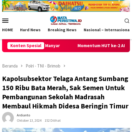
Loncat
ke
konten
Menu
Mobile
HOME
Hard News
Breaking News
Nasional – Internasional
nyar
Konten Spesial
Momentum HUT ke-2 AKPERSI, Korwil Sumut Media MA
Beranda
Polri - TNI - Brimob
Kapolsubsektor Telaga Antang Sumbang
150 Ribu Bata Merah, Sak Semen Untuk
Pembangunan Sekolah Madrasah
Membaul Hikmah Didesa Beringin Timur
Ardianto
Oktober 13, 2024
152 Dilihat