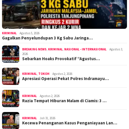
KRIMINAL
Agustus 5, 2026
Gagalkan Penyelundupan 3 Kg Sabu Jaringa…
BREAKING NEWS
,
KRIMINAL
,
NASIONAL - INTERNASIONAL
Agustus 3,
2026
Sebarkan Hoaks Provokatif “Agustus…
KRIMINAL
,
TOKOH
Agustus 2, 2026
Apresiasi Operasi Pekat Polres Indramayu…
KRIMINAL
Agustus 2, 2026
Razia Tempat Hiburan Malam di Ciamis: 3 …
KRIMINAL
Juli 31, 2026
Kecewa Penanganan Kasus Penganiayaan Lan…