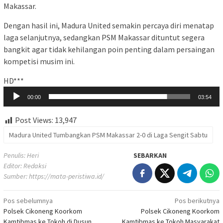
Makassar.
Dengan hasil ini, Madura United semakin percaya diri menatap
laga selanjutnya, sedangkan PSM Makassar dituntut segera
bangkit agar tidak kehilangan poin penting dalam persaingan
kompetisi musim ini.
Pemutar
HD***
Audio
00:00
03:54
Post Views:
13,947
Madura United Tumbangkan PSM Makassar 2-0 di Laga Sengit Sabtu
Penulis: Heri
SEBARKAN
Editor: Redaksi
Sumber:
https://mata-peristiwa.id/
Navigasi
Pos sebelumnya
Pos berikutnya
Polsek Cikoneng Koorkom
Polsek Cikoneng Koorkom
pos
Kamtibmas ke Tokoh di Dusun
Kamtibmas ke Tokoh Masyarakat