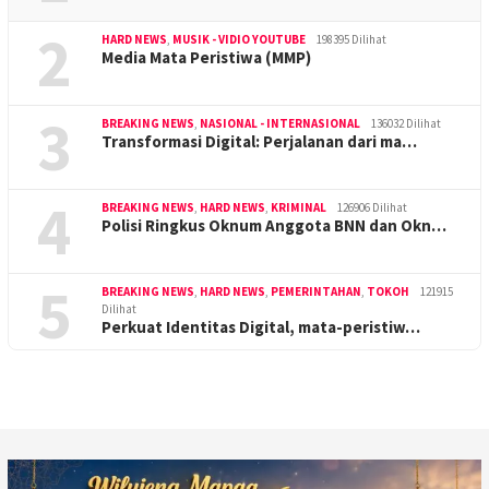
2
HARD NEWS
,
MUSIK - VIDIO YOUTUBE
198395 Dilihat
Media Mata Peristiwa (MMP)
3
BREAKING NEWS
,
NASIONAL - INTERNASIONAL
136032 Dilihat
Transformasi Digital: Perjalanan dari ma…
4
BREAKING NEWS
,
HARD NEWS
,
KRIMINAL
126906 Dilihat
Polisi Ringkus Oknum Anggota BNN dan Okn…
5
BREAKING NEWS
,
HARD NEWS
,
PEMERINTAHAN
,
TOKOH
121915
Dilihat
Perkuat Identitas Digital, mata-peristiw…