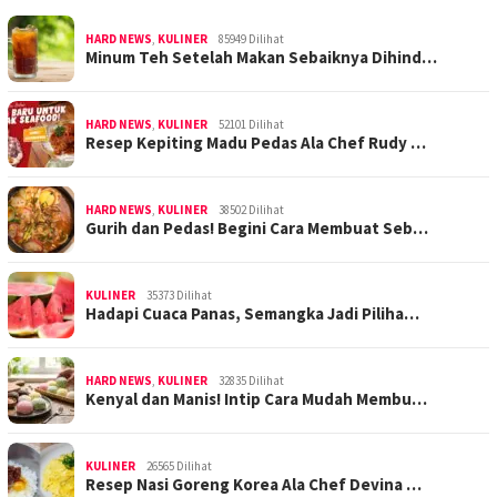
HARD NEWS
,
KULINER
85949 Dilihat
Minum Teh Setelah Makan Sebaiknya Dihind…
HARD NEWS
,
KULINER
52101 Dilihat
Resep Kepiting Madu Pedas Ala Chef Rudy …
HARD NEWS
,
KULINER
38502 Dilihat
Gurih dan Pedas! Begini Cara Membuat Seb…
KULINER
35373 Dilihat
Hadapi Cuaca Panas, Semangka Jadi Piliha…
HARD NEWS
,
KULINER
32835 Dilihat
Kenyal dan Manis! Intip Cara Mudah Membu…
KULINER
26565 Dilihat
Resep Nasi Goreng Korea Ala Chef Devina …