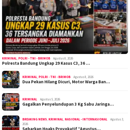
KRIMINAL
,
POLRI - TNI - BRIMOB
Agustus 8, 2026
Polresta Bandung Ungkap 29 Kasus C3, 36 …
KRIMINAL
,
POLRI - TNI - BRIMOB
Agustus 8, 2026
Dua Pekan Hilang Dicuri, Motor Warga Ban…
KRIMINAL
Agustus 5, 2026
Gagalkan Penyelundupan 3 Kg Sabu Jaringa…
BREAKING NEWS
,
KRIMINAL
,
NASIONAL - INTERNASIONAL
Agustus 3,
2026
Sebarkan Hoaks Provokatif “Agustus…