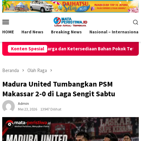
Loncat
ke
konten
Menu
Mobile
HOME
Hard News
Breaking News
Nasional – Internasional
an Ketersediaan Bahan Pokok Tetap Aman
Konten Spesial
Polsek Kawali Pa
Beranda
Olah Raga
Madura United Tumbangkan PSM
Makassar 2-0 di Laga Sengit Sabtu
Admin
Mei 23, 2026
13947 Dilihat