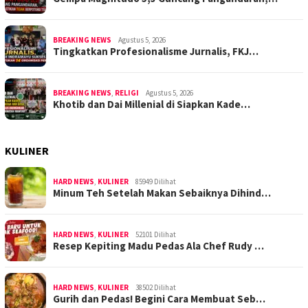
BREAKING NEWS
Agustus 5, 2026
Tingkatkan Profesionalisme Jurnalis, FKJ…
BREAKING NEWS
,
RELIGI
Agustus 5, 2026
Khotib dan Dai Millenial di Siapkan Kade…
KULINER
HARD NEWS
,
KULINER
85949 Dilihat
Minum Teh Setelah Makan Sebaiknya Dihind…
HARD NEWS
,
KULINER
52101 Dilihat
Resep Kepiting Madu Pedas Ala Chef Rudy …
HARD NEWS
,
KULINER
38502 Dilihat
Gurih dan Pedas! Begini Cara Membuat Seb…