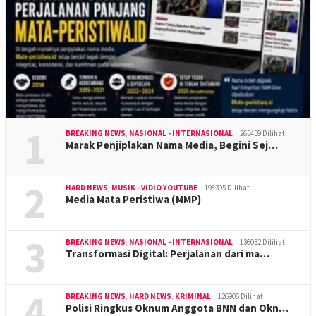
1
BREAKING NEWS
,
NASIONAL - INTERNASIONAL
265459 Dilihat
Marak Penjiplakan Nama Media, Begini Sej…
2
HARD NEWS
,
MUSIK - VIDIO YOUTUBE
198395 Dilihat
Media Mata Peristiwa (MMP)
3
BREAKING NEWS
,
NASIONAL - INTERNASIONAL
136032 Dilihat
Transformasi Digital: Perjalanan dari ma…
4
BREAKING NEWS
,
HARD NEWS
,
KRIMINAL
126906 Dilihat
Polisi Ringkus Oknum Anggota BNN dan Okn…