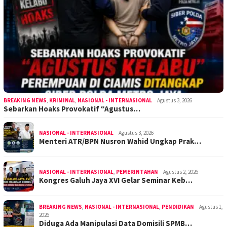
BREAKING NEWS
,
KRIMINAL
,
NASIONAL - INTERNASIONAL
Agustus 3, 2026
Sebarkan Hoaks Provokatif “Agustus…
NASIONAL - INTERNASIONAL
Agustus 3, 2026
Menteri ATR/BPN Nusron Wahid Ungkap Prak…
NASIONAL - INTERNASIONAL
,
PEMERINTAHAN
Agustus 2, 2026
Kongres Galuh Jaya XVI Gelar Seminar Keb…
BREAKING NEWS
,
NASIONAL - INTERNASIONAL
,
PENDIDIKAN
Agustus 1,
2026
Diduga Ada Manipulasi Data Domisili SPMB…