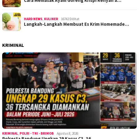
Cara Memasak Ayam Goreng Krispi Renyah a…
HARD NEWS
,
KULINER
16742 Dilihat
Langkah-Langkah Membuat Es Krim Homemade…
KRIMINAL
KRIMINAL
,
POLRI - TNI - BRIMOB
Agustus 8, 2026
Polresta Bandung Ungkap 29 Kasus C3, 36 …