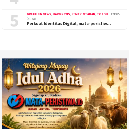
5
BREAKING NEWS
,
HARD NEWS
,
PEMERINTAHAN
,
TOKOH
121915
Dilihat
Perkuat Identitas Digital, mata-peristiw…