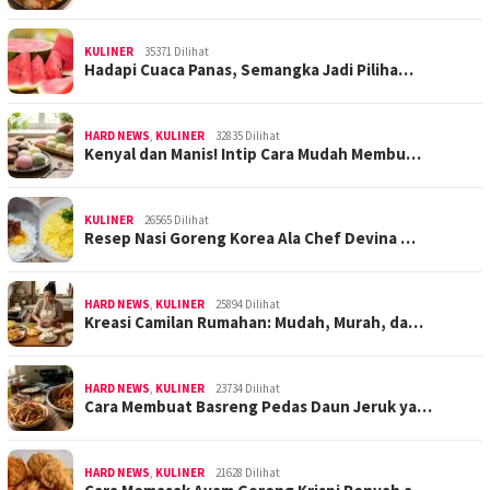
KULINER
35371 Dilihat
Hadapi Cuaca Panas, Semangka Jadi Piliha…
HARD NEWS
,
KULINER
32835 Dilihat
Kenyal dan Manis! Intip Cara Mudah Membu…
KULINER
26565 Dilihat
Resep Nasi Goreng Korea Ala Chef Devina …
HARD NEWS
,
KULINER
25894 Dilihat
Kreasi Camilan Rumahan: Mudah, Murah, da…
HARD NEWS
,
KULINER
23734 Dilihat
Cara Membuat Basreng Pedas Daun Jeruk ya…
HARD NEWS
,
KULINER
21628 Dilihat