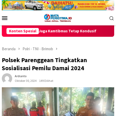
Loncat
ke
konten
Menu
Mobile
amtibmas Tetap Kondusif
Konten Spesial
Polsek Pamarican Amankan Perta
Beranda
Polri - TNI - Brimob
Polsek Parenggean Tingkatkan
Sosialisasi Pemilu Damai 2024
Ardianto
Oktober 30, 2024
149 Dilihat