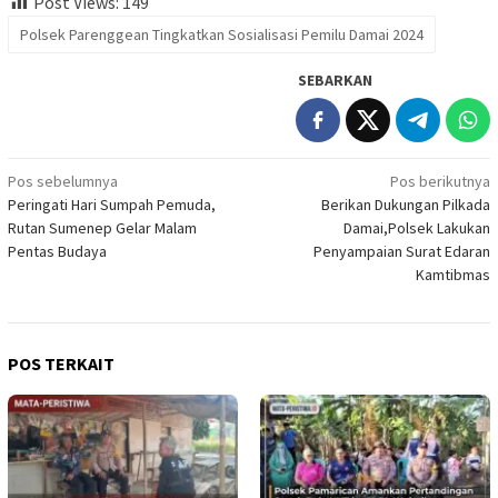
Post Views:
149
Polsek Parenggean Tingkatkan Sosialisasi Pemilu Damai 2024
SEBARKAN
Navigasi
Pos sebelumnya
Pos berikutnya
Peringati Hari Sumpah Pemuda,
Berikan Dukungan Pilkada
pos
Rutan Sumenep Gelar Malam
Damai,Polsek Lakukan
Pentas Budaya
Penyampaian Surat Edaran
Kamtibmas
POS TERKAIT