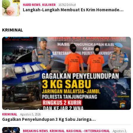
HARD NEWS
,
KULINER
16742 Dilihat
Langkah-Langkah Membuat Es Krim Homemade…
KRIMINAL
KRIMINAL
Agustus 5, 2026
Gagalkan Penyelundupan 3 Kg Sabu Jaringa…
BREAKING NEWS
,
KRIMINAL
,
NASIONAL - INTERNASIONAL
Agustus 3,