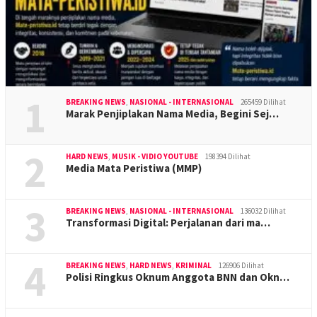
1
BREAKING NEWS
,
NASIONAL - INTERNASIONAL
265459 Dilihat
Marak Penjiplakan Nama Media, Begini Sej…
2
HARD NEWS
,
MUSIK - VIDIO YOUTUBE
198394 Dilihat
Media Mata Peristiwa (MMP)
3
BREAKING NEWS
,
NASIONAL - INTERNASIONAL
136032 Dilihat
Transformasi Digital: Perjalanan dari ma…
4
BREAKING NEWS
,
HARD NEWS
,
KRIMINAL
126906 Dilihat
Polisi Ringkus Oknum Anggota BNN dan Okn…