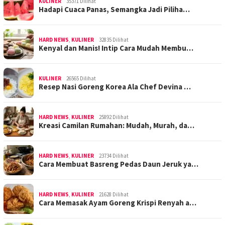
KULINER
35371 Dilihat
Hadapi Cuaca Panas, Semangka Jadi Piliha…
HARD NEWS
,
KULINER
32835 Dilihat
Kenyal dan Manis! Intip Cara Mudah Membu…
KULINER
26565 Dilihat
Resep Nasi Goreng Korea Ala Chef Devina …
HARD NEWS
,
KULINER
25892 Dilihat
Kreasi Camilan Rumahan: Mudah, Murah, da…
HARD NEWS
,
KULINER
23734 Dilihat
Cara Membuat Basreng Pedas Daun Jeruk ya…
HARD NEWS
,
KULINER
21628 Dilihat
Cara Memasak Ayam Goreng Krispi Renyah a…