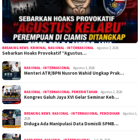
BREAKING NEWS
,
KRIMINAL
,
NASIONAL - INTERNASIONAL
Agustus 3, 2026
Sebarkan Hoaks Provokatif “Agustus…
NASIONAL - INTERNASIONAL
Agustus 3, 2026
Menteri ATR/BPN Nusron Wahid Ungkap Prak…
NASIONAL - INTERNASIONAL
,
PEMERINTAHAN
Agustus 2, 2026
Kongres Galuh Jaya XVI Gelar Seminar Keb…
BREAKING NEWS
,
NASIONAL - INTERNASIONAL
,
PENDIDIKAN
Agustus 1,
2026
Diduga Ada Manipulasi Data Domisili SPMB…
HARD NEWS
,
NASIONAL - INTERNASIONAL
Juli 29, 2026