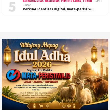
5
BREAKING NEWS
,
HARD NEWS
,
PEMERINTAHAN
,
TOKOH
121915
Dilihat
Perkuat Identitas Digital, mata-peristiw…