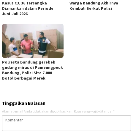
Kasus C3, 36 Tersangka
Warga Bandung Akhirnya
Diamankan dalam Periode
Kembali Berkat Polisi
Juni-Juli 2026
Polresta Bandung gerebek
gudang miras di Pameungpeuk
Bandung, Polisi Sita 7.000
Botol Berbagai Merek
Tinggalkan Balasan
Alamat email Anda tidak akan dipublikasikan.
Ruas yang wajib ditandai
*