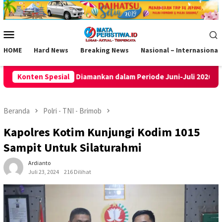
Loncat
ke
konten
Menu
Mobile
HOME
Hard News
Breaking News
Nasional – Internasional
nkan dalam Periode Juni-Juli 2026
Konten Spesial
Dua Pekan Hilang Dicu
Beranda
Polri - TNI - Brimob
Kapolres Kotim Kunjungi Kodim 1015
Sampit Untuk Silaturahmi
Ardianto
Juli 23, 2024
216 Dilihat