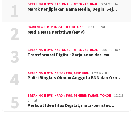
1
BREAKING NEWS
,
NASIONAL - INTERNASIONAL
265459 Dilihat
Marak Penjiplakan Nama Media, Begini Sej…
2
HARD NEWS
,
MUSIK - VIDIO YOUTUBE
198395 Dilihat
Media Mata Peristiwa (MMP)
3
BREAKING NEWS
,
NASIONAL - INTERNASIONAL
136032 Dilihat
Transformasi Digital: Perjalanan dari ma…
4
BREAKING NEWS
,
HARD NEWS
,
KRIMINAL
126906 Dilihat
Polisi Ringkus Oknum Anggota BNN dan Okn…
5
BREAKING NEWS
,
HARD NEWS
,
PEMERINTAHAN
,
TOKOH
121915
Dilihat
Perkuat Identitas Digital, mata-peristiw…