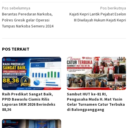
Navigasi
Pos sebelumnya
Pos berikutnya
Berantas Peredaran Narkoba,
Kajati Kepri Lantik Pejabat Eselon
pos
Polres Gresik gelar Operasi
III Diwilayah Hukum Kejati Kepri
Tumpas Narkoba Semeru 2024
POS TERKAIT
Raih Predikat Sangat Baik,
Sambut HUT ke-81 RI,
PPID Bawaslu Ciamis Rilis
Pengusaha Muda H. Mat Yasin
Laporan SKM 2026 Berindeks
Gelar Turnamen Catur Terbuka
88,36
di Balongpanggang