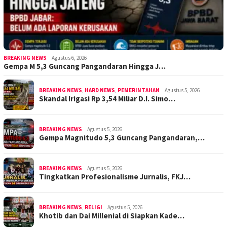
BREAKING NEWS
Agustus 6, 2026
Gempa M 5,3 Guncang Pangandaran Hingga J…
BREAKING NEWS
,
HARD NEWS
,
PEMERINTAHAN
Agustus 5, 2026
Skandal Irigasi Rp 3,54 Miliar D.I. Simo…
BREAKING NEWS
Agustus 5, 2026
Gempa Magnitudo 5,3 Guncang Pangandaran,…
BREAKING NEWS
Agustus 5, 2026
Tingkatkan Profesionalisme Jurnalis, FKJ…
BREAKING NEWS
,
RELIGI
Agustus 5, 2026
Khotib dan Dai Millenial di Siapkan Kade…