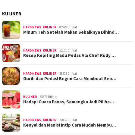
KULINER
HARD NEWS
,
KULINER
85949 Dilihat
Minum Teh Setelah Makan Sebaiknya Dihind…
HARD NEWS
,
KULINER
52101 Dilihat
Resep Kepiting Madu Pedas Ala Chef Rudy …
HARD NEWS
,
KULINER
38502 Dilihat
Gurih dan Pedas! Begini Cara Membuat Seb…
KULINER
35373 Dilihat
Hadapi Cuaca Panas, Semangka Jadi Piliha…
HARD NEWS
,
KULINER
32835 Dilihat
Kenyal dan Manis! Intip Cara Mudah Membu…