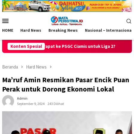
Loncat
ke
konten
Menu
Mobile
HOME
Hard News
Breaking News
Nasional – Internasional
SGC Ciamis untuk Liga 2?
Konten Spesial
Raih Predikat Sangat Baik, PPID 
Beranda
Hard News
Ma’ruf Amin Resmikan Pasar Encik Puan
Perak untuk Dorong Ekonomi Lokal
Admin
September 9, 2024
243 Dilihat