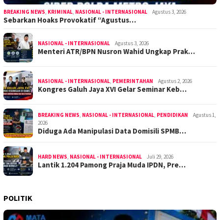
BREAKING NEWS
,
KRIMINAL
,
NASIONAL - INTERNASIONAL
Agustus 3, 2026
Sebarkan Hoaks Provokatif “Agustus…
NASIONAL - INTERNASIONAL
Agustus 3, 2026
Menteri ATR/BPN Nusron Wahid Ungkap Prak…
NASIONAL - INTERNASIONAL
,
PEMERINTAHAN
Agustus 2, 2026
Kongres Galuh Jaya XVI Gelar Seminar Keb…
BREAKING NEWS
,
NASIONAL - INTERNASIONAL
,
PENDIDIKAN
Agustus 1,
2026
Diduga Ada Manipulasi Data Domisili SPMB…
HARD NEWS
,
NASIONAL - INTERNASIONAL
Juli 29, 2026
Lantik 1.204 Pamong Praja Muda IPDN, Pre…
POLITIK