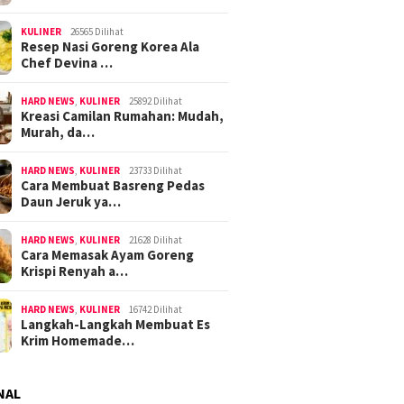
KULINER
26565 Dilihat
Resep Nasi Goreng Korea Ala
Chef Devina …
HARD NEWS
,
KULINER
25892 Dilihat
Kreasi Camilan Rumahan: Mudah,
Murah, da…
HARD NEWS
,
KULINER
23733 Dilihat
Cara Membuat Basreng Pedas
Daun Jeruk ya…
HARD NEWS
,
KULINER
21628 Dilihat
Cara Memasak Ayam Goreng
Krispi Renyah a…
HARD NEWS
,
KULINER
16742 Dilihat
Langkah-Langkah Membuat Es
Krim Homemade…
NAL