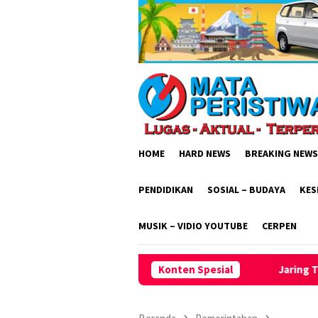
Loncat
ke
konten
HOME
HARD NEWS
BREAKING NEWS
PENDIDIKAN
SOSIAL – BUDAYA
KES
MUSIK – VIDIO YOUTUBE
CERPEN
Jaring Talenta Muda Usia Dini, BP 
Konten Spesial