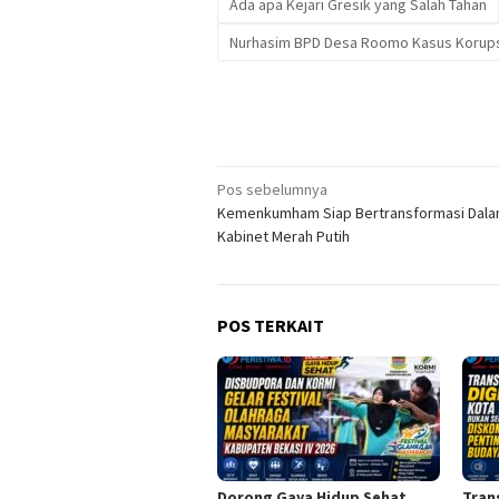
Ada apa Kejari Gresik yang Salah Tahan
Nurhasim BPD Desa Roomo Kasus Korupsi
Navigasi
Pos sebelumnya
Kemenkumham Siap Bertransformasi Dal
pos
Kabinet Merah Putih
POS TERKAIT
Dorong Gaya Hidup Sehat,
Tran