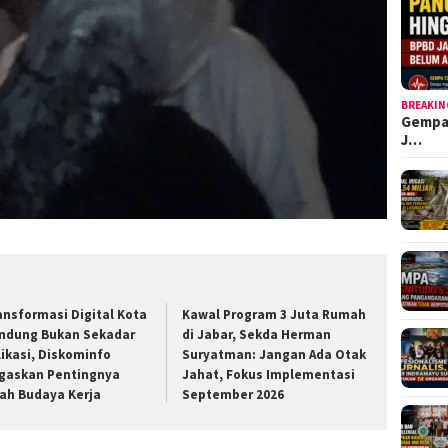
BREAKIN
Gempa
J…
ansformasi Digital Kota
Kawal Program 3 Juta Rumah
ndung Bukan Sekadar
di Jabar, Sekda Herman
likasi, Diskominfo
Suryatman: Jangan Ada Otak
gaskan Pentingnya
Jahat, Fokus Implementasi
ah Budaya Kerja
September 2026