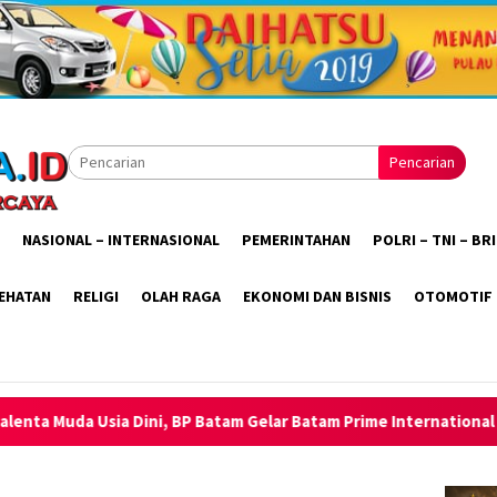
Pencarian
NASIONAL – INTERNASIONAL
PEMERINTAHAN
POLRI – TNI – B
EHATAN
RELIGI
OLAH RAGA
EKONOMI DAN BISNIS
OTOMOTIF
Batam Gelar Batam Prime International Grassroot Football Festiva