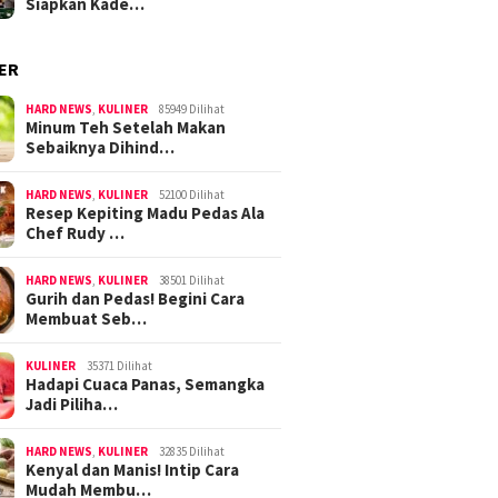
Siapkan Kade…
ER
HARD NEWS
,
KULINER
85949 Dilihat
Minum Teh Setelah Makan
Sebaiknya Dihind…
HARD NEWS
,
KULINER
52100 Dilihat
Resep Kepiting Madu Pedas Ala
Chef Rudy …
HARD NEWS
,
KULINER
38501 Dilihat
Gurih dan Pedas! Begini Cara
Membuat Seb…
KULINER
35371 Dilihat
Hadapi Cuaca Panas, Semangka
Jadi Piliha…
HARD NEWS
,
KULINER
32835 Dilihat
Kenyal dan Manis! Intip Cara
Mudah Membu…