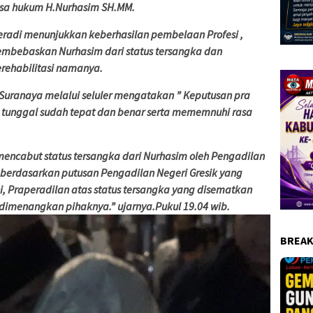
uasa hukum H.Nurhasim SH.MM.
eradi menunjukkan keberhasilan pembelaan Profesi ,
membebaskan Nurhasim dari status tersangka dan
rehabilitasi namanya.
i Suranaya melalui seluler mengatakan ” Keputusan pra
m tunggal sudah tepat dan benar serta mememnuhi rasa
encabut status tersangka dari Nurhasim oleh Pengadilan
i berdasarkan putusan Pengadilan Negeri Gresik yang
i, Praperadilan atas status tersangka yang disematkan
h dimenangkan pihaknya.” ujarnya.Pukul 19.04 wib.
BREAK