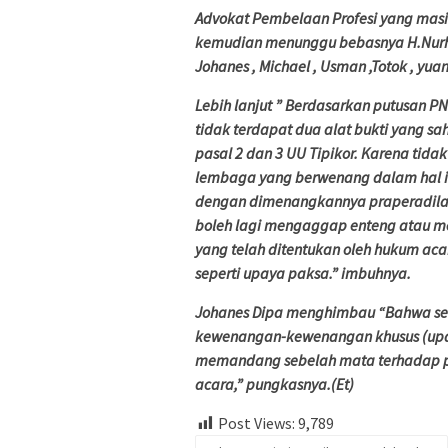
Advokat Pembelaan Profesi yang masih 
kemudian menunggu bebasnya H.Nurh
Johanes , Michael , Usman ,Totok , yuani
Lebih lanjut ” Berdasarkan putusan P
tidak terdapat dua alat bukti yang 
pasal 2 dan 3 UU Tipikor. Karena tid
lembaga yang berwenang dalam hal i
dengan dimenangkannya praperadilan
boleh lagi mengaggap enteng atau m
yang telah ditentukan oleh hukum a
seperti upaya paksa.” imbuhnya.
Johanes Dipa menghimbau “Bahwa seb
kewenangan-kewenangan khusus (upay
memandang sebelah mata terhadap pro
acara,” pungkasnya.(Et)
Post Views:
9,789