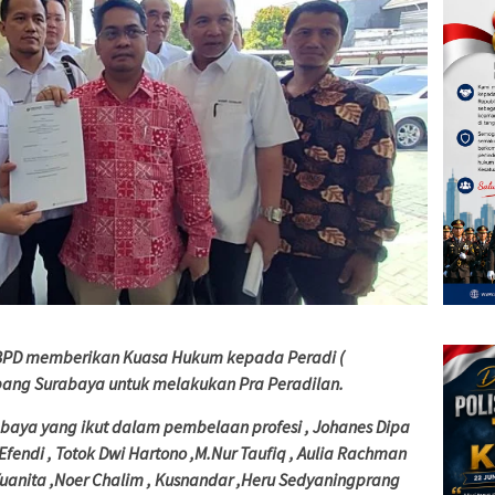
BPD memberikan Kuasa Hukum kepada Peradi (
bang Surabaya untuk melakukan Pra Peradilan.
baya yang ikut dalam pembelaan profesi , Johanes Dipa
fendi , Totok Dwi Hartono ,M.Nur Taufiq , Aulia Rachman
Yuanita ,Noer Chalim , Kusnandar ,Heru Sedyaningprang