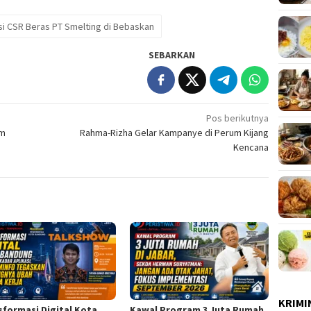
 CSR Beras PT Smelting di Bebaskan
SEBARKAN
Pos berikutnya
am
Rahma-Rizha Gelar Kampanye di Perum Kijang
Kencana
KRIMI
sformasi Digital Kota
Kawal Program 3 Juta Rumah