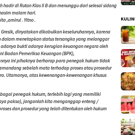
hadir di Rutan Klas II B dan menunggu dari selesai sidang
asim malam hari.
KULIN
ta ,amirul . Yitno .
N Gresik, dinyatakan dikabulkan keseluruhannya, karena
sah dalam menetapkan status tersangka yang melanggar
ak adanya bukti adanya kerugian keuangan negara oleh
ni Badan Pemeriksa Keuangan (BPK),
nya ini pihaknya berharap para penegak hukum tidak
emandang sebelah mata terhadap proses atau prosedur
cara. Utamanya, atas kewenangan-kewenangan khusus
agai penegak hukum, terlebih lagi yang memiliki
a paksa), janganlah kita menganggap enteng /
ses dan prosedur yang telah ditentukan oleh hukum