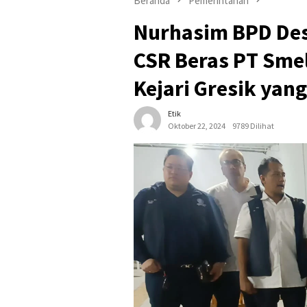
Beranda
Pemerintahan
Nurhasim BPD De
CSR Beras PT Smel
Kejari Gresik yan
Etik
Oktober 22, 2024
9789 Dilihat