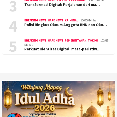
3
BREAKING NEWS
,
NASIONAL - INTERNASIONAL
136032 Dilihat
Transformasi Digital: Perjalanan dari ma…
4
BREAKING NEWS
,
HARD NEWS
,
KRIMINAL
126906 Dilihat
Polisi Ringkus Oknum Anggota BNN dan Okn…
5
BREAKING NEWS
,
HARD NEWS
,
PEMERINTAHAN
,
TOKOH
121915
Dilihat
Perkuat Identitas Digital, mata-peristiw…