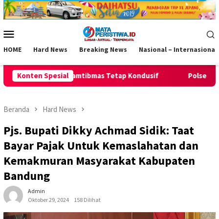
Loncat
ke
konten
Menu
Mobile
HOME
Hard News
Breaking News
Nasional – Internasional
s Tetap Kondusif
Konten Spesial
Polsek Pamarican Amankan Pertandingan
Beranda
Hard News
Pjs. Bupati Dikky Achmad Sidik: Taat
Bayar Pajak Untuk Kemaslahatan dan
Kemakmuran Masyarakat Kabupaten
Bandung
Admin
Oktober 29, 2024
158 Dilihat