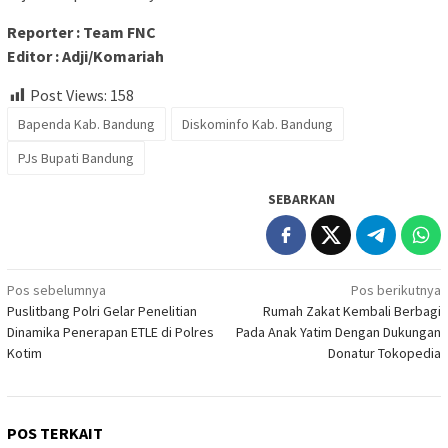
Reporter : Team FNC
Editor : Adji/Komariah
Post Views:
158
Bapenda Kab. Bandung
Diskominfo Kab. Bandung
PJs Bupati Bandung
SEBARKAN
Navigasi
Pos sebelumnya
Pos berikutnya
Puslitbang Polri Gelar Penelitian
Rumah Zakat Kembali Berbagi
pos
Dinamika Penerapan ETLE di Polres
Pada Anak Yatim Dengan Dukungan
Kotim
Donatur Tokopedia
POS TERKAIT