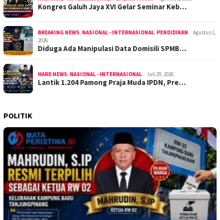
Kongres Galuh Jaya XVI Gelar Seminar Keb…
BREAKING NEWS
,
NASIONAL - INTERNASIONAL
,
PENDIDIKAN
Agustus 1,
2026
Diduga Ada Manipulasi Data Domisili SPMB…
HARD NEWS
,
NASIONAL - INTERNASIONAL
Juli 29, 2026
Lantik 1.204 Pamong Praja Muda IPDN, Pre…
POLITIK