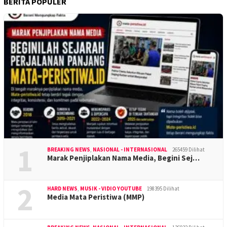
BERITA POPULER
1
BREAKING NEWS
,
NASIONAL - INTERNASIONAL
265459 Dilihat
Marak Penjiplakan Nama Media, Begini Sej…
2
HARD NEWS
,
MUSIK - VIDIO YOUTUBE
198395 Dilihat
Media Mata Peristiwa (MMP)