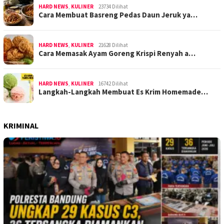
HARD NEWS
,
KULINER
23734 Dilihat
Cara Membuat Basreng Pedas Daun Jeruk ya…
HARD NEWS
,
KULINER
21628 Dilihat
Cara Memasak Ayam Goreng Krispi Renyah a…
HARD NEWS
,
KULINER
16742 Dilihat
Langkah-Langkah Membuat Es Krim Homemade…
KRIMINAL