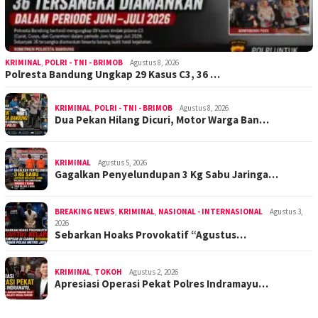
KRIMINAL
,
POLRI - TNI - BRIMOB
Agustus 8, 2026
Polresta Bandung Ungkap 29 Kasus C3, 36 …
KRIMINAL
,
POLRI - TNI - BRIMOB
Agustus 8, 2026
Dua Pekan Hilang Dicuri, Motor Warga Ban…
KRIMINAL
Agustus 5, 2026
Gagalkan Penyelundupan 3 Kg Sabu Jaringa…
BREAKING NEWS
,
KRIMINAL
,
NASIONAL - INTERNASIONAL
Agustus 3,
2026
Sebarkan Hoaks Provokatif “Agustus…
KRIMINAL
,
TOKOH
Agustus 2, 2026
Apresiasi Operasi Pekat Polres Indramayu…