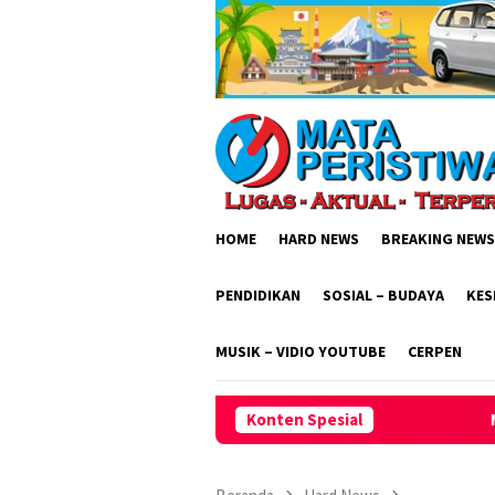
Loncat
ke
konten
HOME
HARD NEWS
BREAKING NEWS
PENDIDIKAN
SOSIAL – BUDAYA
KES
MUSIK – VIDIO YOUTUBE
CERPEN
Konten Spesial
Momentum HUT ke-2 AKPERSI,