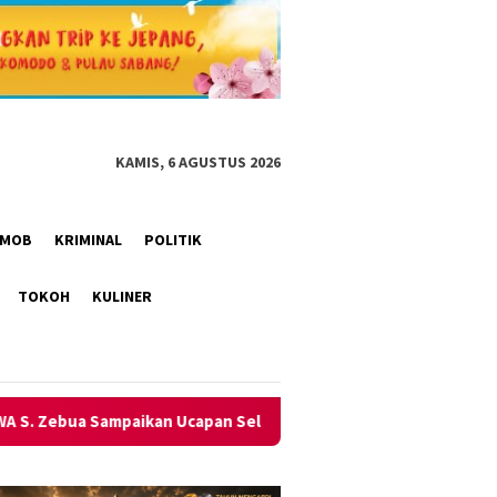
KAMIS, 6 AGUSTUS 2026
RIMOB
KRIMINAL
POLITIK
TOKOH
KULINER
n Selamat dan Apresiasi
Kapolres Kotim Pimpin Langsu