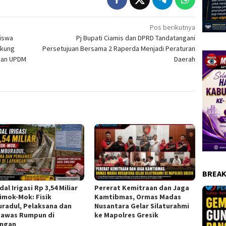
Pos berikutnya
iswa
Pj Bupati Ciamis dan DPRD Tandatangani
ukung
Persetujuan Bersama 2 Raperda Menjadi Peraturan
asan UPDM
Daerah
BREAK
al Irigasi Rp 3,54 Miliar
Pererat Kemitraan dan Jaga
Simok-Mok: Fisik
Kamtibmas, Ormas Madas
radul, Pelaksana dan
Nusantara Gelar Silaturahmi
awas Rumpun di
ke Mapolres Gresik
ngan