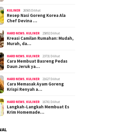
KULINER
26565 Dilihat
Resep Nasi Goreng Korea Ala
Chef Devina …
HARD NEWS
,
KULINER
25892 Dilihat
Kreasi Camilan Rumahan: Mudah,
Murah, da…
HARD NEWS
,
KULINER
23731 Dilihat
Cara Membuat Basreng Pedas
Daun Jeruk ya…
HARD NEWS
,
KULINER
21627 Dilihat
Cara Memasak Ayam Goreng
Krispi Renyah a…
HARD NEWS
,
KULINER
16741 Dilihat
Langkah-Langkah Membuat Es
Krim Homemade…
NAL