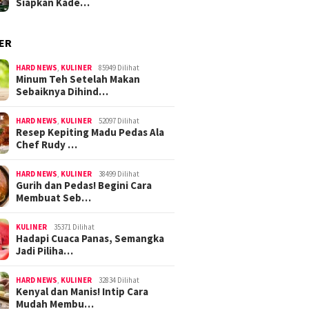
Siapkan Kade…
ER
HARD NEWS
,
KULINER
85949 Dilihat
Minum Teh Setelah Makan
Sebaiknya Dihind…
HARD NEWS
,
KULINER
52097 Dilihat
Resep Kepiting Madu Pedas Ala
Chef Rudy …
HARD NEWS
,
KULINER
38499 Dilihat
Gurih dan Pedas! Begini Cara
Membuat Seb…
KULINER
35371 Dilihat
Hadapi Cuaca Panas, Semangka
Jadi Piliha…
HARD NEWS
,
KULINER
32834 Dilihat
Kenyal dan Manis! Intip Cara
Mudah Membu…