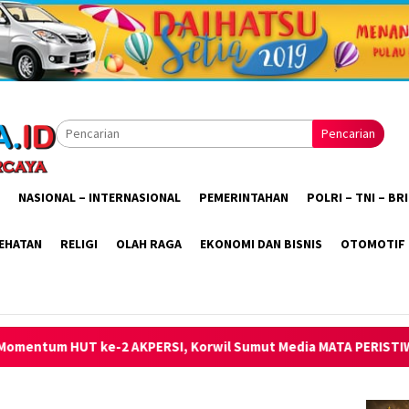
Pencarian
NASIONAL – INTERNASIONAL
PEMERINTAHAN
POLRI – TNI – B
EHATAN
RELIGI
OLAH RAGA
EKONOMI DAN BISNIS
OTOMOTIF
 Korwil Sumut Media MATA PERISTIWA S. Zebua Sampaikan Ucapa