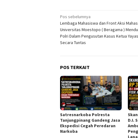
Navigasi
Pos sebelumnya
Lembaga Mahasiswa dan Front Aksi Mahas
pos
Universitas Moestopo ( Beragama ) Mend
Polri Dalam Pengusutan Kasus Ketua Yay
Secara Tuntas
POS TERKAIT
Satresnarkoba Polresta
Skand
Tanjungpinang Gandeng Jasa
D.I. 
Ekspedisi Cegah Peredaran
Ambu
Narkoba
Peng
Lapa