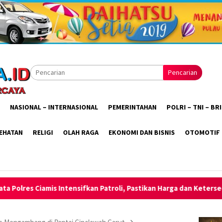
Pencarian
NASIONAL – INTERNASIONAL
PEMERINTAHAN
POLRI – TNI – B
EHATAN
RELIGI
OLAH RAGA
EKONOMI DAN BISNIS
OTOMOTIF
kan Patroli, Pastikan Harga dan Ketersediaan Bahan Pokok Tetap 