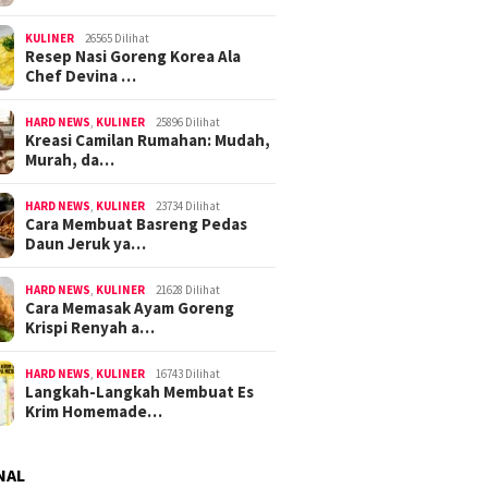
KULINER
26565 Dilihat
Resep Nasi Goreng Korea Ala
Chef Devina …
HARD NEWS
,
KULINER
25896 Dilihat
Kreasi Camilan Rumahan: Mudah,
Murah, da…
HARD NEWS
,
KULINER
23734 Dilihat
Cara Membuat Basreng Pedas
Daun Jeruk ya…
HARD NEWS
,
KULINER
21628 Dilihat
Cara Memasak Ayam Goreng
Krispi Renyah a…
HARD NEWS
,
KULINER
16743 Dilihat
Langkah-Langkah Membuat Es
Krim Homemade…
NAL