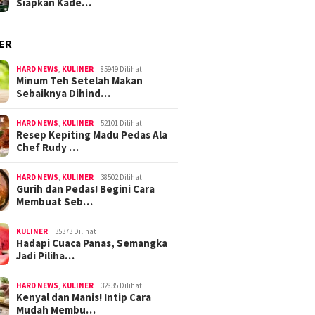
Siapkan Kade…
ER
HARD NEWS
,
KULINER
85949 Dilihat
Minum Teh Setelah Makan
Sebaiknya Dihind…
HARD NEWS
,
KULINER
52101 Dilihat
Resep Kepiting Madu Pedas Ala
Chef Rudy …
HARD NEWS
,
KULINER
38502 Dilihat
Gurih dan Pedas! Begini Cara
Membuat Seb…
KULINER
35373 Dilihat
Hadapi Cuaca Panas, Semangka
Jadi Piliha…
HARD NEWS
,
KULINER
32835 Dilihat
Kenyal dan Manis! Intip Cara
Mudah Membu…