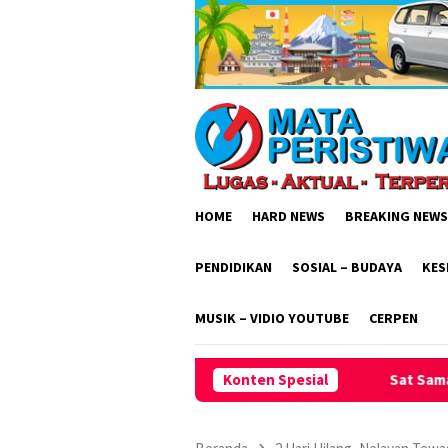
Loncat
ke
konten
HOME
HARD NEWS
BREAKING NEWS
PENDIDIKAN
SOSIAL – BUDAYA
KES
MUSIK – VIDIO YOUTUBE
CERPEN
Sat Samata Polres Ciamis Intensif
Konten Spesial