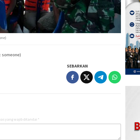
one)
o: someone)
SEBARKAN
as yang wajib ditandai
*