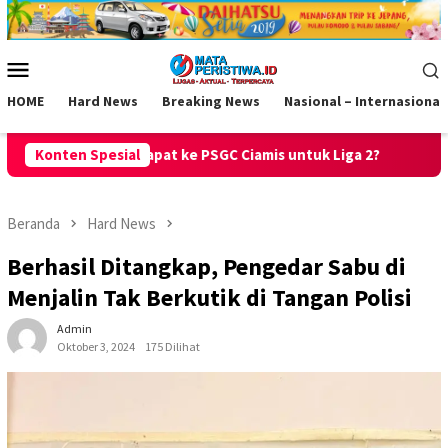
Loncat
ke
konten
Menu
Mobile
HOME
Hard News
Breaking News
Nasional – Internasional
SGC Ciamis untuk Liga 2?
Konten Spesial
Raih Predikat Sangat Baik, PPID 
Beranda
Hard News
Berhasil Ditangkap, Pengedar Sabu di
Menjalin Tak Berkutik di Tangan Polisi
Admin
Oktober 3, 2024
175 Dilihat