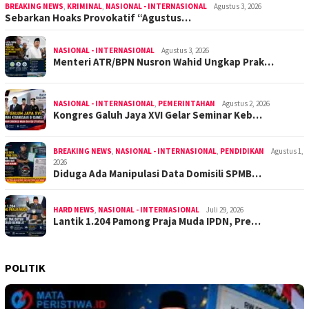
BREAKING NEWS
,
KRIMINAL
,
NASIONAL - INTERNASIONAL
Agustus 3, 2026
Sebarkan Hoaks Provokatif “Agustus…
NASIONAL - INTERNASIONAL
Agustus 3, 2026
Menteri ATR/BPN Nusron Wahid Ungkap Prak…
NASIONAL - INTERNASIONAL
,
PEMERINTAHAN
Agustus 2, 2026
Kongres Galuh Jaya XVI Gelar Seminar Keb…
BREAKING NEWS
,
NASIONAL - INTERNASIONAL
,
PENDIDIKAN
Agustus 1,
2026
Diduga Ada Manipulasi Data Domisili SPMB…
HARD NEWS
,
NASIONAL - INTERNASIONAL
Juli 29, 2026
Lantik 1.204 Pamong Praja Muda IPDN, Pre…
POLITIK