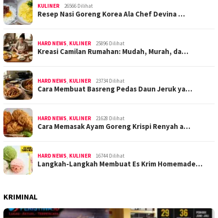
KULINER
26566 Dilihat
Resep Nasi Goreng Korea Ala Chef Devina …
HARD NEWS
,
KULINER
25896 Dilihat
Kreasi Camilan Rumahan: Mudah, Murah, da…
HARD NEWS
,
KULINER
23734 Dilihat
Cara Membuat Basreng Pedas Daun Jeruk ya…
HARD NEWS
,
KULINER
21628 Dilihat
Cara Memasak Ayam Goreng Krispi Renyah a…
HARD NEWS
,
KULINER
16744 Dilihat
Langkah-Langkah Membuat Es Krim Homemade…
KRIMINAL