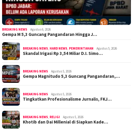
BREAKING NEWS
Agustus 6, 2026
Gempa M 5,3 Guncang Pangandaran Hingga J…
BREAKING NEWS
,
HARD NEWS
,
PEMERINTAHAN
Agustus 5, 2026
Skandal Irigasi Rp 3,54 Miliar D.I. Simo…
BREAKING NEWS
Agustus 5, 2026
Gempa Magnitudo 5,3 Guncang Pangandaran,…
BREAKING NEWS
Agustus 5, 2026
Tingkatkan Profesionalisme Jurnalis, FKJ…
BREAKING NEWS
,
RELIGI
Agustus 5, 2026
Khotib dan Dai Millenial di Siapkan Kade…