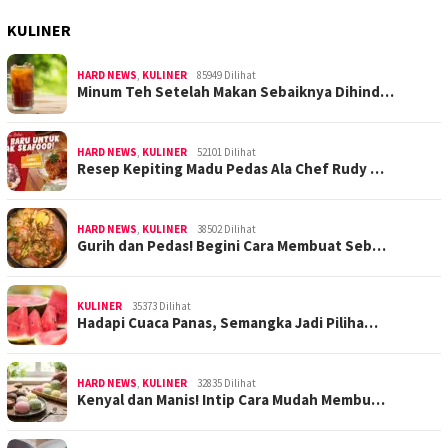
KULINER
HARD NEWS
,
KULINER
85949 Dilihat
Minum Teh Setelah Makan Sebaiknya Dihind…
HARD NEWS
,
KULINER
52101 Dilihat
Resep Kepiting Madu Pedas Ala Chef Rudy …
HARD NEWS
,
KULINER
38502 Dilihat
Gurih dan Pedas! Begini Cara Membuat Seb…
KULINER
35373 Dilihat
Hadapi Cuaca Panas, Semangka Jadi Piliha…
HARD NEWS
,
KULINER
32835 Dilihat
Kenyal dan Manis! Intip Cara Mudah Membu…