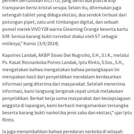
permen bertuliskan XYLITOL yang berisi dua plastik klip
transparan berisi kristal serupa. Selain itu, ditemukan juga
setengah tablet yang diduga ekstasi, dua sendok terbuat dari
potongan pipet, satu unit timbangan digital, dan sebuah
ponsel merek VIVO Y28 warna Gleaming Orange beserta kartu
SIM. Semua barang bukti tersebut diakui oleh ST sebagai
miliknya,” Kamis (3/9/2024)
Kapolres Landak, AKBP Siswo Dwi Nugroho, S.H., S.I.K., melalui
Ps. Kasat Resnarkoba Polres Landak, Iptu Rinto, S.Sos., S.H.,
mengatakan bahwa mengatakan bahwa penangkapan ini
merupakan hasil dari penyelidikan mendalam berdasarkan
informasi yang diterima dari masyarakat. Setelah menerima
informasi, kami langsung bergerak cepat untuk melakukan
penyelidikan. Berkat kerja sama masyarakat dan kesiapsiagaan
anggota di lapangan, kami berhasil mengamankan tersangka
beserta barang bukti narkotika jenis sabu dan ekstasi,” ujar Iptu
Rinto.
Ia juga menambahkan bahwa peredaran narkoba di wilayah