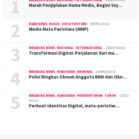
1
Marak Penjiplakan Nama Media, Begini Sej…
2
HARD NEWS
,
MUSIK - VIDIO YOUTUBE
198395 Dilihat
Media Mata Peristiwa (MMP)
3
BREAKING NEWS
,
NASIONAL - INTERNASIONAL
136032 Dilihat
Transformasi Digital: Perjalanan dari ma…
4
BREAKING NEWS
,
HARD NEWS
,
KRIMINAL
126906 Dilihat
Polisi Ringkus Oknum Anggota BNN dan Okn…
5
BREAKING NEWS
,
HARD NEWS
,
PEMERINTAHAN
,
TOKOH
121915
Dilihat
Perkuat Identitas Digital, mata-peristiw…