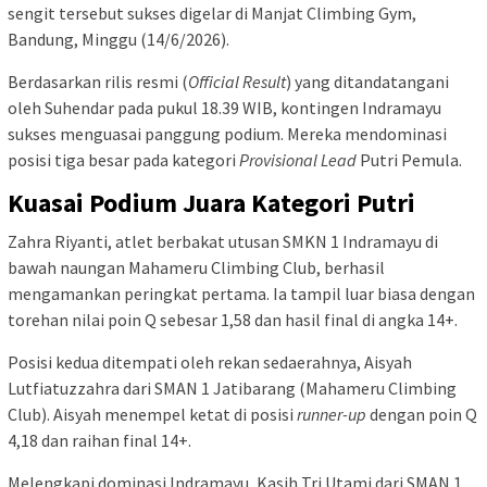
sengit tersebut sukses digelar di Manjat Climbing Gym,
Bandung, Minggu (14/6/2026).
Berdasarkan rilis resmi (
Official Result
) yang ditandatangani
oleh Suhendar pada pukul 18.39 WIB, kontingen Indramayu
sukses menguasai panggung podium. Mereka mendominasi
posisi tiga besar pada kategori
Provisional Lead
Putri Pemula.
Kuasai Podium Juara Kategori Putri
Zahra Riyanti, atlet berbakat utusan SMKN 1 Indramayu di
bawah naungan Mahameru Climbing Club, berhasil
mengamankan peringkat pertama. Ia tampil luar biasa dengan
torehan nilai poin Q sebesar 1,58 dan hasil final di angka 14+.
Posisi kedua ditempati oleh rekan sedaerahnya, Aisyah
Lutfiatuzzahra dari SMAN 1 Jatibarang (Mahameru Climbing
Club). Aisyah menempel ketat di posisi
runner-up
dengan poin Q
4,18 dan raihan final 14+.
Melengkapi dominasi Indramayu, Kasih Tri Utami dari SMAN 1