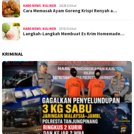
HARD NEWS
,
KULINER
21628 Dilihat
Cara Memasak Ayam Goreng Krispi Renyah a…
HARD NEWS
,
KULINER
16742 Dilihat
Langkah-Langkah Membuat Es Krim Homemade…
KRIMINAL