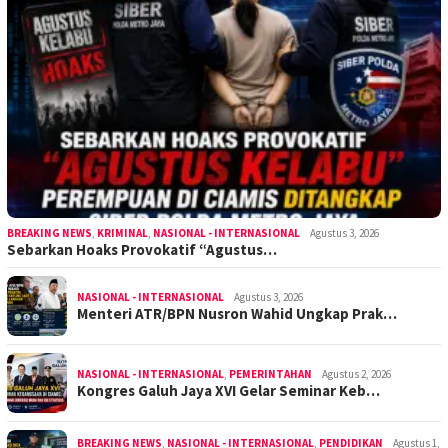
BREAKING NEWS
,
KRIMINAL
,
NASIONAL - INTERNASIONAL
Agustus 3, 2026
Sebarkan Hoaks Provokatif “Agustus…
NASIONAL - INTERNASIONAL
Agustus 3, 2026
Menteri ATR/BPN Nusron Wahid Ungkap Prak…
NASIONAL - INTERNASIONAL
,
PEMERINTAHAN
Agustus 2, 2026
Kongres Galuh Jaya XVI Gelar Seminar Keb…
BREAKING NEWS
,
NASIONAL - INTERNASIONAL
,
PENDIDIKAN
Agustus 1,