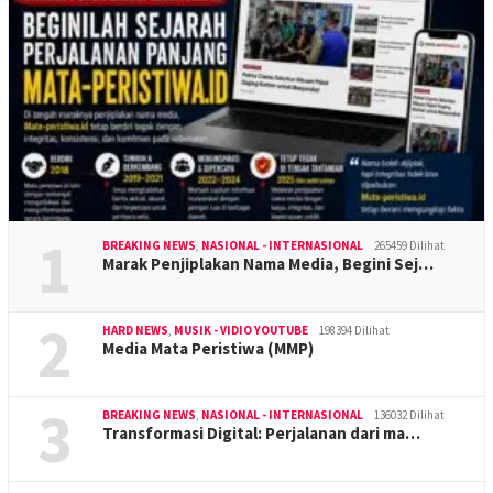
1
BREAKING NEWS
,
NASIONAL - INTERNASIONAL
265459 Dilihat
Marak Penjiplakan Nama Media, Begini Sej…
2
HARD NEWS
,
MUSIK - VIDIO YOUTUBE
198394 Dilihat
Media Mata Peristiwa (MMP)
3
BREAKING NEWS
,
NASIONAL - INTERNASIONAL
136032 Dilihat
Transformasi Digital: Perjalanan dari ma…