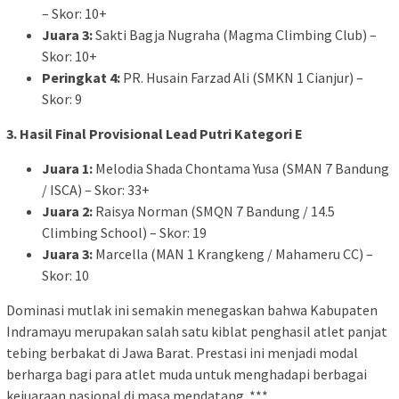
– Skor: 10+
Juara 3:
Sakti Bagja Nugraha (Magma Climbing Club) –
Skor: 10+
Peringkat 4:
PR. Husain Farzad Ali (SMKN 1 Cianjur) –
Skor: 9
3. Hasil Final Provisional Lead Putri Kategori E
Juara 1:
Melodia Shada Chontama Yusa (SMAN 7 Bandung
/ ISCA) – Skor: 33+
Juara 2:
Raisya Norman (SMQN 7 Bandung / 14.5
Climbing School) – Skor: 19
Juara 3:
Marcella (MAN 1 Krangkeng / Mahameru CC) –
Skor: 10
Dominasi mutlak ini semakin menegaskan bahwa Kabupaten
Indramayu merupakan salah satu kiblat penghasil atlet panjat
tebing berbakat di Jawa Barat. Prestasi ini menjadi modal
berharga bagi para atlet muda untuk menghadapi berbagai
kejuaraan nasional di masa mendatang. ***