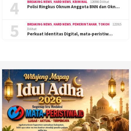
4
BREAKING NEWS
,
HARD NEWS
,
KRIMINAL
126906 Dilihat
Polisi Ringkus Oknum Anggota BNN dan Okn…
5
BREAKING NEWS
,
HARD NEWS
,
PEMERINTAHAN
,
TOKOH
121915
Dilihat
Perkuat Identitas Digital, mata-peristiw…