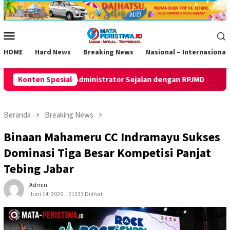
Loncat
ke
konten
Menu
Mobile
HOME
Hard News
Breaking News
Nasional – Internasional
nistrator Sejalan dengan RPJMD
Konten Spesial
Inovasi Pelaminan Pengan
Beranda
Breaking News
Binaan Mahameru CC Indramayu Sukses
Dominasi Tiga Besar Kompetisi Panjat
Tebing Jabar
Admin
Juni 14, 2026
21233 Dilihat