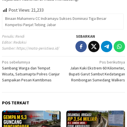
Post Views:
21,233
Binaan Mahameru CC Indramayu Sukses Dominasi Tiga Besar
Kompetisi Panjat Tebing Jabar
Penulis: Rendi
SEBARKAN
Editor: Redaksi
Sumber:
https://mata-peristiwa.id/
Navigasi
Pos sebelumnya
Pos berikutnya
Sambang Warga dan Tempat
Jalan Kaki Ekstrem 60 Kilometer,
pos
Wisata, Satsamapta Polres Cianjur
Bupati Garut Sambut Kedatangan
Sampaikan Pesan Kamtibmas
Rombongan Sumedang Walkers
POS TERKAIT