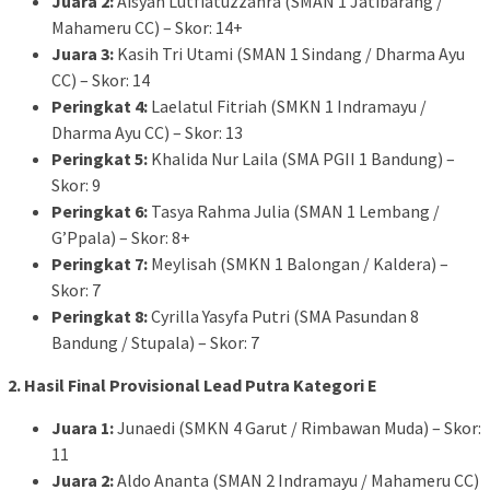
Juara 2:
Aisyah Lutfiatuzzahra (SMAN 1 Jatibarang /
Mahameru CC) – Skor: 14+
Juara 3:
Kasih Tri Utami (SMAN 1 Sindang / Dharma Ayu
CC) – Skor: 14
Peringkat 4:
Laelatul Fitriah (SMKN 1 Indramayu /
Dharma Ayu CC) – Skor: 13
Peringkat 5:
Khalida Nur Laila (SMA PGII 1 Bandung) –
Skor: 9
Peringkat 6:
Tasya Rahma Julia (SMAN 1 Lembang /
G’Ppala) – Skor: 8+
Peringkat 7:
Meylisah (SMKN 1 Balongan / Kaldera) –
Skor: 7
Peringkat 8:
Cyrilla Yasyfa Putri (SMA Pasundan 8
Bandung / Stupala) – Skor: 7
2. Hasil Final Provisional Lead Putra Kategori E
Juara 1:
Junaedi (SMKN 4 Garut / Rimbawan Muda) – Skor:
11
Juara 2:
Aldo Ananta (SMAN 2 Indramayu / Mahameru CC)