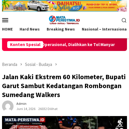
Loncat
ke
konten
Menu
Mobile
HOME
Hard News
Breaking News
Nasional – Internasional
al, Dialihkan ke Tol Manyar
Konten Spesial
Momentum HUT ke-2 AKPERSI,
Beranda
Sosial - Budaya
Jalan Kaki Ekstrem 60 Kilometer, Bupati
Garut Sambut Kedatangan Rombongan
Sumedang Walkers
Admin
Juni 14, 2026
26032 Dilihat