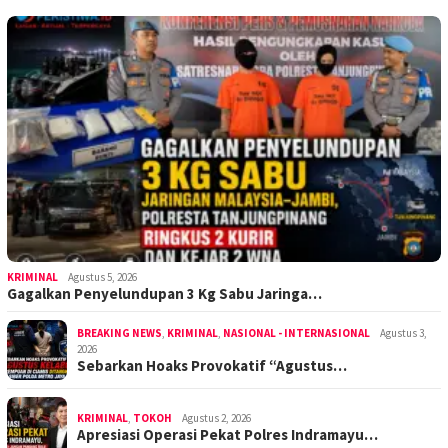
KRIMINAL
Agustus 5, 2026
Gagalkan Penyelundupan 3 Kg Sabu Jaringa…
BREAKING NEWS
,
KRIMINAL
,
NASIONAL - INTERNASIONAL
Agustus 3,
2026
Sebarkan Hoaks Provokatif “Agustus…
KRIMINAL
,
TOKOH
Agustus 2, 2026
Apresiasi Operasi Pekat Polres Indramayu…