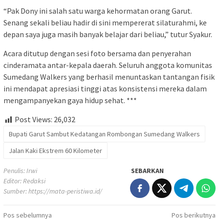
“Pak Dony ini salah satu warga kehormatan orang Garut.
Senang sekali beliau hadir di sini mempererat silaturahmi, ke
depan saya juga masih banyak belajar dari beliau,” tutur Syakur.
Acara ditutup dengan sesi foto bersama dan penyerahan
cinderamata antar-kepala daerah. Seluruh anggota komunitas
Sumedang Walkers yang berhasil menuntaskan tantangan fisik
ini mendapat apresiasi tinggi atas konsistensi mereka dalam
mengampanyekan gaya hidup sehat. ***
Post Views:
26,032
Bupati Garut Sambut Kedatangan Rombongan Sumedang Walkers
Jalan Kaki Ekstrem 60 Kilometer
Penulis: Irwi
SEBARKAN
Editor: Redaksi
Sumber:
https://mata-peristiwa.id/
Navigasi
Pos sebelumnya
Pos berikutnya