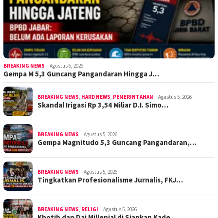
BREAKING NEWS
Agustus 6, 2026
Gempa M 5,3 Guncang Pangandaran Hingga J…
BREAKING NEWS
,
HARD NEWS
,
PEMERINTAHAN
Agustus 5, 2026
Skandal Irigasi Rp 3,54 Miliar D.I. Simo…
BREAKING NEWS
Agustus 5, 2026
Gempa Magnitudo 5,3 Guncang Pangandaran,…
BREAKING NEWS
Agustus 5, 2026
Tingkatkan Profesionalisme Jurnalis, FKJ…
BREAKING NEWS
,
RELIGI
Agustus 5, 2026
Khotib dan Dai Millenial di Siapkan Kade…