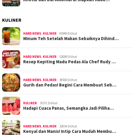
KULINER
HARD NEWS
,
KULINER
85949 Dilihat
Minum Teh Setelah Makan Sebaiknya Dihind…
HARD NEWS
,
KULINER
52099 Dilihat
Resep Kepiting Madu Pedas Ala Chef Rudy …
HARD NEWS
,
KULINER
38500 Dilihat
Gurih dan Pedas! Begini Cara Membuat Seb…
KULINER
35371 Dilihat
Hadapi Cuaca Panas, Semangka Jadi Piliha…
HARD NEWS
,
KULINER
32834 Dilihat
Kenyal dan Manis! Intip Cara Mudah Membu…