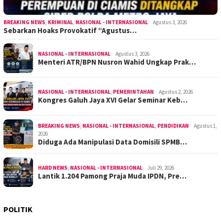
BREAKING NEWS
,
KRIMINAL
,
NASIONAL - INTERNASIONAL
Agustus 3, 2026
Sebarkan Hoaks Provokatif “Agustus…
NASIONAL - INTERNASIONAL
Agustus 3, 2026
Menteri ATR/BPN Nusron Wahid Ungkap Prak…
NASIONAL - INTERNASIONAL
,
PEMERINTAHAN
Agustus 2, 2026
Kongres Galuh Jaya XVI Gelar Seminar Keb…
BREAKING NEWS
,
NASIONAL - INTERNASIONAL
,
PENDIDIKAN
Agustus 1,
2026
Diduga Ada Manipulasi Data Domisili SPMB…
HARD NEWS
,
NASIONAL - INTERNASIONAL
Juli 29, 2026
Lantik 1.204 Pamong Praja Muda IPDN, Pre…
POLITIK