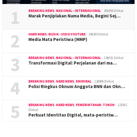
1
BREAKING NEWS
,
NASIONAL - INTERNASIONAL
265459 Dilihat
Marak Penjiplakan Nama Media, Begini Sej…
2
HARD NEWS
,
MUSIK - VIDIO YOUTUBE
198393 Dilihat
Media Mata Peristiwa (MMP)
3
BREAKING NEWS
,
NASIONAL - INTERNASIONAL
136031 Dilihat
Transformasi Digital: Perjalanan dari ma…
4
BREAKING NEWS
,
HARD NEWS
,
KRIMINAL
126906 Dilihat
Polisi Ringkus Oknum Anggota BNN dan Okn…
5
BREAKING NEWS
,
HARD NEWS
,
PEMERINTAHAN
,
TOKOH
121915
Dilihat
Perkuat Identitas Digital, mata-peristiw…