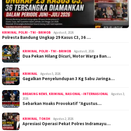
KRIMINAL
,
POLRI - TNI - BRIMOB
Agustus 8, 2026
Polresta Bandung Ungkap 29 Kasus C3, 36 …
KRIMINAL
,
POLRI - TNI - BRIMOB
Agustus 8, 2026
Dua Pekan Hilang Dicuri, Motor Warga Ban…
KRIMINAL
Agustus 5, 2026
Gagalkan Penyelundupan 3 Kg Sabu Jaringa…
BREAKING NEWS
,
KRIMINAL
,
NASIONAL - INTERNASIONAL
Agustus 3,
2026
Sebarkan Hoaks Provokatif “Agustus…
KRIMINAL
,
TOKOH
Agustus 2, 2026
Apresiasi Operasi Pekat Polres Indramayu…