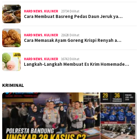
HARD NEWS
,
KULINER
23734 Dilihat
Cara Membuat Basreng Pedas Daun Jeruk ya…
HARD NEWS
,
KULINER
21628 Dilihat
Cara Memasak Ayam Goreng Krispi Renyah a…
HARD NEWS
,
KULINER
16742 Dilihat
Langkah-Langkah Membuat Es Krim Homemade…
KRIMINAL