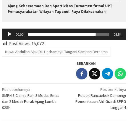
Ajang Kebersamaan Dan Sportivitas Turnamen futsal UPT
Pemasyarakatan Wilayah Tapanuli Raya Dilaksanakan
Pemutar
00:00
03:54
Audio
Post Views:
15,072
Kuwu Abdullah Ajak DLH Indramayu Tangani Sampah Bersama
SEBARKAN
Navigasi
Pos sebelumnya
Pos berikutnya
SMPN 8 Ciamis Raih 3 Medali Emas
Polsek Rancaekek Dampingi
pos
dan 2 Medali Perak Ajang Lomba
Pemeriksaan Ahli Gizi di SPPG
02SN
Linggar 4