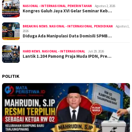
NASIONAL - INTERNASIONAL
,
PEMERINTAHAN
Agustus 2, 2026
Kongres Galuh Jaya XVI Gelar Seminar Keb…
BREAKING NEWS
,
NASIONAL - INTERNASIONAL
,
PENDIDIKAN
Agustus 1,
2026
Diduga Ada Manipulasi Data Domisili SPMB…
HARD NEWS
,
NASIONAL - INTERNASIONAL
Juli 29, 2026
Lantik 1.204 Pamong Praja Muda IPDN, Pre…
POLITIK