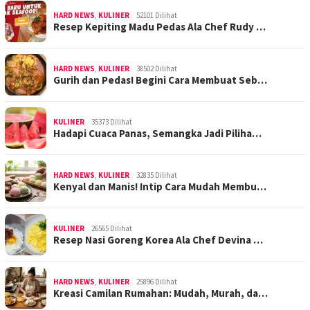
HARD NEWS
,
KULINER
52101 Dilihat
Resep Kepiting Madu Pedas Ala Chef Rudy …
HARD NEWS
,
KULINER
38502 Dilihat
Gurih dan Pedas! Begini Cara Membuat Seb…
KULINER
35373 Dilihat
Hadapi Cuaca Panas, Semangka Jadi Piliha…
HARD NEWS
,
KULINER
32835 Dilihat
Kenyal dan Manis! Intip Cara Mudah Membu…
KULINER
26565 Dilihat
Resep Nasi Goreng Korea Ala Chef Devina …
HARD NEWS
,
KULINER
25896 Dilihat
Kreasi Camilan Rumahan: Mudah, Murah, da…