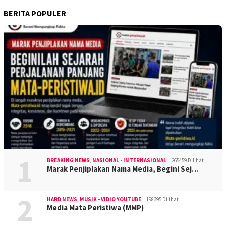
BERITA POPULER
1
BREAKING NEWS
,
NASIONAL - INTERNASIONAL
265459 Dilihat
Marak Penjiplakan Nama Media, Begini Sej…
2
HARD NEWS
,
MUSIK - VIDIO YOUTUBE
198395 Dilihat
Media Mata Peristiwa (MMP)