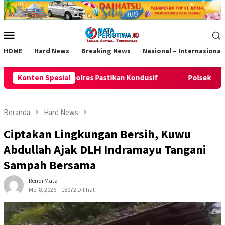
Loncat
ke
konten
Menu
Mobile
HOME
Hard News
Breaking News
Nasional – Internasional
astikan Kondusif
Konten Spesial
Polsek Cisaga Aktif Sambangi Warga, P
Beranda
Hard News
Ciptakan Lingkungan Bersih, Kuwu
Abdullah Ajak DLH Indramayu Tangani
Sampah Bersama
Rendi Mata
Mei 8, 2026
15072 Dilihat