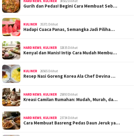
HARD NEWS
,
KULINER
38502 Dilihat
Gurih dan Pedas! Begini Cara Membuat Seb…
KULINER
35371 Dilihat
Hadapi Cuaca Panas, Semangka Jadi Piliha…
HARD NEWS
,
KULINER
32835 Dilihat
Kenyal dan Manis! Intip Cara Mudah Membu…
KULINER
26565 Dilihat
Resep Nasi Goreng Korea Ala Chef Devina …
HARD NEWS
,
KULINER
25893 Dilihat
Kreasi Camilan Rumahan: Mudah, Murah, da…
HARD NEWS
,
KULINER
23734 Dilihat
Cara Membuat Basreng Pedas Daun Jeruk ya…