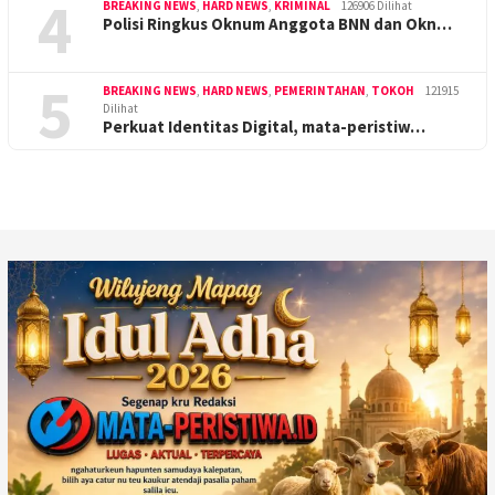
4
BREAKING NEWS
,
HARD NEWS
,
KRIMINAL
126906 Dilihat
Polisi Ringkus Oknum Anggota BNN dan Okn…
5
BREAKING NEWS
,
HARD NEWS
,
PEMERINTAHAN
,
TOKOH
121915
Dilihat
Perkuat Identitas Digital, mata-peristiw…