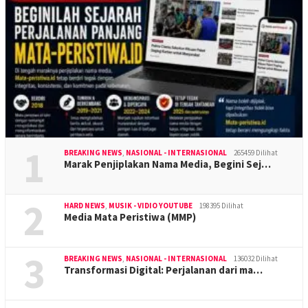
1
BREAKING NEWS
,
NASIONAL - INTERNASIONAL
265459 Dilihat
Marak Penjiplakan Nama Media, Begini Sej…
2
HARD NEWS
,
MUSIK - VIDIO YOUTUBE
198395 Dilihat
Media Mata Peristiwa (MMP)
3
BREAKING NEWS
,
NASIONAL - INTERNASIONAL
136032 Dilihat
Transformasi Digital: Perjalanan dari ma…