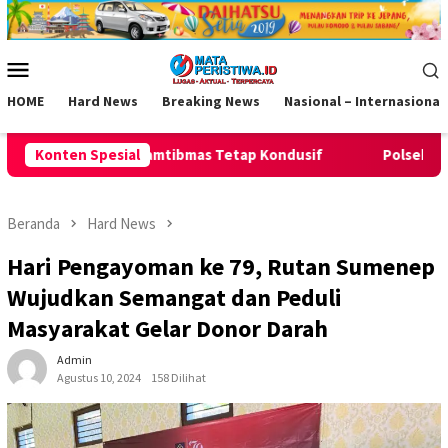
Loncat
ke
konten
Menu
Mobile
HOME
Hard News
Breaking News
Nasional – Internasional
as Tetap Kondusif
Konten Spesial
Polsek Pamarican Amankan Pertandinga
Beranda
Hard News
Hari Pengayoman ke 79, Rutan Sumenep
Wujudkan Semangat dan Peduli
Masyarakat Gelar Donor Darah
Admin
Agustus 10, 2024
158 Dilihat