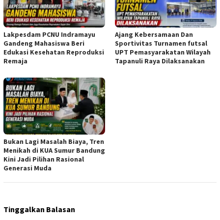
Lakpesdam PCNU Indramayu
Ajang Kebersamaan Dan
Gandeng Mahasiswa Beri
Sportivitas Turnamen futsal
Edukasi Kesehatan Reproduksi
UPT Pemasyarakatan Wilayah
Remaja
Tapanuli Raya Dilaksanakan
Bukan Lagi Masalah Biaya, Tren
Menikah di KUA Sumur Bandung
Kini Jadi Pilihan Rasional
Generasi Muda
Tinggalkan Balasan