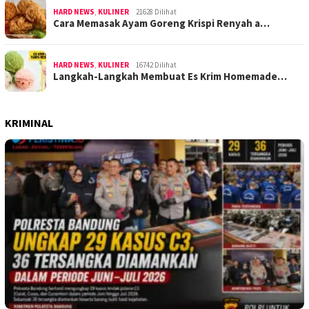
HARD NEWS
,
KULINER
21628 Dilihat
Cara Memasak Ayam Goreng Krispi Renyah a…
HARD NEWS
,
KULINER
16742 Dilihat
Langkah-Langkah Membuat Es Krim Homemade…
KRIMINAL