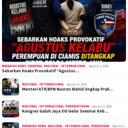
BREAKING NEWS
,
KRIMINAL
,
NASIONAL - INTERNASIONAL
Agustus 3, 2026
Sebarkan Hoaks Provokatif “Agustus…
NASIONAL - INTERNASIONAL
Agustus 3, 2026
Menteri ATR/BPN Nusron Wahid Ungkap Prak…
NASIONAL - INTERNASIONAL
,
PEMERINTAHAN
Agustus 2, 2026
Kongres Galuh Jaya XVI Gelar Seminar Keb…
BREAKING NEWS
,
NASIONAL - INTERNASIONAL
,
PENDIDIKAN
Agustus 1,