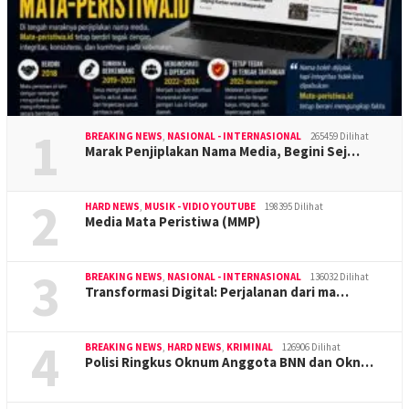
1
BREAKING NEWS
,
NASIONAL - INTERNASIONAL
265459 Dilihat
Marak Penjiplakan Nama Media, Begini Sej…
2
HARD NEWS
,
MUSIK - VIDIO YOUTUBE
198395 Dilihat
Media Mata Peristiwa (MMP)
3
BREAKING NEWS
,
NASIONAL - INTERNASIONAL
136032 Dilihat
Transformasi Digital: Perjalanan dari ma…
4
BREAKING NEWS
,
HARD NEWS
,
KRIMINAL
126906 Dilihat
Polisi Ringkus Oknum Anggota BNN dan Okn…