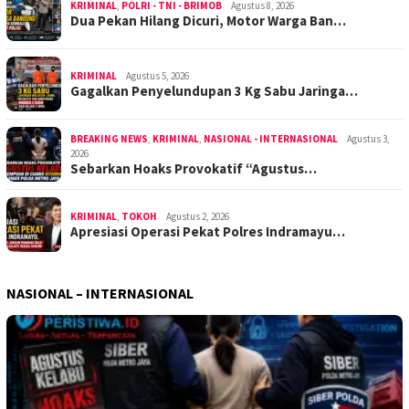
KRIMINAL
,
POLRI - TNI - BRIMOB
Agustus 8, 2026
Dua Pekan Hilang Dicuri, Motor Warga Ban…
KRIMINAL
Agustus 5, 2026
Gagalkan Penyelundupan 3 Kg Sabu Jaringa…
BREAKING NEWS
,
KRIMINAL
,
NASIONAL - INTERNASIONAL
Agustus 3,
2026
Sebarkan Hoaks Provokatif “Agustus…
KRIMINAL
,
TOKOH
Agustus 2, 2026
Apresiasi Operasi Pekat Polres Indramayu…
NASIONAL – INTERNASIONAL