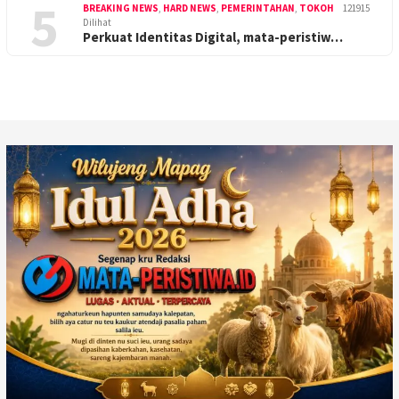
5
BREAKING NEWS
,
HARD NEWS
,
PEMERINTAHAN
,
TOKOH
121915
Dilihat
Perkuat Identitas Digital, mata-peristiw…