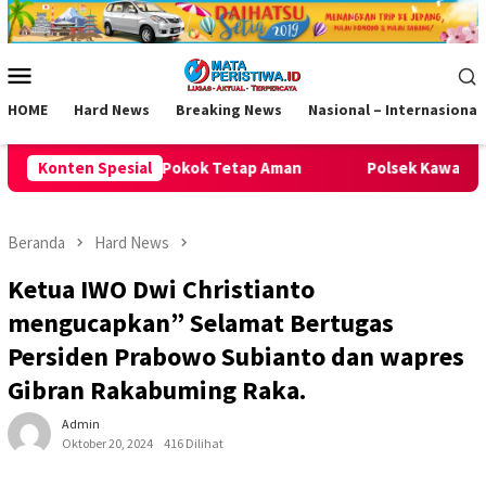
Loncat
ke
konten
Menu
Mobile
HOME
Hard News
Breaking News
Nasional – Internasional
Aman
Konten Spesial
Polsek Kawali Pastikan Jalan Sehat HUT RI ke-81 di 
Beranda
Hard News
Ketua IWO Dwi Christianto
mengucapkan” Selamat Bertugas
Persiden Prabowo Subianto dan wapres
Gibran Rakabuming Raka.
Admin
Oktober 20, 2024
416 Dilihat