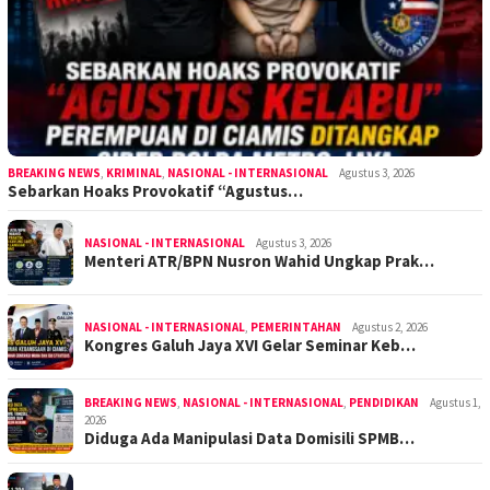
BREAKING NEWS
,
KRIMINAL
,
NASIONAL - INTERNASIONAL
Agustus 3, 2026
Sebarkan Hoaks Provokatif “Agustus…
NASIONAL - INTERNASIONAL
Agustus 3, 2026
Menteri ATR/BPN Nusron Wahid Ungkap Prak…
NASIONAL - INTERNASIONAL
,
PEMERINTAHAN
Agustus 2, 2026
Kongres Galuh Jaya XVI Gelar Seminar Keb…
BREAKING NEWS
,
NASIONAL - INTERNASIONAL
,
PENDIDIKAN
Agustus 1,
2026
Diduga Ada Manipulasi Data Domisili SPMB…