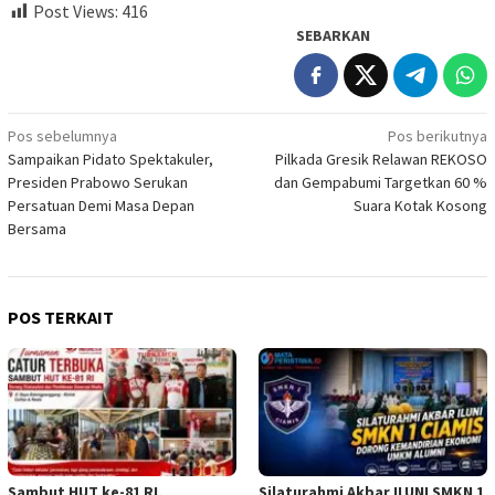
Post Views:
416
SEBARKAN
Navigasi
Pos sebelumnya
Pos berikutnya
Sampaikan Pidato Spektakuler,
Pilkada Gresik Relawan REKOSO
pos
Presiden Prabowo Serukan
dan Gempabumi Targetkan 60 %
Persatuan Demi Masa Depan
Suara Kotak Kosong
Bersama
POS TERKAIT
Sambut HUT ke-81 RI,
Silaturahmi Akbar ILUNI SMKN 1