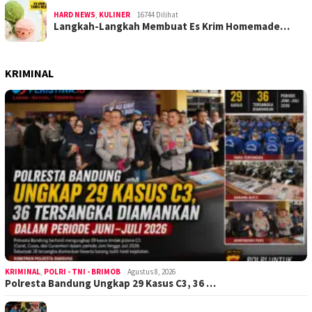
HARD NEWS
,
KULINER
16744 Dilihat
Langkah-Langkah Membuat Es Krim Homemade…
KRIMINAL
KRIMINAL
,
POLRI - TNI - BRIMOB
Agustus 8, 2026
Polresta Bandung Ungkap 29 Kasus C3, 36 …